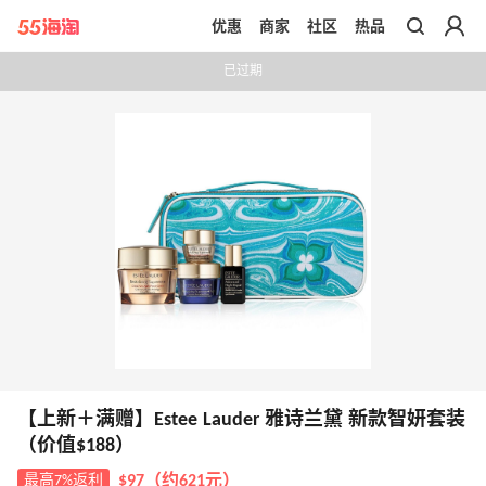
优惠
商家
社区
热品
带你去官网买正品
已过期
【上新＋满赠】Estee Lauder 雅诗兰黛 新款智妍套装
（价值$188）
最高7%返利
$97（约621元）