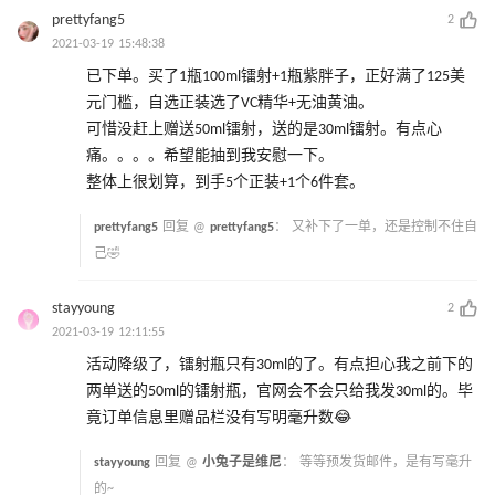
prettyfang5
2
2021-03-19 15:48:38
已下单。买了1瓶100ml镭射+1瓶紫胖子，正好满了125美
元门槛，自选正装选了VC精华+无油黄油。
可惜没赶上赠送50ml镭射，送的是30ml镭射。有点心
痛。。。。希望能抽到我安慰一下。
整体上很划算，到手5个正装+1个6件套。
prettyfang5
回复 @
prettyfang5
：
又补下了一单，还是控制不住自
己🤣
stayyoung
2
2021-03-19 12:11:55
活动降级了，镭射瓶只有30ml的了。有点担心我之前下的
两单送的50ml的镭射瓶，官网会不会只给我发30ml的。毕
竟订单信息里赠品栏没有写明毫升数😂
stayyoung
回复 @
小兔子是维尼
：
等等预发货邮件，是有写毫升
的~