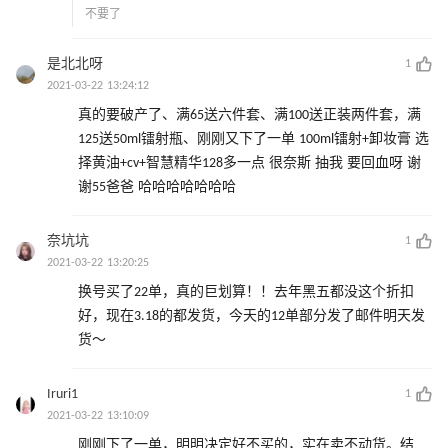
不要了
是北北呀
1
2021-03-22 13:24:12
真的要破产了、满65送六件套、满100送正装两件套，满
125送50ml镭射瓶、刚刚又下了一单 100ml镭射+卸妆膏 选
择黄油+cv+智慧精华128多一点 很奈斯 抽我 要回血呀 谢
谢55爸爸 哈哈哈哈哈哈哈
奈坑坑
1
2021-03-22 13:20:25
换号买了22单，真的巨划算！！去年黑五都没这个折扣
好，现在3.18的都发货，今天的12单部分发了邮件明天发
货～
Iruri1
1
2021-03-22 13:10:09
刚刚下了一单，明明决定好不买的，实在卖不动货。结