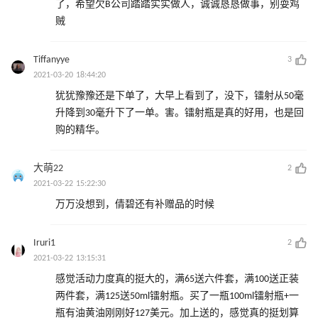
了，希望欠B公司踏踏实实做人，诚诚恳恳做事，别耍鸡
贼
Tiffanyye
3
2021-03-20 18:44:20
犹犹豫豫还是下单了，大早上看到了，没下，镭射从50毫
升降到30毫升下了一单。害。镭射瓶是真的好用，也是回
购的精华。
大萌22
2
2021-03-22 15:22:30
万万没想到，倩碧还有补赠品的时候
Iruri1
2
2021-03-22 13:15:31
感觉活动力度真的挺大的，满65送六件套，满100送正装
两件套，满125送50ml镭射瓶。买了一瓶100ml镭射瓶+一
瓶有油黄油刚刚好127美元。加上送的，感觉真的挺划算