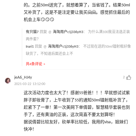
的。之前50ml送完了，就想着算了，当省钱了。结果50ml
又补货了，这是不是注定要让我买🤗🤗。感觉抓住最后的
机会上车😏😏😏
有只猫7
回复 @
海淘用户c1j336yH3
：
为什么满100我没法选正装
两件套？
Iruri1
回复 @
海淘用户c1j336yH3
：
不过现在送的50ml镭射瓶好像
缺货了，不知道后面还会上不
共4条评论 >
jeA6_HJ4y
2
2021-03-22 13:12:00
这次活动力度也太大了！感谢55爸爸！！！早就想试试紫
胖子卸妆膏了，上午收到了55的通知50ml镭射瓶补货了，
赶紧下了一单！第一次美网下单倩碧，智慧精华套装也到
手了，还有黄油的正装，这次简直不要太划算呀！
据说倩碧比较友好，砍单率比较低，我用的visa，姐妹们
快冲！