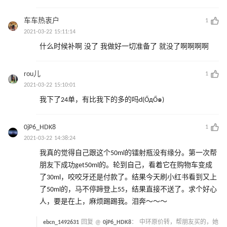
车车热衷户
1
2021-03-22 15:11:14
什么时候补啊 没了 我做好一切准备了 就没了啊啊啊啊
rou儿
1
2021-03-22 15:10:01
我下了24单，有比我下的多的吗d(ŐдŐ๑)
0jP6_HDK8
1
2021-03-22 14:38:24
我真的觉得自己跟这个50ml的镭射瓶没有缘分。第一次帮
朋友下成功get50ml的。轮到自己，看着它在购物车变成
了30ml，咬咬牙还是付款了。结果今天刷小红书看到又上
了50ml的，马不停蹄登上55，结果直接不送了。求个好心
人，要是在上，麻烦踢踢我。泪奔～～～
ebcn_1492631
回复 @
0jP6_HDK8
：
中环原价转，帮朋友买的，她