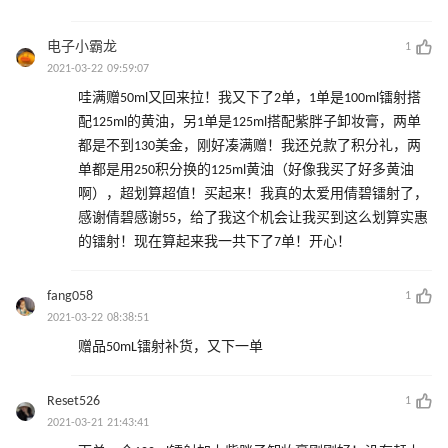
电子小霸龙
1
2021-03-22 09:59:07
哇满赠50ml又回来拉！我又下了2单，1单是100ml镭射搭
配125ml的黄油，另1单是125ml搭配紫胖子卸妆膏，两单
都是不到130美金，刚好凑满赠！我还兑款了积分礼，两
单都是用250积分换的125ml黄油（好像我买了好多黄油
啊），超划算超值！买起来！我真的太爱用倩碧镭射了，
感谢倩碧感谢55，给了我这个机会让我买到这么划算实惠
的镭射！现在算起来我一共下了7单！开心！
fang058
1
2021-03-22 08:38:51
赠品50mL镭射补货，又下一单
Reset526
1
2021-03-21 21:43:41