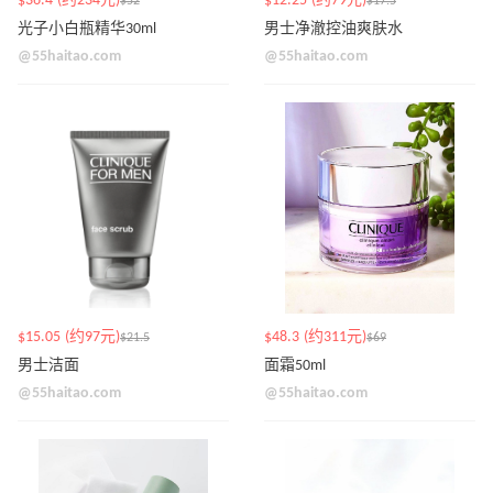
$36.4 (约234元)
$12.25 (约79元)
$52
$17.5
光子小白瓶精华30ml
男士净澈控油爽肤水
@55haitao.com
@55haitao.com
$15.05 (约97元)
$48.3 (约311元)
$21.5
$69
男士洁面
面霜50ml
@55haitao.com
@55haitao.com