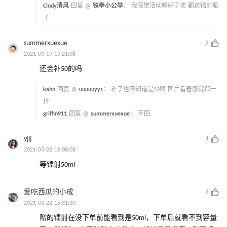
Cindy清风
回复 @
铁拳小公举
：
我感觉活动够好了诶 都送镭射瓶
了
summerxuexue
5
2021-03-19 19:21:08
还会补50的吗
kahn
回复 @
uuuuuyys
：
补了也不知道是50啊 图片看着感觉都一
样
griffin911
回复 @
summerxuexue
：
不回
yjlj
4
2021-03-22 16:08:08
等镭射50ml
爱吃西瓜的小成
3
2021-03-22 15:31:30
赠的镭射在没下单前能看到是50ml，下单后就看不到容量