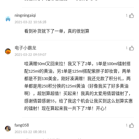
ningningaiqi
1
2021-03-22 10:16:28
看到补货就下了一单，真的很划算
电子小霸龙
1
2021-03-22 09:59:07
哇满赠50ml又回来拉！我又下了2单，1单是100ml镭射搭
配125ml的黄油，另1单是125ml搭配紫胖子卸妆膏，两单
都是不到130美金，刚好凑满赠！我还兑款了积分礼，两
单都是用250积分换的125ml黄油（好像我买了好多黄油
啊），超划算超值！买起来！我真的太爱用倩碧镭射了，
感谢倩碧感谢55，给了我这个机会让我买到这么划算实惠
的镭射！现在算起来我一共下了7单！开心！
fang058
1
2021-03-22 08:38:51