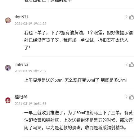
我居然错过了送镭射精华
sky1971
2
2021-03-19 19:11:22
我也下单了，下了2瓶有油黄油，1个眼霜，但好像提示镭
射已经没有货了呀，我再加一单试试，折扣实在太诱人
了！
imlvzlvz
2
2021-03-19 18:12:59
上午显示是送的50ml 怎么现在变30ml了 到底是多少ml
桂根琴
2
2021-03-19 16:51:55
一早上就收到推送了，为了50ml镭射马上下了三单。有黄
油卸妆膏和镭射瓶，上次送镭射还是黑五的时候，那次还
闹了乌龙，以为是老款的淡斑，收到是新版镭射精华。