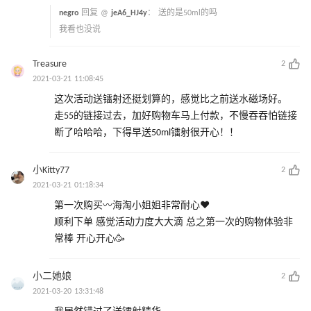
negro
回复 @
jeA6_HJ4y
：
送的是50ml的吗
我看也没说
Treasure
2
2021-03-21 11:08:45
这次活动送镭射还挺划算的，感觉比之前送水磁场好。
走55的链接过去，加好购物车马上付款，不慢吞吞怕链接
断了哈哈哈，下得早送50ml镭射很开心！！
小Kitty77
2
2021-03-21 01:18:34
第一次购买〰️海淘小姐姐非常耐心♥️
顺利下单 感觉活动力度大大滴 总之第一次的购物体验非
常棒 开心开心🥳
小二她娘
2
2021-03-20 13:31:48