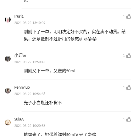
货～
Iruri1
1
2021-03-22 13:10:09
刚刚下了一单，明明决定好不买的，实在卖不动货。结
果，还是抵制不过折扣的诱惑ಥ_ಥ😭😭
小妞er
1
2021-03-22 12:50:45
刚刚又下一单，又送的50ml
Pennyluo
1
2021-03-22 10:54:38
光子小白瓶还补货不
SulaA
1
2021-03-22 10:20:58
倩碧来了，她带着镭射50ml又来了😎😎