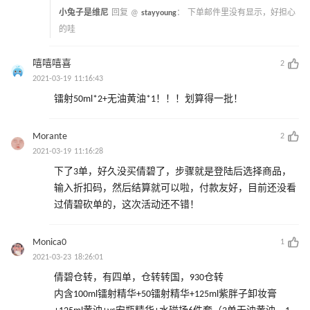
小兔子是维尼
回复 @
stayyoung
：
下单邮件里没有显示，好担心
的哇
嘻嘻嘻喜
2
2021-03-19 11:16:43
镭射50ml*2+无油黄油*1！！！划算得一批！
Morante
2
2021-03-19 11:16:28
下了3单，好久没买倩碧了，步骤就是登陆后选择商品，
输入折扣码，然后结算就可以啦，付款友好，目前还没看
过倩碧砍单的，这次活动还不错！
Monica0
1
2021-03-23 18:26:01
倩碧仓转，有四单，仓转转国，930仓转
内含100ml镭射精华+50镭射精华+125ml紫胖子卸妆膏