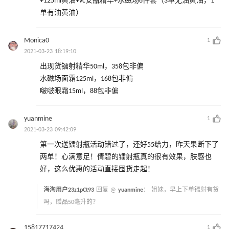
+125ml黄油+vc安瓶精华+水磁场6件套（3单无油黄油，1
单有油黄油）
Monica0
1
2021-03-23 18:19:10
出现货镭射精华50ml，358包非偏
水磁场面霜125ml，168包非偏
啵啵眼霜15ml，88包非偏
yuanmine
1
2021-03-23 09:42:09
第一次送镭射瓶活动错过了，还好55给力，昨天果断下了
两单！心满意足！倩碧的镭射瓶真的很有效果，肤感也
好，这么优惠的活动直接囤货走起！
海淘用户23z1pCt93
回复 @
yuanmine
：
姐妹，早上下单镭射有货
吗，赠品50毫升的？
15817717424
1