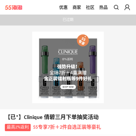
优惠
商家
社区
热品
带你去官网买正品
已过期
【已*】Clinique 倩碧三月下单抽奖活动
最高2%返利
55专享7折＋2件自选正装等豪礼