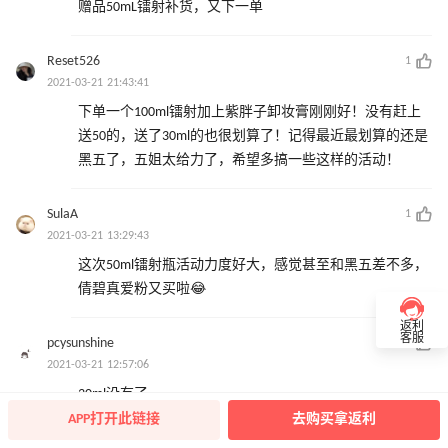
赠品50mL镭射补货，又下一单
Reset526
1
2021-03-21 21:43:41
下单一个100ml镭射加上紫胖子卸妆膏刚刚好！没有赶上
送50的，送了30ml的也很划算了！记得最近最划算的还是
黑五了，五姐太给力了，希望多搞一些这样的活动！
SulaA
1
2021-03-21 13:29:43
这次50ml镭射瓶活动力度好大，感觉甚至和黑五差不多，
倩碧真爱粉又买啦😂
返利
客服
pcysunshine
1
2021-03-21 12:57:06
30ml没有了
APP打开此链接
去购买拿返利