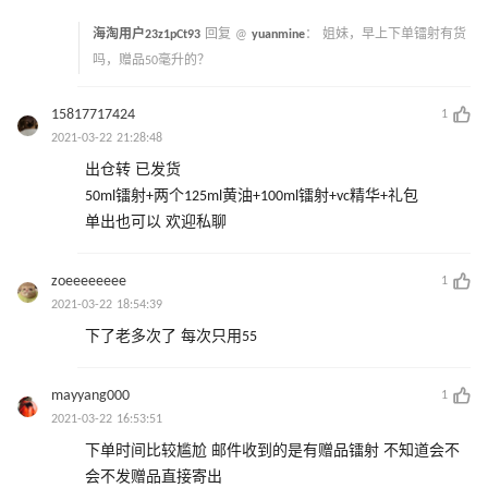
海淘用户23z1pCt93
回复 @
yuanmine
：
姐妹，早上下单镭射有货
吗，赠品50毫升的？
15817717424
1
2021-03-22 21:28:48
出仓转 已发货
50ml镭射+两个125ml黄油+100ml镭射+vc精华+礼包
单出也可以 欢迎私聊
zoeeeeeeee
1
2021-03-22 18:54:39
下了老多次了 每次只用55
mayyang000
1
2021-03-22 16:53:51
下单时间比较尴尬 邮件收到的是有赠品镭射 不知道会不
会不发赠品直接寄出