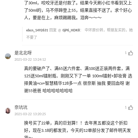
了30ml，咬咬牙还是付款了。结果今天刷小红书看到又上
了50ml的，马不停蹄登上55，结果直接不送了。求个好心
人，要是在上，麻烦踢踢我。泪奔～～～
ebcn_1492631
回复 @
0jP6_HDK8
：
中环原价转，帮朋友买的，她
不要了
是北北呀
1
2021-03-22 13:24:12
真的要破产了、满65送六件套、满100送正装两件套，满
125送50ml镭射瓶、刚刚又下了一单 100ml镭射+卸妆膏 选
择黄油+cv+智慧精华128多一点 很奈斯 抽我 要回血呀 谢
谢55爸爸 哈哈哈哈哈哈哈
奈坑坑
1
2021-03-22 13:20:25
换号买了22单，真的巨划算！！去年黑五都没这个折扣
好，现在3.18的都发货，今天的12单部分发了邮件明天发