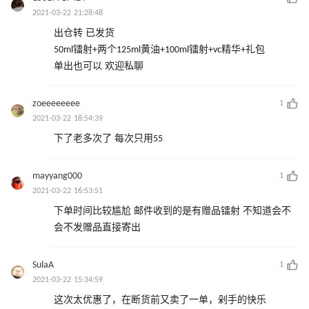
2021-03-22 21:28:48
出仓转 已发货
50ml镭射+两个125ml黄油+100ml镭射+vc精华+礼包
单出也可以 欢迎私聊
zoeeeeeeee
1
2021-03-22 18:54:39
下了老多次了 每次只用55
mayyang000
1
2021-03-22 16:53:51
下单时间比较尴尬 邮件收到的是有赠品镭射 不知道会不
会不发赠品直接寄出
SulaA
1
2021-03-22 15:34:59
这次太优惠了，在断货前又卖了一单，剁手的快乐