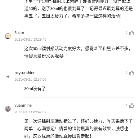
下单一个100ml镭射加上紫胖子卸妆膏刚刚好！没有赶上
送50的，送了30ml的也很划算了！记得最近最划算的还是
黑五了，五姐太给力了，希望多搞一些这样的活动！
SulaA
1
2021-03-21 13:29:43
这次50ml镭射瓶活动力度好大，感觉甚至和黑五差不多，
倩碧真爱粉又买啦😂
pcysunshine
1
2021-03-21 12:57:06
30ml没有了
yuanmine
1
2021-03-23 09:42:09
第一次送镭射瓶活动错过了，还好55给力，昨天果断下了
两单！心满意足！倩碧的镭射瓶真的很有效果，肤感也
好，这么优惠的活动直接囤货走起！