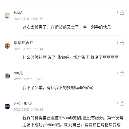
SulaA
1
2021-03-22 15:34:59
这次太优惠了，在断货前又卖了一单，剁手的快乐
车车热衷户
1
2021-03-22 15:11:14
什么时候补啊 没了 我做好一切准备了 就没了啊啊啊啊
rou儿
1
2021-03-22 15:10:01
我下了24单，有比我下的多的吗d(ŐдŐ๑)
0jP6_HDK8
1
2021-03-22 14:38:24
我真的觉得自己跟这个50ml的镭射瓶没有缘分。第一次帮
朋友下成功get50ml的。轮到自己，看着它在购物车变成