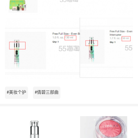
#美妆个护
#倩碧三部曲