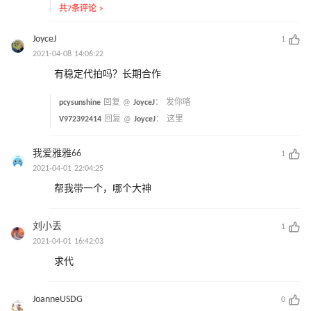
共7条评论 >
JoyceJ
1
2021-04-08 14:06:22
有稳定代拍吗？长期合作
pcysunshine
回复 @
JoyceJ
：
发你咯
V972392414
回复 @
JoyceJ
：
这里
我爱雅雅66
1
2021-04-01 22:04:25
帮我带一个，哪个大神
刘小丢
1
2021-04-01 16:42:03
求代
JoanneUSDG
0