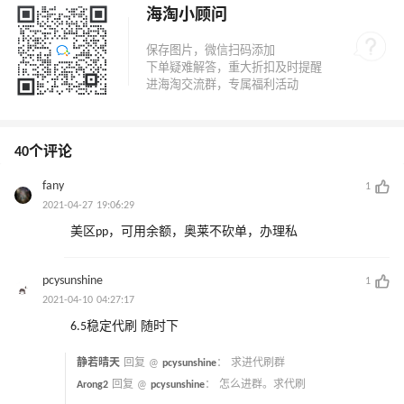
海淘小顾问
40个评论
fany
1
2021-04-27 19:06:29
美区pp，可用余额，奥莱不砍单，办理私
pcysunshine
1
2021-04-10 04:27:17
6.5稳定代刷 随时下
静若晴天
回复 @
pcysunshine
：
求进代刷群
Arong2
回复 @
pcysunshine
：
怎么进群。求代刷