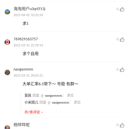
海淘用户u3qrEf13j
0
2021-04-02 10:22:24
求1
769629163757
0
2021-03-31 22:39:14
求个自用
nangemmm
0
2021-03-31 20:01:21
大单汇率6.5带下～ 号稳 有群～
亚民
回复 @
nangemmm
：
求拉
小米团儿
回复 @
nangemmm
：
求拉
共7条评论 >
杨咩咩呢
0