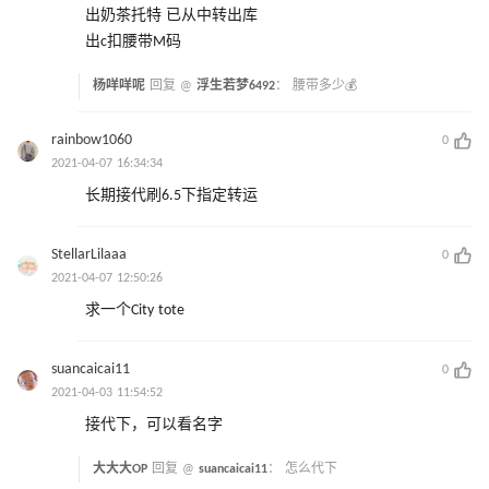
出奶茶托特 已从中转出库
出c扣腰带M码
杨咩咩呢
回复 @
浮生若梦6492
：
腰带多少💰
rainbow1060
0
2021-04-07 16:34:34
长期接代刷6.5下指定转运
StellarLilaaa
0
2021-04-07 12:50:26
求一个City tote
suancaicai11
0
2021-04-03 11:54:52
接代下，可以看名字
大大大OP
回复 @
suancaicai11
：
怎么代下