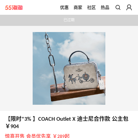
优惠
商家
社区
热品
带你去官网买正品
已过期
【限时*3% 】COACH Outlet X 迪士尼合作款 公主包
￥904
惊喜开售 会员优先享 ￥289起