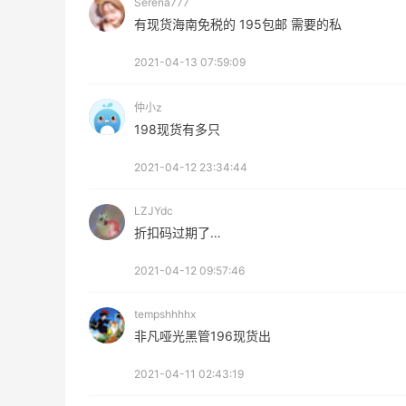
Serena777
有现货海南免税的 195包邮 需要的私
开奖｜社区7月常规主题活动名单公布
2021-04-13 07:59:09
仲小z
1
1
08月06日
198现货有多只
Bobbi Brown美网2026黑五海淘活动什
2021-04-12 23:34:44
么时候开始？
LZJYdc
3
1
08月06日
折扣码过期了…
2021-04-12 09:57:46
碳水快乐｜童年回忆李先生牛肉面🍜
tempshhhhx
3
3
08月06日
非凡哑光黑管196现货出
2021-04-11 02:43:19
户外运动防-晒｜蜜丝婷开挂摇摇乐实测
🏃