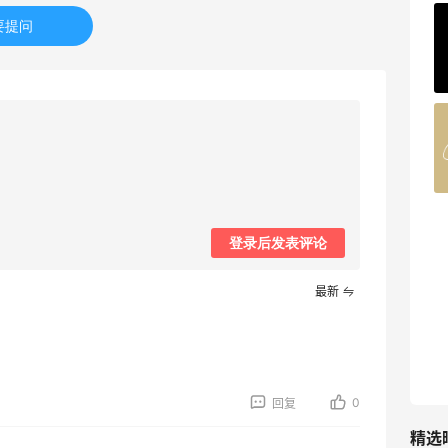
要提问
ERGO Baby
4%返利
62人获得返利
Belly Bandit
4%返利
42人获得返利
TIMEBEAM (US)
登录后发表评论
最高10%返利
282人获得返利
最新
RFM Denim
6%返利
85人获得返利
0
回复
精选