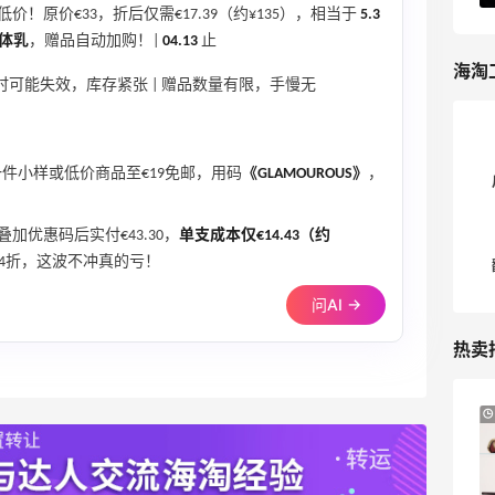
低价！原价€33，折后仅需€17.39（约¥135），相当于
5.3
身体乳
，赠品自动加购！|
04.13
止
海淘
时可能失效，库存紧张 | 赠品数量有限，手慢无
凑一件小样或低价商品至€19免邮，用码
《GLAMOUROUS》
，
，叠加优惠码后实付€43.30，
单支成本仅€14.43（约
4折，这波不冲真的亏！
问AI →
热卖
6小时
Sandro us：限时闪促！法式美衣精选
低至2折 千鸟格连衣裙$95
Sandro us