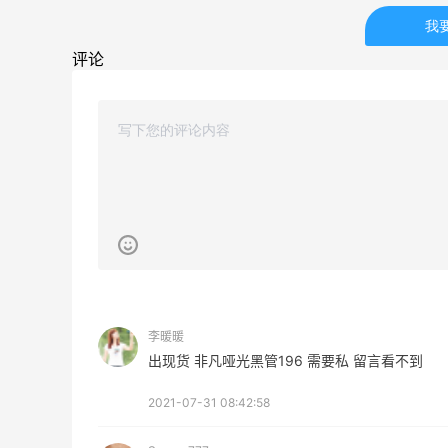
我
Mac Duggal
最高2%返利
评论
6012人成功下单
Biōkreativ
30%返利
54人获得返利
Eileen Fisher
最高2%返利
5134人获得返利
Matte Collection
李暖暖
最高3%返利
出现货 非凡哑光黑管196 需要私 留言看不到
510人获得返利
2021-07-31 08:42:58