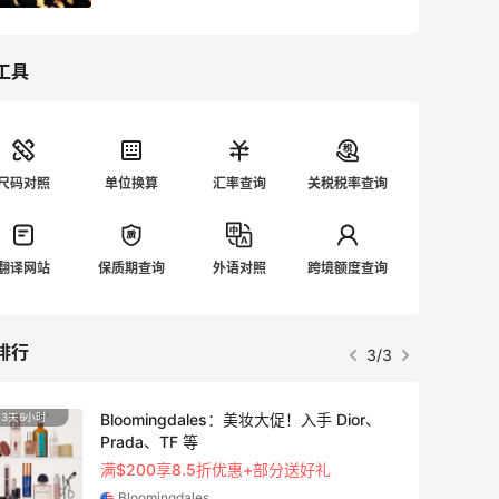
工具
尺码对照
单位换算
汇率查询
关税税率查询
翻译网站
保质期查询
外语对照
跨境额度查询
排行
3/3
Bloomingdales：美妆大促！入手 Dior、
3天6小时
3天18
Prada、TF 等
满$200享8.5折优惠+部分送好礼
Bloomingdales