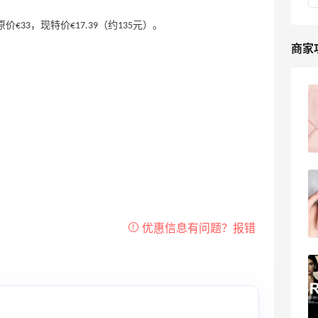
6，原价€33，现特价€17.39（约135元）。
商家
德国网站flaconi，东西便宜是真便宜，转
运贵也是真的贵
35
并肩小兔子
flaconi德国官网海淘攻略分享，flaconi
什么产品值得买？
lynn1992
11
德国Flaconi海淘攻略，2023最新版
Flaconi海淘教程！
18
我爱写攻略