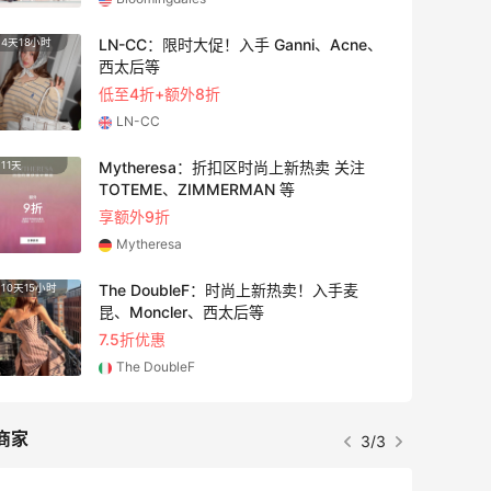
LN-CC：限时大促！入手 Ganni、Acne、
4天18小时
4天12
西太后等
低至4折+额外8折
LN-CC
Mytheresa：折扣区时尚上新热卖 关注
11天
2天18
TOTEME、ZIMMERMAN 等
享额外9折
Mytheresa
The DoubleF：时尚上新热卖！入手麦
10天15小时
6小时
昆、Moncler、西太后等
7.5折优惠
The DoubleF
商家
3/3