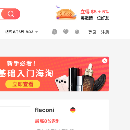
立得 $5 + 5%
每邀请一位好友
纽约 8月6日18:03
登录
注册
flaconi
最高8%返利