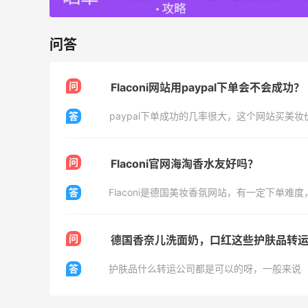
、
【55专享】Bobbi Brown 美网：美妆礼
4天12小时
遇！满$150立省$50
问答
满赠正装橘子眼霜+精华唇蜜等好礼
Bobbi Brown
问
Flaconi网站用paypal下单会不会成功？
Diesel Europe：折扣区上新热卖！入手包
2天18小时
答
paypal下单成功的几率很大，这个网站买美
袋、服饰、鞋履等
低至5折
Diesel Europe
问
Flaconi官网海淘香水友好吗？
6小时
Maje US：限时闪促！入手明星同款服饰
答
Flaconi是德国美妆香氛网站，有一定下单难
精选低至2折
Maje US
问
德国香奈儿洗面奶，口红这些护肤品转
答
护肤品什么转运公司都是可以的呀，一般来说