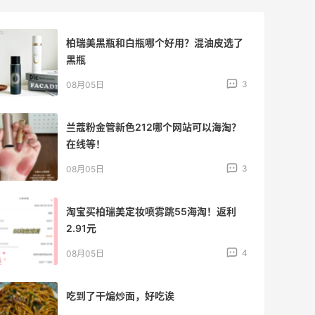
柏瑞美黑瓶和白瓶哪个好用？混油皮选了
黑瓶
3
08月05日
兰蔻粉金管新色212哪个网站可以海淘？
在线等！
3
08月05日
淘宝买柏瑞美定妆喷雾跳55海淘！返利
2.91元
4
08月05日
吃到了干煸炒面，好吃诶