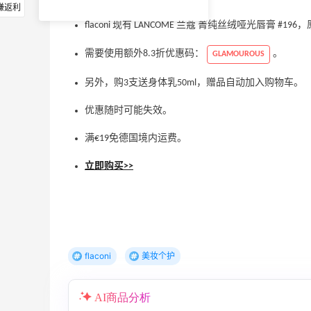
赚返利
flaconi 现有 LANCOME 兰蔻 菁纯丝绒哑光唇膏 #19
需要使用额外8.3折优惠码：
。
GLAMOUROUS
另外，购3支送身体乳50ml，赠品自动加入购物车。
优惠随时可能失效。
满€19免德国境内运费。
立即购买>>
flaconi
美妆个护
AI商品分析