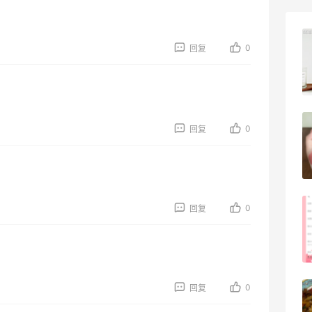
Evelom卸妆膏--卸妆膏中的“爱马仕”
0
回复
4
08月05日
FWRD黑五2026海淘奢侈品折扣力度大
0
回复
吗？
3
08月05日
0
回复
FWRD美网2026黑五海淘活动什么时候
开始？
3
08月05日
0
回复
【黑五海淘攻略】Bobbi Brown黑五
2026海淘折扣预测！