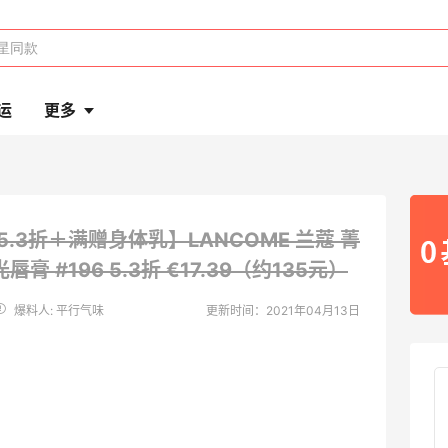
运
更多
5.3折＋满赠身体乳】LANCOME 兰蔻 菁
唇膏 #196
5.3折 €17.39（约135元）
爆料人: 平行气味
更新时间：2021年04月13日