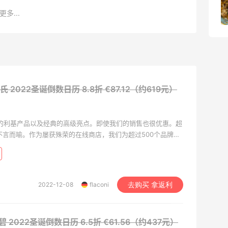
更多...
1
08月05日
 科颜氏 2022圣诞倒数日历
8.8折 €87.12（约619元）
种时尚的利基产品以及经典的高级亮点。即使我们的销售也很优惠。超
不言而喻。作为屡获殊荣的在线商店，我们为超过500个品牌的
每次订购时都会有两个独家免费样品，再次激发您的灵感。
2022-12-08
flaconi
去购买 拿返利
e 倩碧 2022圣诞倒数日历
6.5折 €61.56（约437元）