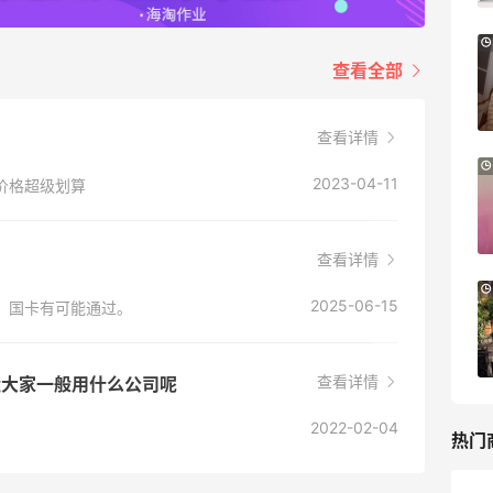
【55专享】Base Blu：时尚上新热卖 关注
3天18小时
PRADA、LOEWE、加拿大鹅等
查看全部
享9折优惠
Base Blu
查看详情
Bloomingdales：时尚热卖！入手珑骧、
3天6小时
2023-04-11
妆价格超级划算
Tory Burch、拉夫劳伦等
每满$100返$25礼卡
Bloomingdales
查看详情
iHerb ：88全球好物节！选购日常保健、
3天18小时
2025-06-15
度，国卡有可能通过。
健身补剂、护肤洗护等
无门槛7.5折
iHerb
查看详情
运大家一般用什么公司呢
2022-02-04
热门