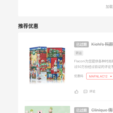
加载
3
2
08月06日
Kiehl’s
转运
Flaconi为您提供各
过50万份经过验证的评论
产品种类感到自豪，因此
MAFNLAC12
评论
Cliniqu