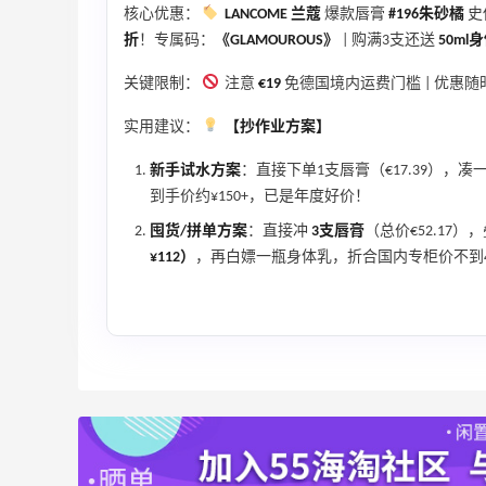
核心优惠：
LANCOME 兰蔻
爆款唇膏
#196朱砂橘
史
折
！专属码：
《GLAMOUROUS》
| 购满3支还送
50ml
关键限制：
注意
€19
免德国境内运费门槛 | 优惠随
实用建议：
【抄作业方案】
新手试水方案
：直接下单1支唇膏（€17.39），
到手价约¥150+，已是年度好价！
囤货/拼单方案
：直接冲
3支唇膏
（总价€52.17）
¥112）
，再白嫖一瓶身体乳，折合国内专柜价不到
adidas HK：精选正价产品促销！入球
3天18小时
衣、金属银跆拳道鞋等
2件8折 叠加满HK$1800-100
adidas HK