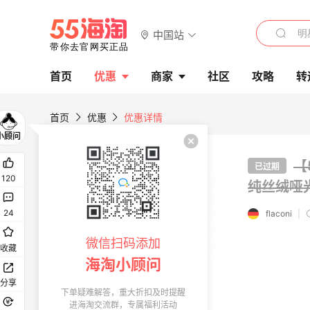
中国站
首页
优惠
商家
社区
攻略
转
首页
优惠
优惠详情
【
已过期
120
纯丝绒哑光
24
flaconi
|
微信扫码添加
收藏
海淘小顾问
分享
下单疑难解答，重大折扣及时提醒
进海淘交流群，专属福利活动