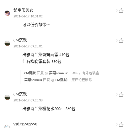
邹宇彤美女
0
2021-04-17 10:31:02
可以低价帮带～
CM沉默
0
2021-04-17 09:28:01
出雅诗兰黛智妍面霜 410包
红石榴晚霜套装 330包
CM沉默
回复 @
菜菜somnus
：
50ml，有外包装盒
菜菜somnus
回复 @
CM沉默
：
原评论已删除
CM沉默
0
2021-04-17 09:25:38
出雅诗兰黛樱花水200ml 380包
v18715902990
0