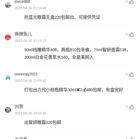
joyce888
0
2021-04-16 21:54:49
抗蓝光眼霜无盒220包邮出，可提供凭证
麻辣兔儿
0
2021-04-16 21:51:23
50ml线雕精华408，两瓶810包非偏，75ml智妍面霜538，
200ml白金花菁萃水560，全是美网入
wwxxqq2025
0
2021-04-16 21:05:42
打包出六代小棕瓶精华30ml✘2💰480包邮，有盒完好
刘贺
0
2021-04-16 19:52:46
出智妍眼霜220包邮