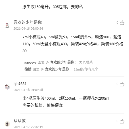
原生液150毫升，308包邮，要的私
喜欢的少年是你
0
2021-04-18 06:00:54
7ml小棕瓶40，5ml蓝光60，15ml智妍75，粉洁100，蓝洁
110，50ml无盒小棕瓶400，简装420价格40，简装130价格
30
gaoooyy
回复 @
喜欢的少年是你
：
怎么联系
徐娇
回复 @
喜欢的少年是你
：
15ml的你有几个
hjh9331
0
2021-04-18 01:09:48
出4瓶原生液400ml、2瓶150ml、一瓶樱花水200ml
需要的私信，价格便宜
从从敏
0
2021-04-17 22:32:19