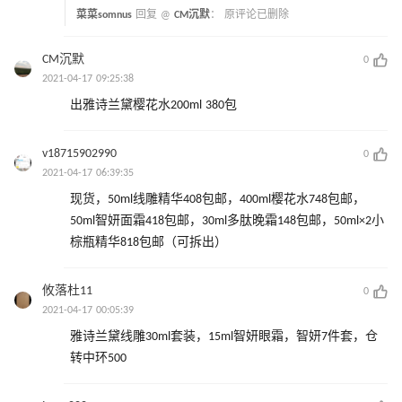
菜菜somnus
回复 @
CM沉默
：
原评论已删除
CM沉默
0
2021-04-17 09:25:38
出雅诗兰黛樱花水200ml 380包
v18715902990
0
2021-04-17 06:39:35
现货，50ml线雕精华408包邮，400ml樱花水748包邮，
50ml智妍面霜418包邮，30ml多肽晚霜148包邮，50ml×2小
棕瓶精华818包邮（可拆出）
攸落杜11
0
2021-04-17 00:05:39
雅诗兰黛线雕30ml套装，15ml智妍眼霜，智妍7件套，仓
转中环500