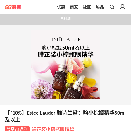
优惠
商家
社区
热品
带你去官网买正品
已过期
【*10%】Estee Lauder 雅诗兰黛：购小棕瓶精华50ml
及以上
最高3%返利
送正装小棕瓶眼精华