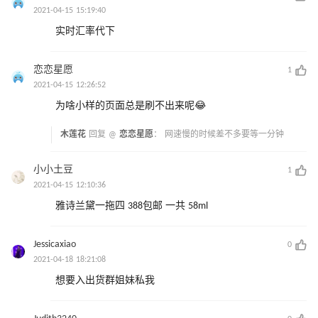
2021-04-15 15:19:40
实时汇率代下
恋恋星愿
1
2021-04-15 12:26:52
为啥小样的页面总是刷不出来呢😂
木莲花
回复 @
恋恋星愿
：
网速慢的时候差不多要等一分钟
小小土豆
1
2021-04-15 12:10:36
雅诗兰黛一拖四 388包邮 一共 58ml
Jessicaxiao
0
2021-04-18 18:21:08
想要入出货群姐妹私我