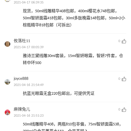
2021-04-17 06:39:35
现货，50ml线雕精华408包邮，400ml樱花水748包邮，
50ml智妍面霜418包邮，30ml多肽晚霜148包邮，50ml×2小
棕瓶精华818包邮（可拆出）
攸落杜11
0
2021-04-17 00:05:39
雅诗兰黛线雕30ml套装，15ml智妍眼霜，智妍7件套，仓
转中环500
joyce888
0
2021-04-16 21:54:49
抗蓝光眼霜无盒220包邮出，可提供凭证
麻辣兔儿
0
2021-04-16 21:51:23
50ml线雕精华408，两瓶810包非偏，75ml智妍面霜538，