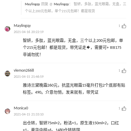
Maylingqy
回复 @
Maylingqy
：
智妍，多肽，蓝光眼霜，无盒，三
个以上200元包邮，单个215元包邮！都是现货
Maylingqy
1
2021-04-16 20:22:19
智妍，多肽，蓝光眼霜，无盒，三个以上200元包邮，单
个215元包邮！都是现货，带凭证走🐠，需要可+ tttt175
非诚勿扰！
vlemon2668
1
2021-04-15 21:46:59
雅诗兰黛晚霜260元，抗蓝光眼霜15毫升打包2个底部有贴
标签。490。介意勿悄，发来就有，带凭证
Monica0
1
2021-04-15 21:33:10
出仓转，智妍75ml×2，粉洁×1，原生液150ml×2，口红
×1，豪华中样×6，1480仓转转国