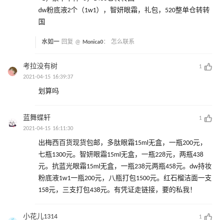
dw粉底液2个（1w1），智妍眼霜，礼包，520整单仓转转
国
水如一
回复 @
Monica0
：
怎么联系
考拉没有树
1
2021-04-15 16:39:37
划算吗
蓝舞蝶轩
1
2021-04-15 16:11:30
出梅西百货现货包邮，多肽眼霜15ml无盒，一瓶200元，
七瓶1300元。智妍眼霜15ml无盒，一瓶228元，两瓶438
元。抗蓝光眼霜15ml无盒，一瓶238元两瓶458元。dw持妆
粉底液1w1一瓶200元，八瓶打包1500元。红石榴洁面一支
158元，三支打包438元。有凭证走链接，要的私我！
小花儿1314
1