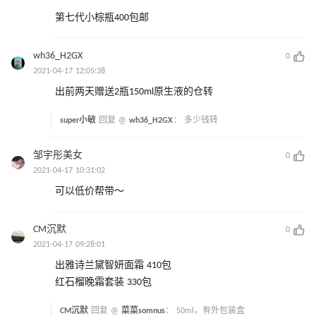
第七代小棕瓶400包邮
wh36_H2GX
0
2021-04-17 12:05:38
出前两天赠送2瓶150ml原生液的仓转
super小敏
回复 @
wh36_H2GX
：
多少钱转
邹宇彤美女
0
2021-04-17 10:31:02
可以低价帮带～
CM沉默
0
2021-04-17 09:28:01
出雅诗兰黛智妍面霜 410包
红石榴晚霜套装 330包
CM沉默
回复 @
菜菜somnus
：
50ml，有外包装盒