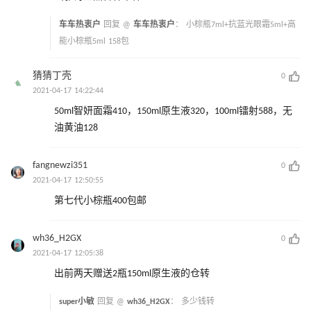
车车热衷户
回复 @
车车热衷户
：
小棕瓶7ml+抗蓝光眼霜5ml+高
能小棕瓶5ml 158包
猜猜丁壳
0
2021-04-17 14:22:44
50ml智妍面霜410，150ml原生液320，100ml镭射588，无
油黄油128
fangnewzi351
0
2021-04-17 12:50:55
第七代小棕瓶400包邮
wh36_H2GX
0
2021-04-17 12:05:38
出前两天赠送2瓶150ml原生液的仓转
super小敏
回复 @
wh36_H2GX
：
多少钱转