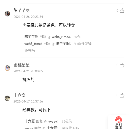
陈芊芊啊
0
2021-04-26 20:23:54
需要经典款奶茶色，可以转仓
陈芊芊啊
回复 @
weh6_Hmc3
：
1280
weh6_Hmc3
回复 @
陈芊芊啊
：
奶茶多少钱
还有吗
蜜桃星星
0
2021-04-21 20:00:05
挺火的
十六夏
0
2021-04-17 13:37:56
经典款，可代下
十六夏
回复 @
yvvvv
：
已私信
返利
客服
yvvvv
回复 @
十六夏
：
可以代下吗