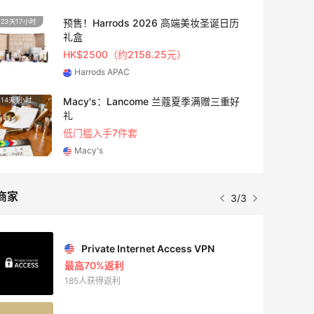
预售！Harrods 2026 高端美妆圣诞日历
23天17小时
2天22
礼盒
HK$2500（约2158.25元）
Harrods APAC
Macy's：Lancome 兰蔻夏季满赠三重好
14天1小时
5天22
礼
低门槛入手7件套
Macy's
商家
3/3
Private Internet Access VPN
最高70%返利
185人获得返利