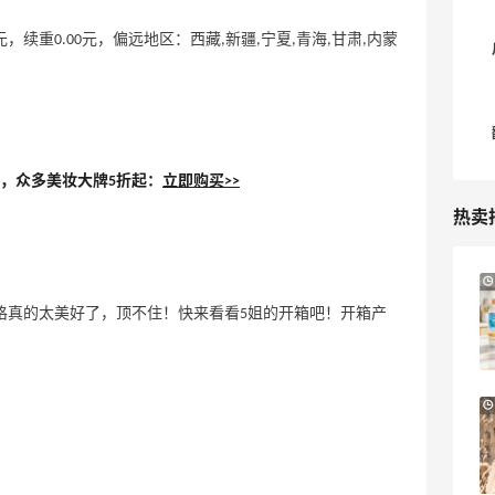
续重0.00元，偏远地区：西藏,新疆,宁夏,青海,甘肃,内蒙
，众多美妆大牌5折起：
立即购买>>
热卖
Bloomingdales：美妆大促！入手 Dior、
2天22小时
Prada、TF 等
格真的太美好了，顶不住！快来看看5姐的开箱吧！开箱产
满$200享8.5折优惠+部分送好礼
Bloomingdales
【55专享】Base Blu：时尚上新热卖 关注
3天10小时
PRADA、LOEWE、加拿大鹅等
享9折优惠
Base Blu