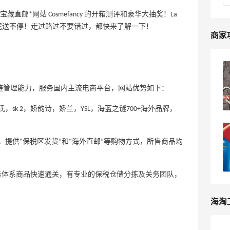
邮*网站 Cosmefancy 的开箱测评和豪华大抽奖！La
白泥送不停！走过路过不要错过，都快来了解一下！
商家
新手小白看过来！我近期买过的四个可以
用支付宝支付的网站！
优秀的供应链管理能力，服务国内主流电商平台，网站优势如下：
32
kingbo花
k 2，娇韵诗，娇兰，YSL，海蓝之谜700+海外品牌，
Cosmefancy海淘攻略：2023最新
提供“保税区发货”和“海外直邮”等购物方式，所售商品均
Cosmefancy中文站直邮海淘教程！
18
我爱写攻略
务体系商品快速通关，有专业的保税仓储分拣及关务团队，
海淘