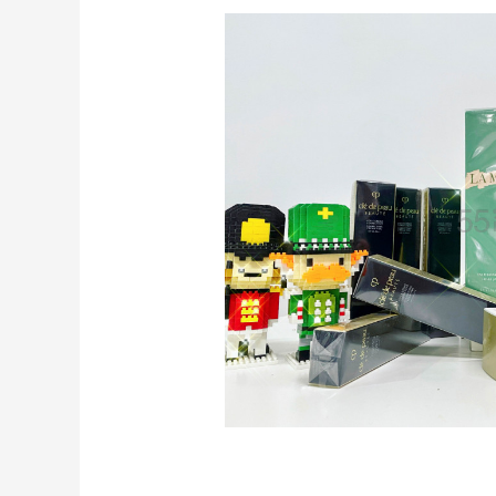
Bloomingdales：时尚热卖！入手珑骧、
2天22小时
Tory Burch、拉夫劳伦等
每满$100返$25礼卡
Bloomingdales
Columbia Sportswear：夏季大促！哥伦
5天22小时
比亚运动热卖
低至6折
Columbia Sportswear
Mac Duggal
最高2%返利
6028人成功下单