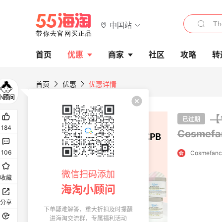
中国站
首页
优惠
商家
社区
攻略
转
首页
优惠
优惠详情
【
已过期
184
Cosmef
106
Cosmefanc
微信扫码添加
收藏
海淘小顾问
分享
下单疑难解答，重大折扣及时提醒
进海淘交流群，专属福利活动