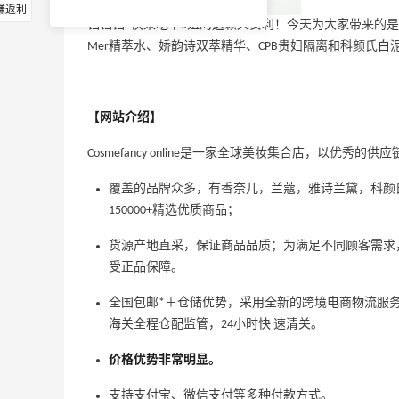
赚返利
铛铛铛~快来吃下5姐的这颗大安利！今天为大家带来的是宝藏直
Mer精萃水、娇韵诗双萃精华、CPB贵妇隔离和科颜氏
【网站介绍】
Cosmefancy online是一家全球美妆集合店，以
覆盖的品牌众多，有香奈儿，兰蔻，雅诗兰黛，科颜氏，s
150000+精选优质商品；
货源产地直采，保证商品品质；为满足不同顾客需求，
受正品保障。
全国包邮*＋仓储优势，采用全新的跨境电商物流服
海关全程仓配监管，24小时快 速清关。
价格优势非常明显。
支持支付宝、微信支付等多种付款方式。