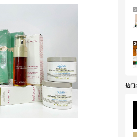
LN-CC：限时大促！入手 Ganni、Acne、
4天10小时
西太后等
低至4折+额外8折
LN-CC
Mytheresa：折扣区时尚上新热卖 关注
10天16小时
TOTEME、ZIMMERMAN 等
享额外9折
Mytheresa
热门
ERGO Baby
4%返利
62人获得返利