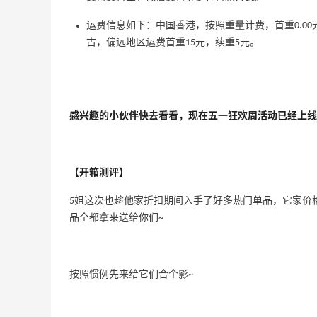
运费信息如下：中国香港，按照重量计费，首重0.00元，
古，偏远地区运费首重15元，续重5元。
感兴趣的小伙伴快去看看，现在五一狂欢周活动已经上线
【开箱测评】
adidas HK：精选正价产品促销！入球
3天10小时
衣、金属银跆拳道鞋等
5姐这次也趁他家折扣期间入手了好多热门单品，它家价
2件8折 叠加满HK$1800-100
品全都拿来送给你们~
adidas HK
【55专享】Bobbi Brown 美网：美妆礼
4天4小时
遇！满$150立省$50
按照惯例先来给它们合个影~
满赠正装橘子眼霜+精华唇蜜等好礼
Bobbi Brown