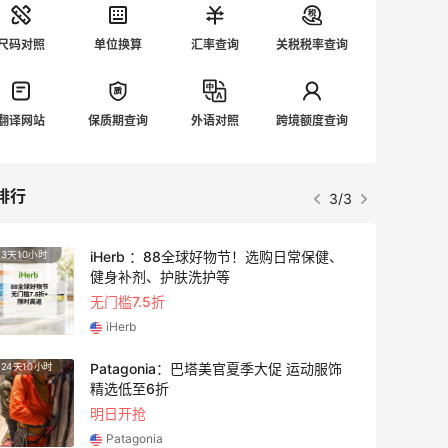
尺码对照
单位换算
汇率查询
关税税率查询
翻译网站
保质期查询
外语对照
跨境额度查询
排行
3/3
iHerb ：88全球好物节！选购日常保健、
3天10小时
3天10
健身补剂、护肤洗护等
无门槛7.5折
iHerb
Patagonia：巴塔美官夏季大促 运动服饰
24天10小时
4天4小
精选低至6折
明日开抢
Patagonia