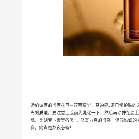
08月07日
薅到了！！星巴克焦糖玛奇朵0.01元拿下
1
1
08月07日
海
秋天的第1杯安排上｜库迪生椰拿铁叠55
海淘返利
1
1
08月07日
开奖｜社区7月常规主题活动名单公布
娇韵诗家的当家花旦—双萃精华，真的是5姐日常护肤的
1
2
08月06日
离的质地，要注意上脸前先乳化一下，然后再涂抹在脸上
烷、类胡萝卜素等各类*，修复力真的很强，保湿滋润的
多，简直是熬夜必备！