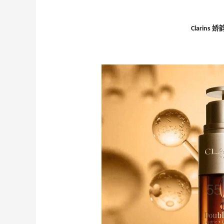
Biōkreativ
30%返利
54人获得返利
Clarins
Eileen Fisher
最高2%返利
5134人获得返利
Matte Collection
最高3%返利
510人获得返利
第二单也薅到了！！星巴克4.5拿下焦糖
玛奇朵
4
1