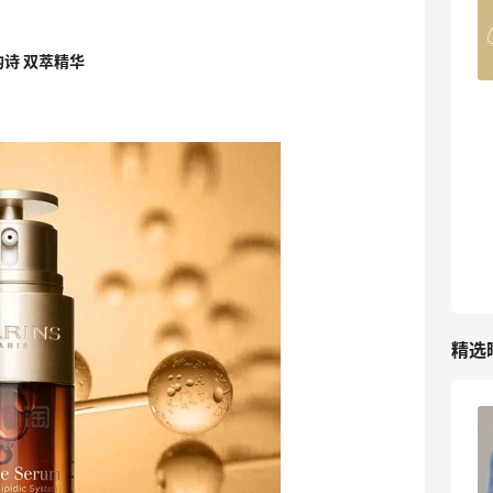
Belly Bandit
4%返利
42人获得返利
 娇韵诗 双萃精华
TIMEBEAM (US)
最高10%返利
282人获得返利
RFM Denim
6%返利
85人获得返利
精选
Bobbi Brown美网2026黑五海淘活动什
么时候开始？
3