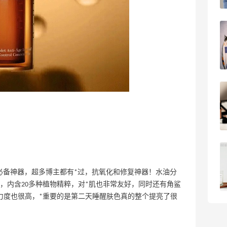
08月06日
碳水快乐｜童年回忆李先生牛肉面🍜
3
08月06日
户外运动防-晒｜蜜丝婷开挂摇摇乐实测
🏃
3
08月06日
Evelom卸妆膏--卸妆膏中的“爱马仕”
必备神器，超多博主都有*过，抗氧化和修复神器！水油分
4
08月05日
，内含20多种植物精粹，对*肌也非常友好，同时还有角鲨
力度也很高，*重要的是第二天睡醒肤色真的整个提亮了很