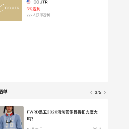
COUTR
6%返利
227人获得返利
晒单
3/5
FWRD黑五2026海淘奢侈品折扣力度大
吗？
3