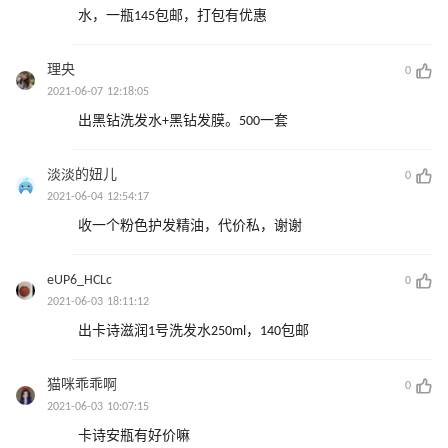
水，一瓶145包邮，打包有优惠
理央
0
2021-06-07 12:18:05
出黑钻洗发水+黑钻发膜。500一套
淡淡的妞儿
0
2021-06-04 12:54:17
收一个粉色护发精油，代价私，谢谢
eUP6_HCLc
0
2021-06-03 18:11:12
出卡诗滋润1号洗发水250ml，140包邮
猫咪乖乖啊
0
2021-06-03 10:07:15
卡诗安瓶有好价嘛