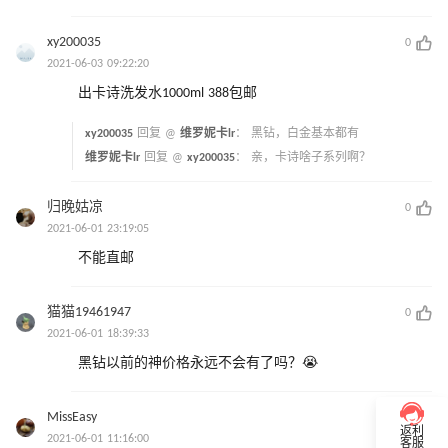
xy200035
0
2021-06-03 09:22:20
出卡诗洗发水1000ml 388包邮
xy200035
回复 @
维罗妮卡lr
：
黑钻，白金基本都有
维罗妮卡lr
回复 @
xy200035
：
亲，卡诗啥子系列啊？
归晚姑凉
0
2021-06-01 23:19:05
不能直邮
猫猫19461947
0
2021-06-01 18:39:33
黑钻以前的神价格永远不会有了吗？😭
MissEasy
0
返利
2021-06-01 11:16:00
客服