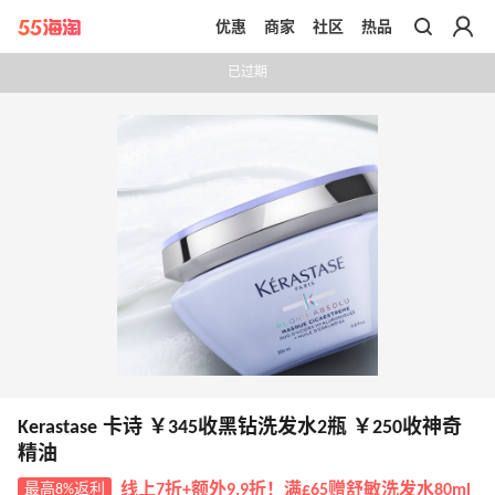
优惠
商家
社区
热品
带你去官网买正品
已过期
Kerastase 卡诗 ￥345收黑钻洗发水2瓶 ￥250收神奇
精油
最高8%返利
线上7折+额外9.9折！满£65赠舒敏洗发水80ml