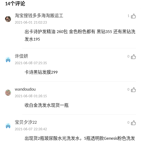
14个评论
淘宝搜钱多多海淘搬运工
1
2021-06-01 21:02:23
出卡诗护发精油 260包 金色粉色都有 黑钻355 还有黑钻洗
发水195
许佳妍
0
2021-06-08 07:25:35
卡诗黑钻发膜299
wandoudou
0
2021-06-08 01:26:15
收白金洗发水现货一瓶
宝贝夕汐22
0
2021-06-07 22:26:42
出现货2瓶玻尿酸水光洗发水，5瓶透明款Genesis粉色洗发