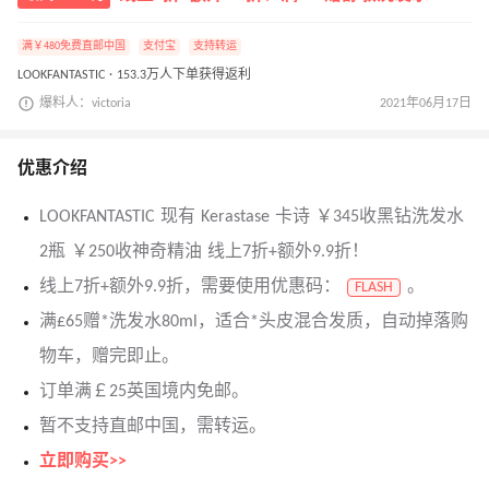
满￥480免费直邮中国
支付宝
支持转运
LOOKFANTASTIC · 153.3万人下单获得返利
爆料人：victoria
2021年06月17日
优惠介绍
LOOKFANTASTIC 现有 Kerastase 卡诗 ￥345收黑钻洗发水
2瓶 ￥250收神奇精油 线上7折+额外9.9折！
线上7折+额外9.9折，需要使用优惠码：
。
FLASH
满£65赠*洗发水80ml，适合*头皮混合发质，自动掉落购
物车，赠完即止。
订单满￡25英国境内免邮。
暂不支持直邮中国，需转运。
立即购买>>