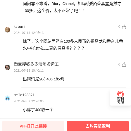
同问靠不靠谱，Dior，Chanel，祖玛珑的Q香套盒竟然才
100多，这个价，太不正常了吧！！
kasumi
0
2021-07-15 12:06:13
惊了，这个网站居然有100多人民币的祖马龙和香奈儿香
水中样套盒……真的保真吗？？？？
淘宝搜钱多多海淘搬运工
0
2021-07-13 10:40:11
出阿玛尼206 405 185包
smile123321
0
返利
2021-07-07 22:26:05
客服
小胖丁400收一个
APP打开此链接
去购买拿返利