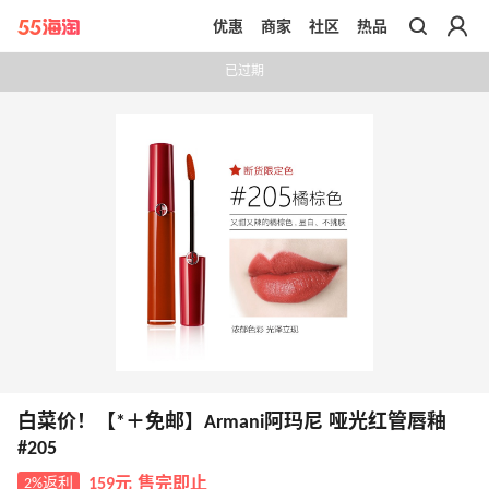
优惠
商家
社区
热品
带你去官网买正品
已过期
白菜价！【*＋免邮】Armani阿玛尼 哑光红管唇釉
#205
2%返利
159元 售完即止