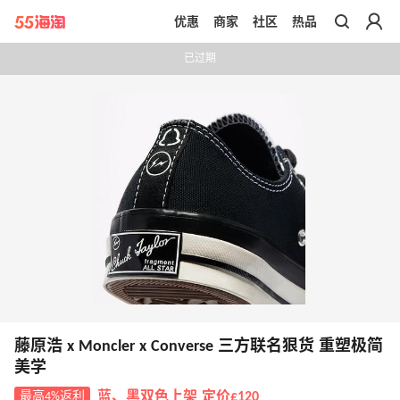
优惠
商家
社区
热品
带你去官网买正品
已过期
藤原浩 x Moncler x Converse 三方联名狠货 重塑极简
美学
最高4%返利
蓝、黑双色上架 定价£120