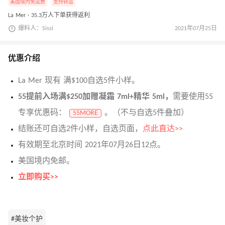
美国境内免运费
支持转运
La Mer · 35.3万人下单获得返利
爆料人：Sissi
2021年07月25日
优惠介绍
La Mer 现有 满$100自选5件小样。
55提前入场满$250加赠凝霜 7ml+精华 5ml，
需要使用55
专享优惠码：
。（不与自选5件叠加）
55MORE
结账还可自选2件小样，自选页面，
点此直达>>
有效期至北京时间 2021年07月26日12点。
美国境内免邮。
立即购买>>
#美妆个护