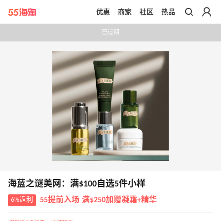
优惠
商家
社区
热品
带你去官网买正品
已过期
海蓝之谜美网：满$100自选5件小样
6%返利
55提前入场 满$250加赠凝霜+精华