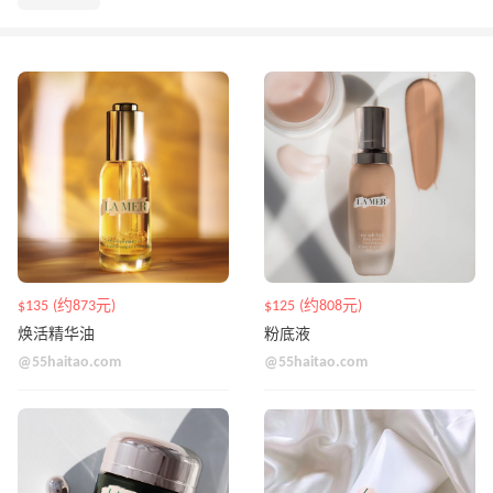
$135 (约873元)
$125 (约808元)
焕活精华油
粉底液
@55haitao.com
@55haitao.com