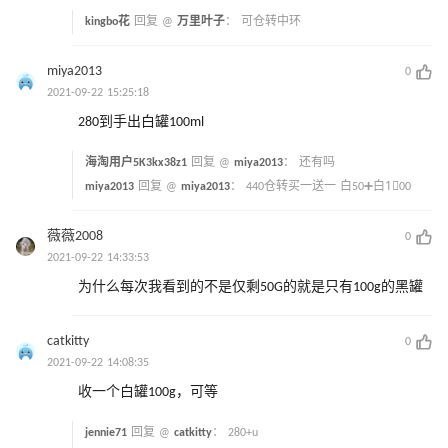
kingbo花
回复 @
万里叶子
：
可仓转中环
miya2013
0
2021-09-22 15:25:18
280到手出白罐100ml
海淘用户5K3kx38z1
回复 @
miya2013
：
还有吗
miya2013
回复 @
miya2013
：
440仓转买一送一 白50➕白1⃣️00
薇薇2008
0
2021-09-22 14:33:53
为什么每次我看到的不是仅剩50G的就是只有100g的黑罐
catkitty
0
2021-09-22 14:08:35
收一个白罐100g，可等
jennie71
回复 @
catkitty
：
280+u