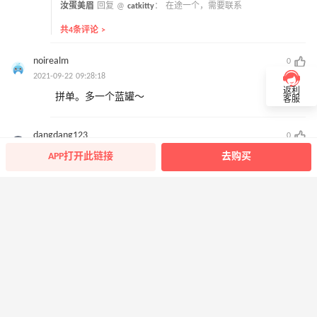
汝蛋美眉
回复 @
catkitty
：
在途一个，需要联系
共4条评论 >
noirealm
0
2021-09-22 09:28:18
返利
拼单。多一个蓝罐～
客服
dangdang123
0
2021-09-22 09:03:26
APP打开此链接
去购买
6.5可代
miya2013
0
2021-09-21 20:44:14
出白罐50➕👌💯
海淘小魔仙
0
2021-09-21 17:50:22