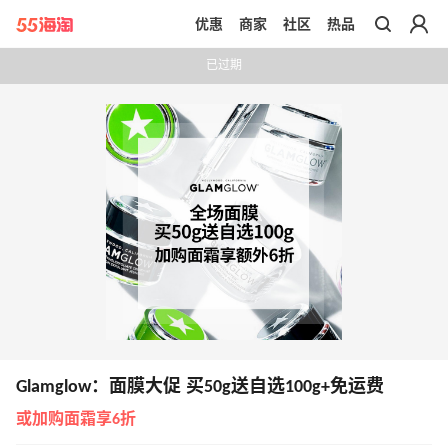
优惠
商家
社区
热品
带你去官网买正品
已过期
Glamglow：面膜大促 买50g送自选100g+免运费
或加购面霜享6折