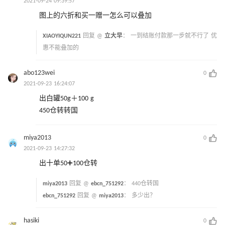
2021-09-24 09:39:57
图上的六折和买一赠一怎么可以叠加
XIAOYIQUN221
回复 @
立大早
：
一到结账付款那一步就不行了 优
惠不能叠加的
abo123wei
0
2021-09-23 16:24:07
出白罐50g＋100 g
450仓转转国
miya2013
0
2021-09-23 14:27:32
出十单50➕100仓转
miya2013
回复 @
ebcn_751292
：
440仓转国
ebcn_751292
回复 @
miya2013
：
多少出？
hasiki
0