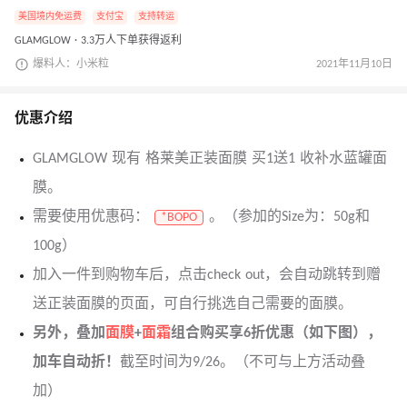
美国境内免运费
支付宝
支持转运
GLAMGLOW · 3.3万人下单获得返利
爆料人：小米粒
2021年11月10日
优惠介绍
GLAMGLOW 现有 格莱美正装面膜 买1送1 收补水蓝罐面
膜。
需要使用优惠码：
。（参加的Size为：50g和
*BOPO
100g）
加入一件到购物车后，点击check out，会自动跳转到赠
送正装面膜的页面，可自行挑选自己需要的面膜。
另外，叠加
面膜
+
面霜
组合购买享6折优惠（如下图），
加车自动折！
截至时间为9/26。（不可与上方活动叠
加）