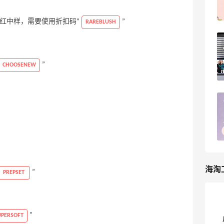
ellenli
6
y 腮红中样，需要使用折扣码“
”
RAREBLUSH
丝芙兰美网2026全年海淘攻略！跟着排
期闭眼买
”
CHOOSENEW
5
海淘那些事儿
海淘砍单血泪史！这些坑我替你们踩过了
7
淇淇77
海淘
”
PREPSET
”
UPERSOFT