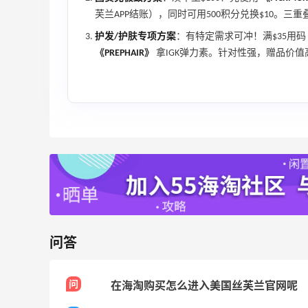
来
美团买黄式壹品汇芋圆，好吃不贵！！
芙兰APP结账），同时可用500积分兑换$10。三
护发/护肤专项方案
：有特定需求可冲！满$35用码
1
1
08月08日
《PREPHAIR》
拿IGK弹力素。针对性强，赠品价值
苦巧咸酪碎银子 | 喜茶最夯的一杯️
1
1
08月08日
深夜美食，打卡自贡小烧烤
1
1
08月08日
问答
问
在海淘购买怎么进入美国丝芙兰官网呢