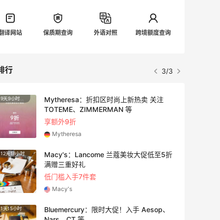
翻译网站
保质期查询
外语对照
跨境额度查询
排行
1/3
【55专享】Bobbi Brown 美网：美妆礼
2天21小时
遇！满$150立省$50
满赠正装橘子眼霜+精华唇蜜等好礼
Bobbi Brown
Bloomingdales：时尚热卖！入手珑骧、
1天15小时
Tory Burch、拉夫劳伦等
每满$100返$25礼卡
Bloomingdales
iHerb ：88全球好物节！选购日常保健、
2天3小时
健身补剂、护肤洗护等