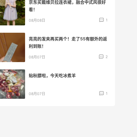
又去皮爷喝下午茶了，香蕉布朗尼超好吃
呀
2
08月07日
山缓缓火锅，锅底够味，牛肉实在
2
08月07日
可莎蜜儿的恰巴塔，味道有点怪怪的
2
08月07日