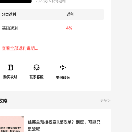
237.6万人获得返利
分类返利
返利
4%
基础返利
攻略
更多＞
丝芙兰预授权变0是砍单？别慌，可能只
是流程