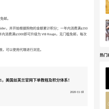
低至5折+部分额外8.5折
Bluemercury
槛免邮。
Macy's：返校季大促 精选童装热卖 部分
4天18小时
尺码成人可穿
nsider，并开始根据购物的金额累计积分；一年内消费满$350
低至5折
der）；一年内消费满$1000即可升级为 VIB Rouge，无门槛免邮，每次
Macy's
限，可以使用代理进行浏览。
热门
Private Internet Access VPN
最高70%返利
略2021，美国丝芙兰官网下单教程及积分体系！
189人获得返利
2020-11-18
COUTR
6%返利
227人获得返利