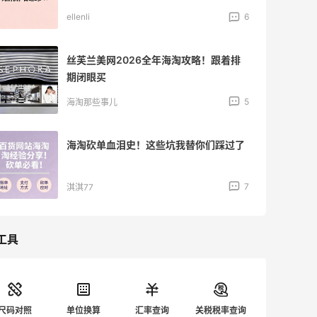
ellenli
6
丝芙兰美网2026全年海淘攻略！跟着排
期闭眼买
5
海淘那些事儿
海淘砍单血泪史！这些坑我替你们踩过了
7
淇淇77
工具
尺码对照
单位换算
汇率查询
关税税率查询