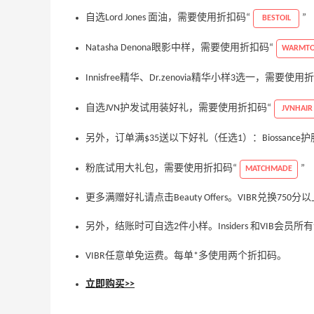
自选Lord Jones 面油，需要使用折扣码“
”
BESTOIL
Natasha Denona眼影中样，需要使用折扣码“
WARMT
Innisfree精华、Dr.zenovia精华小样3选一，需要使用
自选JVN护发试用装好礼，需要使用折扣码“
JVNHAIR
另外，订单满$35送以下好礼（任选1）：Biossanc
Suit Negozi：夏季大促！DVN 麂皮运动鞋
2天9小时
史低价2000元不到
粉底试用大礼包，需要使用折扣码“
”
MATCHMADE
SS26时尚大牌低至5.5折
Suit Negozi
更多满赠好礼请点击Beauty Offers。VIBR兑换75
Macy's：美妆精选10日闪促 低至5折+免
8天18小时
另外，结账时可自选2件小样。Insiders 和VIB
邮
关注兰蔻、雅诗兰黛等 每日更新
VIBR任意单免运费。每单*多使用两个折扣码。
Macy's
立即购买>>
Columbia Sportswear：夏季大促！哥伦
4天15小时
比亚运动热卖