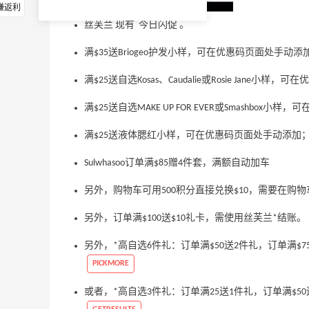
赚返利
丝芙兰 现有 今日闪促 。
满$35送Briogeo护发小样，可在优惠码页面处手动添
满$25送自选Kosas、Caudalie或Rosie Jane小
满$25送自选MAKE UP FOR EVER或Smashbox
满$25送液体腮红小样，可在优惠码页面处手动添加
Sulwhasoo订单满$85赠4件套，满额自动加车
另外，购物车可用500积分直接兑换$10，需要在购
另外，订单满$100送$10礼卡，需使用丝芙兰*结账。
另外，*高自选6件礼：订单满$50送2件礼，订单满$7
PICKMORE
或者，*高自选3件礼：订单满25送1件礼，订单满$50