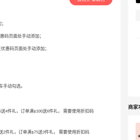
加；
样，可在优惠码页面处手动添加；
小样，可在优惠码页面处手动添加；
；
物车手动勾选。
商家
5送4件礼，订单满$100送6件礼， 需要使用折扣码
丝芙兰预授权变0是砍单？别慌，可能只
送2件礼，订单满$75送3件礼， 需要使用折扣码
是流程