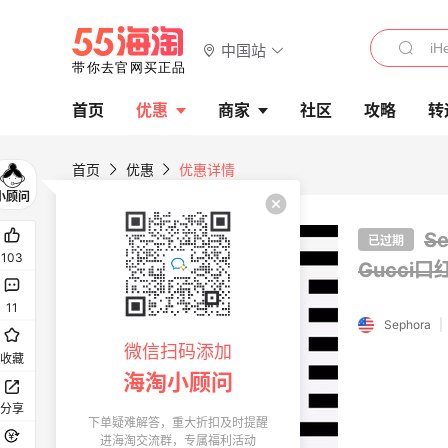
中国站
首页
优惠
商家
社区
攻略
转
首页
优惠
优惠详情
S
已过期
103
Gucci
11
Sephora
|
微信扫码添加
收藏
海淘小顾问
分享
下单疑难解答，重大折扣及时提醒
进海淘交流群，专属福利活动