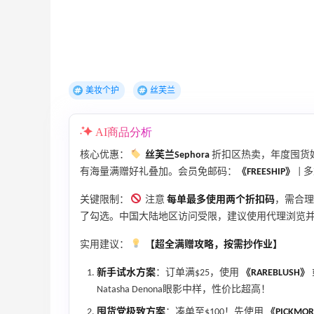
TIMEBEAM (US)
最高10%返利
285人获得返利
美妆个护
丝芙兰
RFM Denim
6%返利
AI商品分析
86人获得返利
核心优惠：
丝芙兰Sephora
折扣区热卖，年度囤货好时
有海量满赠好礼叠加。会员免邮码：
《FREESHIP》
| 
关键限制：
注意
每单最多使用两个折扣码
，需合理
了勾选。中国大陆地区访问受限，建议使用代理浏览
高端面霜欧米达钻石面霜购入
实用建议：
【超全满赠攻略，按需抄作业】
新手试水方案
：订单满$25，使用
《RAREBLUSH》
1
1
08月08日
Natasha Denona眼影中样，性价比超高！
囤货党极致方案
：凑单至$100！先使用
《PICKMO