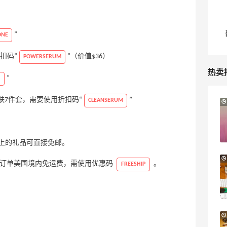
”
ONE
折扣码“
”（价值$36）
POWERSERUM
热卖
”
e护肤7件套，需要使用折扣码“
”
CLEANSERUM
Mytheresa：折扣区时尚上新热卖 关注
9天9小时
TOTEME、ZIMMERMAN 等
享额外9折
Mytheresa
0分以上的礼品可直接免邮。
Macy's：Lancome 兰蔻美妆大促低至5折
12天18小时
会员所有订单美国境内免运费，需使用优惠码
。
FREESHIP
满赠三重好礼
低门槛入手7件套
Macy's
Bluemercury：限时大促！入手 Aesop、
1天15小时
Nars、CT 等