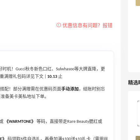
机！Gucci秋冬新色口红、Sulwhasoo等大牌直降，更
多重满赠礼包码详见下文 |
10.13
止
精选
搭配！部分满赠需在优惠码页面
手动添加
，结账时别忘
并准备美卡美私地址下单。
iHerb8月第一单！日常补给囤起来
或
《WARMTONE》
等码，直接带走Rare Beauty腮红或
1
08月08日
RE》
码领取6件自选礼，再叠加满$100送$10礼卡（需用丝