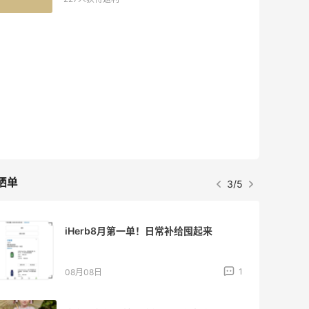
Eileen Fisher
最高2%返利
5142人获得返利
Matte Collection
最高3%返利
510人获得返利
晒单
4/5
为了这家烧烤，我必然还要再去新疆
1
08月07日