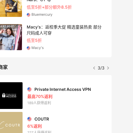
无门槛7.5折
iHerb
Space NK UK：美妆护肤大促！入Lisa
5天18小时
Eldridge、Hourglass、伊索等
新人首单享8折
Space NK UK
商家
1/3
Mac Duggal
最高2%返利
6079人成功下单
Biōkreativ
30%返利
54人获得返利