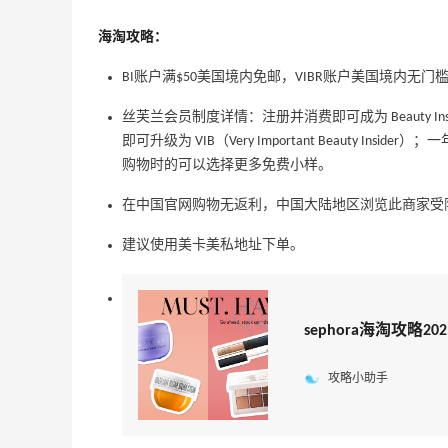
低至6折
海淘攻略：
Columbia Sportswear
BI账户满$50美国境内免邮，VIBR账户美国境内无门
Bloomingdales：美妆大促！入手 Dior、
1天15小时
Prada、TF 等
丝芙兰会员制度详情：注册并消费即可成为 Beauty I
满$200享8.5折优惠+部分送好礼
即可升级为 VIB（Very Important Beauty Insi
Bloomingdales
购物时的可以选择更多免费小样。
在中国官网购物无返利，中国大陆地区浏览此商家受
建议使用美卡美私地址下单。
ERGO Baby
4%返利
sephora海淘攻
62人获得返利
攻略小助手
Belly Bandit
4%返利
42人获得返利