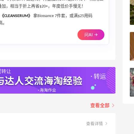
京东买戴维贝拉连衣裙，融合中式风很好
重叠加，相当于折上再省$20+，年度低价手慢无！
看！
《CLEANSERUM》
拿Biossance 7件套，或满$25用码
1
08月08日
高。
问AI →
亮亮的发夹再买两个！走了55有额外的返
利到账！
2
08月07日
贴秋膘啦，今天吃冰煮羊
1
08月07日
查看全部
查看详情