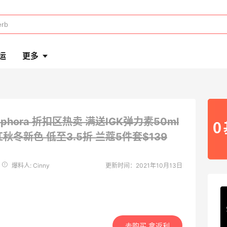
运
更多
ephora 折扣区热卖 满送IGK弹力素50ml
口红秋冬新色
低至3.5折 兰蔻5件套$139
爆料人: Cinny
更新时间：2021年10月13日
去购买 拿返利