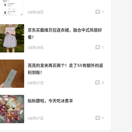
1
08月08日
京东买戴维贝拉连衣裙，融合中式风很好
看！
1
08月08日
亮亮的发夹再买两个！走了55有额外的返
利到账！
2
08月07日
贴秋膘啦，今天吃冰煮羊
1
08月07日