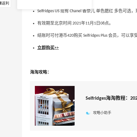
赚返利
Selfridges US 现有 Chanel 香奈儿 单色腮红 多色
有效期至北京时间 2021年11月1日08点。
结账时可付港币420购买 Selfridges Plus 会员
立即购买>>
海淘攻略：
Selfridges海淘教程：
攻略小助手