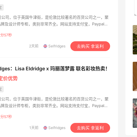
宝
1
08月08日
福里奇百货公司，位于英国牛津街，是伦敦比较著名的百货公司之一，聚
牌及设计师专柜，类别非常齐全。网站支持支付宝，Paypal和
和中国香港转运地址配送，邮费为225人民币，或者用360人
美团买黄式壹品汇芋圆，好吃不贵！！
0分55秒
lfridges+计划。配送至中国一般5个工作日可到货，自动扣除
上国内关税。提供28日内无理由退货服务。此外，比较近推出
2天前
Selfridges
去购买 拿返利
1
08月08日
消费，可以使用简体中文浏览和选购。 Reselfridges的产品
——重燃浪漫激情，亦在爱火熄灭时助您开启新章。
手精品选购、产品续装、维修保养等多元服务。 加入Selfridges+会
苦巧咸酪碎银子 | 喜茶最夯的一杯️
ridges：Lisa Eldridge x 玛丽莲梦露 联名彩妆热卖！
内次日免费送达。
定价优势
1
08月08日
宝
福里奇百货公司，位于英国牛津街，是伦敦比较著名的百货公司之一，聚
深夜美食，打卡自贡小烧烤
牌及设计师专柜，类别非常齐全。网站支持支付宝，Paypal和
和中国香港转运地址配送，邮费为225人民币，或者用360人
0分55秒
lfridges+计划。配送至中国一般5个工作日可到货，自动扣除
1
08月08日
上国内关税。提供28日内无理由退货服务。此外，比较近推出
1天前
Selfridges
去购买 拿返利
消费，可以使用简体中文浏览和选购。 Reselfridges的产品