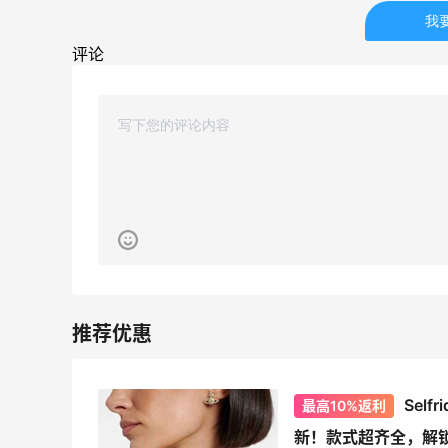
我
Biōkreativ
评论
30%返利
54人获得返利
Eileen Fisher
最高2%返利
5143人获得返利
Matte Collection
最高3%返利
510人获得返利
Self
最高10%返利
瑞幸生椰拿铁喝腻了！发现小黄油拿铁也
新！款式超齐全，解