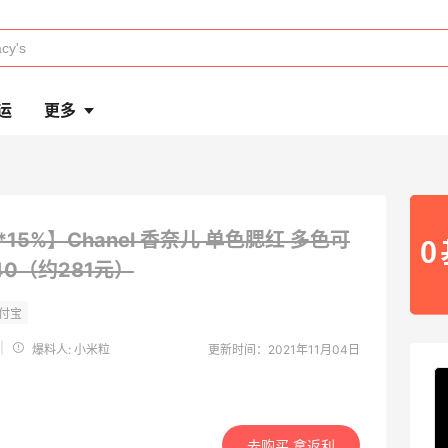
运
更多
*15%】Chanel 香奈儿 单色腮红 多色可
40（约281元）
|
爆料人: 小米粒
更新时间：2021年11月04日
去购买 拿返利