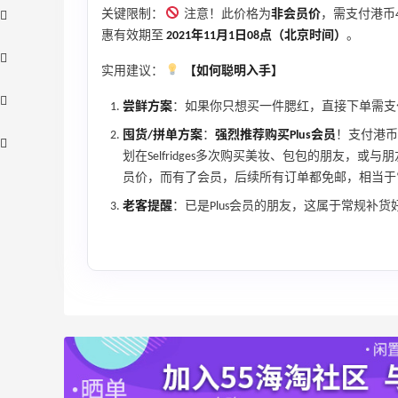
关键限制：
注意！此价格为
非会员价
，需支付港币
惠有效期至
2021年11月1日08点（北京时间）
。
实用建议：
【如何聪明入手】
尝鲜方案
：如果你只想买一件腮红，直接下单需支
囤货/拼单方案
：
强烈推荐购买Plus会员
！支付港币
划在Selfridges多次购买美妆、包包的朋友，
员价，而有了会员，后续所有订单都免邮，相当于
老客提醒
：已是Plus会员的朋友，这属于常规补
折
【55专享】Bobbi Brown 美网：美妆礼
2天18小时
遇！满$150立省$50
满赠正装橘子眼霜+精华唇蜜等好礼
Bobbi Brown
iHerb ：88全球好物节！选购日常保健、
2天
健身补剂、护肤洗护等