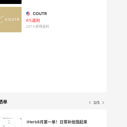
COUTR
6%返利
227人获得返利
晒单
3/5
iHerb8月第一单！日常补给囤起来