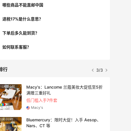
哪些商品不能直邮中国
退税17%是什么意思？
下单后多久能到货？
如何联系客服？
排行
3/3
Macy's：Lancome 兰蔻美妆大促低至5折
12天15小时
2天18
满赠三重好礼
低门槛入手7件套
Macy's
Bluemercury：限时大促！入手 Aesop、
1天12小时
2天
Nars、CT 等