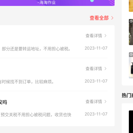
低至6折
Columbia Sportswear
查看全部
Bloomingdales：美妆大促！入手 Dior、
1天12小时
Prada、TF 等
满$200享8.5折优惠+部分送好礼
查看详情
？
Bloomingdales
2023-11-07
，部分还是要转运地址，不用担心被税。
Mytheresa：折扣区时尚上新热卖 关注
9天6小时
TOTEME、ZIMMERMAN 等
查看详情
享额外9折
？
Mytheresa
2023-11-07
有时候找不到订单，比较麻烦。
热门
查看详情
建议吗
2023-11-07
不大，预交关税不用担心被税问题，收货也快
ERGO Baby
4%返利
62人获得返利