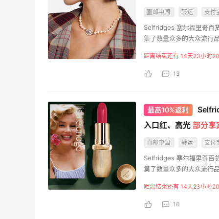
不错哦！
直邮中国
转运
支付
1
1
08月08日
Selfridges 塞尔
集了数量众多的大众流行品
信用卡付费，支持中国大陆
淘宝闪购点必胜客，55海淘返利跟单拿来
距离结束还有 14天23小时2
民币参与全年全球免邮的Se
绑券
英国的产品附加税，自动加
13
1
1
08月08日
的中文官网更为方便中国顾客
与服务旨在成就长久挚爱
Reselfridges提供二
面
淘宝买维达抽纸，给家里囤点货！
Self
最高10%返利
员，即可尊享全年英国境
入口红、高光
部分享
2
1
08月08日
直邮中国
转运
支付
Selfridges 塞尔
闪购买李若桃酸奶，2杯很划算！！
集了数量众多的大众流行品
信用卡付费，支持中国大陆
距离结束还有 14天23小时2
民币参与全年全球免邮的Se
1
1
08月08日
英国的产品附加税，自动加
10
的中文官网更为方便中国顾客