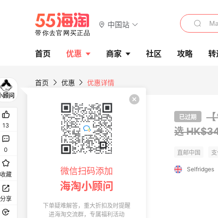
中国站
首页
优惠
商家
社区
攻略
转
首页
优惠
优惠详情
【
已过期
13
选
HK$3
0
Selfridges
微信扫码添加
收藏
海淘小顾问
分享
下单疑难解答，重大折扣及时提醒
进海淘交流群，专属福利活动