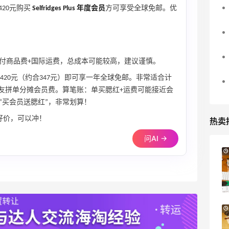
420元购买
Selfridges Plus 年度会员
方可享受全球免邮。优
付商品费+国际运费，总成本可能较高，建议谨慎。
420元（约合347元）即可享一年全球免邮。非常适合计
或与朋友拼单分摊会员费。算笔账：单买腮红+运费可能接近会
“买会员送腮红”，非常划算！
货好价，可以冲！
热卖
问AI →
Suit Negozi：夏季大促！DVN 麂皮运动鞋
2天6小时
史低价2000元不到
SS26时尚大牌低至5.5折
Suit Negozi
Columbia Sportswear：夏季大促！哥伦
4天12小时
比亚运动热卖