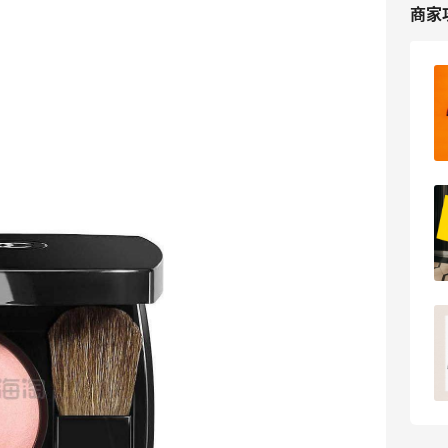
商家
Selfridges英国官网海淘攻略，
Selfridges海淘教程
2
我爱写攻略
Selfridges官网2025黑五海淘大促打几
折？Selfridges黑五海淘攻略
2
浪里一条鱼
找寻selfridegs包裹之旅！历时10天终于
找到了
pink1990
18