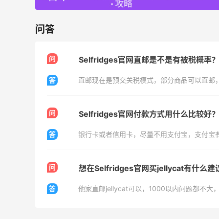
无门槛7.5折
iHerb
问答
Macy's：美妆精选10日闪促 低至5折+免
8天15小时
邮
关注兰蔻、雅诗兰黛等 每日更新
问
Selfridges官网直邮是不是有被税概率
Macy's
答
直邮现在是预交关税模式，部分商品可以直邮
Space NK UK：美妆护肤大促！入Lisa
5天15小时
Eldridge、Hourglass、伊索等
问
新人首单享8折
Selfridges官网付款方式用什么比较好
Space NK UK
答
银行卡或者信用卡，尽量不用支付宝，支付宝
问
想在Selfridges官网买jellycat有什么
答
他家直邮jellycat可以，1000以内问题都
Mac Duggal
最高2%返利
6081人成功下单