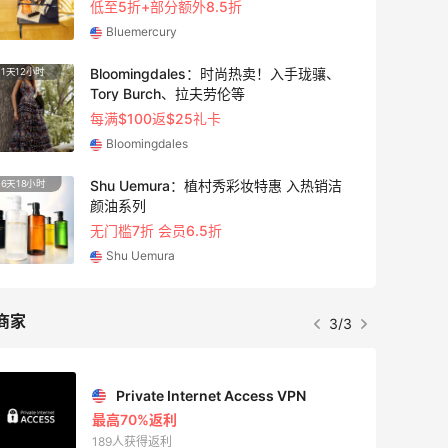
低至5折+部分额外8.5折
Bluemercury
Bloomingdales：时尚热卖！入手珑骧、
1天12小时
8天15
Tory Burch、拉夫劳伦等
每满$100返$25礼卡
Bloomingdales
Shu Uemura：植村秀彩妆特惠 入热销洁
6天18小时
5天15
颜油系列
无门槛7折 会员6.5折
Shu Uemura
商家
3/3
Private Internet Access VPN
最高70%返利
189人获得返利