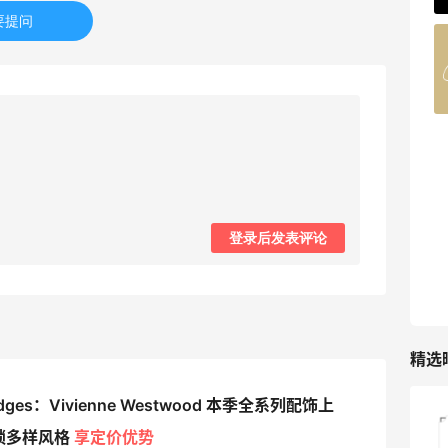
要提问
Belly Bandit
4%返利
42人获得返利
TIMEBEAM (US)
最高10%返利
285人获得返利
登录后发表评论
RFM Denim
6%返利
86人获得返利
精选
ridges：Vivienne Westwood 本季全系列配饰上
高端面霜欧米达钻石面霜购入
锁多样风格
享定价优势