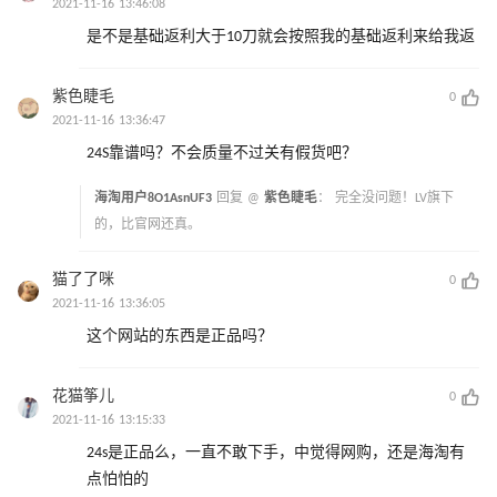
2021-11-16 13:46:08
是不是基础返利大于10刀就会按照我的基础返利来给我返
紫色睫毛
0
2021-11-16 13:36:47
24S靠谱吗？不会质量不过关有假货吧？
海淘用户8O1AsnUF3
回复 @
紫色睫毛
：
完全没问题！LV旗下
的，比官网还真。
猫了了咪
0
2021-11-16 13:36:05
这个网站的东西是正品吗？
花猫筝儿
0
2021-11-16 13:15:33
24s是正品么，一直不敢下手，中觉得网购，还是海淘有
点怕怕的