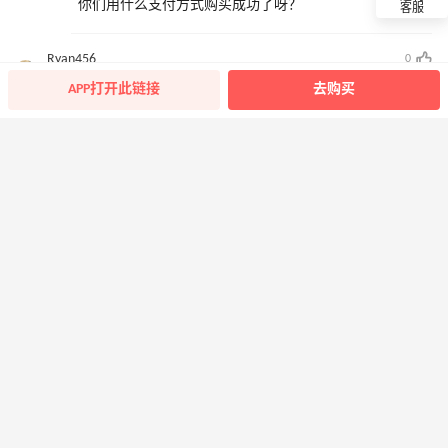
你们用什么支付方式购买成功了呀？
客服
Ryan456
0
2021-11-18 00:37:56
APP打开此链接
去购买
660多怎么购买，怎么买不了
shelly565
0
2021-11-17 23:32:36
感觉不买都亏了感觉，太便宜了
瓜妹
0
2021-11-17 22:24:00
来一个代拍
恋研雪
0
2021-11-17 22:10:46
发货快不快呀