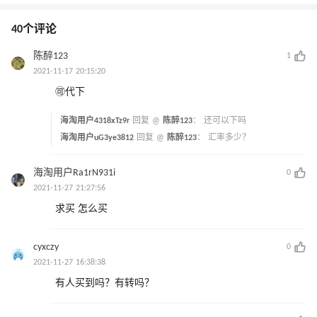
40个评论
陈醉123
1
2021-11-17 20:15:20
🉑️代下
海淘用户4318xTz9r
回复 @
陈醉123
：
还可以下吗
海淘用户uG3ye3812
回复 @
陈醉123
：
汇率多少？
海淘用户Ra1rN931i
0
2021-11-27 21:27:56
求买 怎么买
cyxczy
0
2021-11-27 16:38:38
有人买到吗？有转吗？