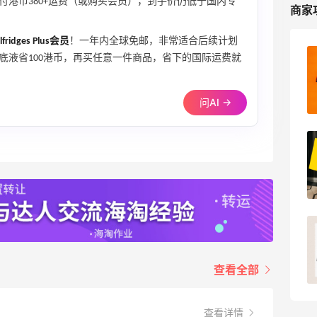
付港币380+运费（或购买会员），到手价仍低于国内专
商家
lfridges Plus会员
！一年内全球免邮，非常适合后续计划
底液省100港币，再买任意一件商品，省下的国际运费就
Selfridges英国官网海淘攻略，
Selfridges海淘教程
问AI →
2
我爱写攻略
Selfridges官网2025黑五海淘大促打几
折？Selfridges黑五海淘攻略
2
浪里一条鱼
找寻selfridegs包裹之旅！历时10天终于
找到了
查看全部
pink1990
18
查看详情
？