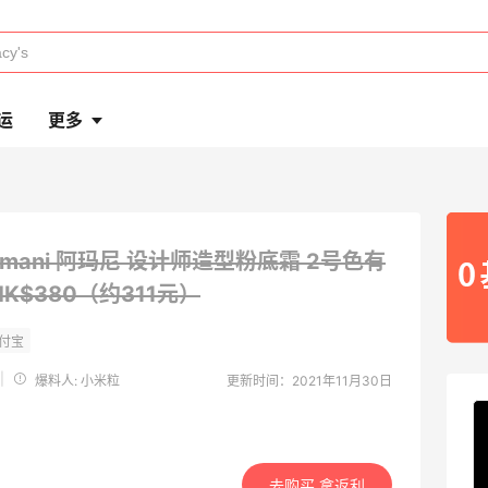
运
更多
rmani 阿玛尼 设计师造型粉底霜 2号色有
 HK$380（约311元）
|
爆料人: 小米粒
更新时间：2021年11月30日
去购买 拿返利