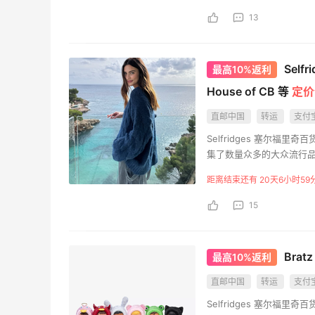
低至6折
英国的产品附加税，自动加
13
Columbia Sportswear
的中文官网更为方便中国顾客
与服务旨在成就长久挚爱
Bloomingdales：美妆大促！入手 Dior、
2天20小时
Reselfridges提供二
Prada、TF 等
Sel
最高10%返利
员，即可尊享全年英国境
满$200享8.5折优惠+部分送好礼
House of CB 等
定价
Bloomingdales
直邮中国
转运
支付
LN-CC：限时大促！入手 Ganni、Acne、
4天8小时
Selfridges 塞尔
西太后等
集了数量众多的大众流行品
低至4折+额外8折
信用卡付费，支持中国大陆
距离结束还有 20天6小时59
LN-CC
民币参与全年全球免邮的Se
英国的产品附加税，自动加
15
的中文官网更为方便中国顾客
与服务旨在成就长久挚爱
Reselfridges提供二
Brat
最高10%返利
员，即可尊享全年英国境
Mac Duggal
直邮中国
转运
支付
最高2%返利
Selfridges 塞尔
6028人成功下单