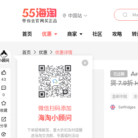
中国站
首页
优惠
商家
社区
攻略
转
首页
优惠
优惠详情
A
已过期
43
货
7.9折
0
Selfridges
微信扫码添加
收藏
海淘小顾问
分享
下单疑难解答，重大折扣及时提醒
进海淘交流群，专属福利活动