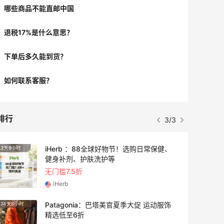
哪些商品不能直邮中国
退税17%是什么意思？
下单后多久能到货？
如何联系客服？
排行
3/3
iHerb ：88全球好物节！选购日常保健、
3天8小时
4天2小
健身补剂、护肤洗护等
无门槛7.5折
iHerb
Patagonia：巴塔美官夏季大促 运动服饰
24天8小时
5天20
精选低至6折