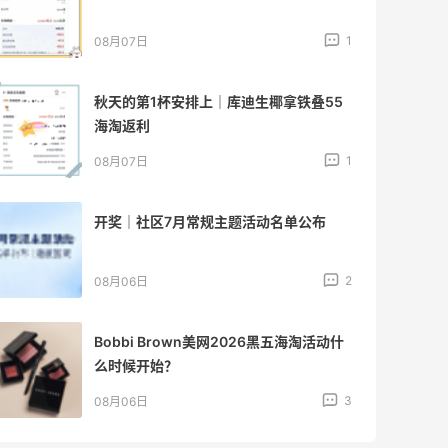
1
08月07日
秋天的第1杯安排上｜库迪生椰拿铁叠55
海淘返利
1
08月07日
开奖｜社区7月常规主题活动名单公布
2
08月06日
Bobbi Brown美网2026黑五海淘活动什
么时候开始？
3
08月06日