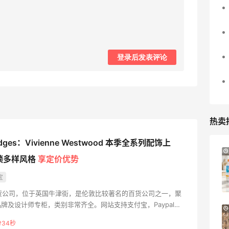
登录后发表评论
热卖
ridges：Vivienne Westwood 本季全系列配饰上
Mytheresa：折扣区时尚上新热卖 关注
10天14小时
锁多样风格
享定价优势
TOTEME、ZIMMERMAN 等
享额外9折
宝
Mytheresa
福里奇百货公司，位于英国牛津街，是伦敦比较著名的百货公司之一，聚
牌及设计师专柜，类别非常齐全。网站支持支付宝，Paypal和
【55专享】Base Blu：时尚上新热卖 关注
3天8小时
和中国香港转运地址配送，邮费为225人民币，或者用360人
PRADA、LOEWE、加拿大鹅等
分33秒
lfridges+计划。配送至中国一般5个工作日可到货，自动扣除