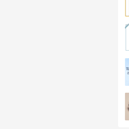
1
08月07日
Dr.Levy精华效果给到夯
1
08月07日
Julian Bakery乳清蛋白棒 | 配料干净到感
人！
1
08月07日
第二单也薅到了！！星巴克4.5拿下焦糖
玛奇朵
1
08月07日