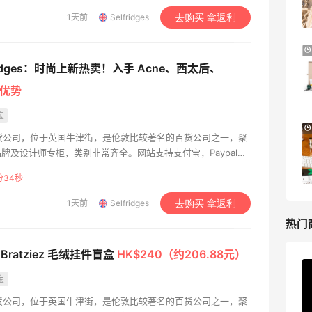
享9折优惠
上国内关税。提供28日内无理由退货服务。此外，比较近推出
1天前
Selfridges
去购买 拿返利
Base Blu
消费，可以使用简体中文浏览和选购。 Reselfridges的产品
——重燃浪漫激情，亦在爱火熄灭时助您开启新章。
Bluemercury：限时大促！入手 Aesop、
2天20小时
手精品选购、产品续装、维修保养等多元服务。 加入Selfridges+会
Nars、CT 等
fridges：时尚上新热卖！入手 Acne、西太后、
内次日免费送达。
低至5折+部分额外8.5折
优势
Bluemercury
宝
Bloomingdales：时尚热卖！入手珑骧、
2天20小时
福里奇百货公司，位于英国牛津街，是伦敦比较著名的百货公司之一，聚
Tory Burch、拉夫劳伦等
牌及设计师专柜，类别非常齐全。网站支持支付宝，Paypal和
每满$100返$25礼卡
和中国香港转运地址配送，邮费为225人民币，或者用360人
分33秒
Bloomingdales
lfridges+计划。配送至中国一般5个工作日可到货，自动扣除
上国内关税。提供28日内无理由退货服务。此外，比较近推出
1天前
Selfridges
去购买 拿返利
消费，可以使用简体中文浏览和选购。 Reselfridges的产品
热门
——重燃浪漫激情，亦在爱火熄灭时助您开启新章。
手精品选购、产品续装、维修保养等多元服务。 加入Selfridges+会
z Bratziez 毛绒挂件盲盒
HK$240（约206.88元）
内次日免费送达。
ERGO Baby
宝
4%返利
福里奇百货公司，位于英国牛津街，是伦敦比较著名的百货公司之一，聚
62人获得返利