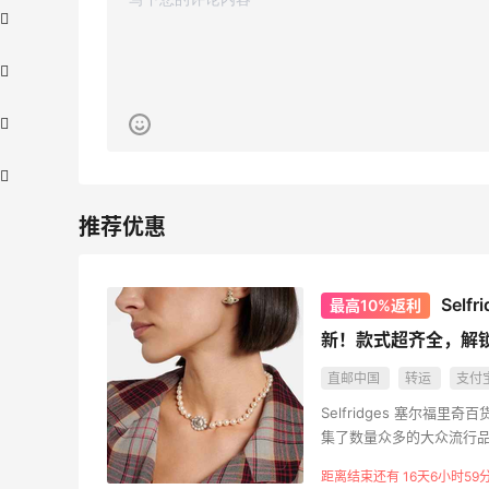
Self
最高10%返利
【55专享】Bobbi Brown 美网：美妆礼
4天2小时
新！款式超齐全，解
遇！满$150立省$50
满赠正装橘子眼霜+精华唇蜜等好礼
直邮中国
转运
支付
Bobbi Brown
Selfridges 塞尔
集了数量众多的大众流行品
Columbia Sportswear：夏季大促！哥伦
5天20小时
信用卡付费，支持中国大陆
比亚运动热卖
距离结束还有 16天6小时59
民币参与全年全球免邮的Se