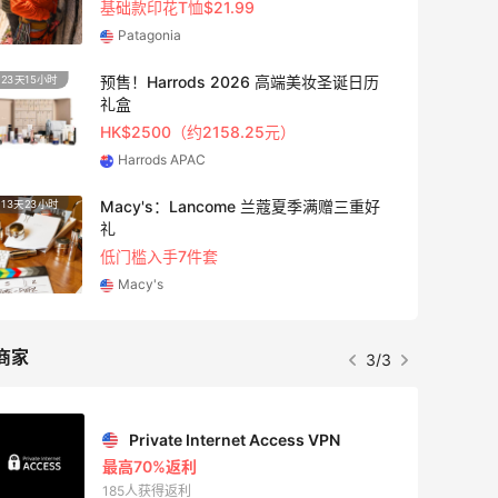
基础款印花T恤$21.99
Patagonia
预售！Harrods 2026 高端美妆圣诞日历
23天15小时
2天20
礼盒
HK$2500（约2158.25元）
Harrods APAC
Macy's：Lancome 兰蔻夏季满赠三重好
13天23小时
4天8小
礼
低门槛入手7件套
Macy's
商家
3/3
Private Internet Access VPN
最高70%返利
185人获得返利