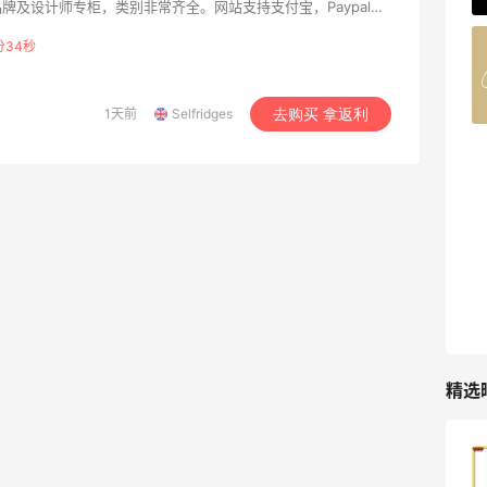
牌及设计师专柜，类别非常齐全。网站支持支付宝，Paypal和
和中国香港转运地址配送，邮费为225人民币，或者用360人
分33秒
Belly Bandit
lfridges+计划。配送至中国一般5个工作日可到货，自动扣除
4%返利
上国内关税。提供28日内无理由退货服务。此外，比较近推出
消费，可以使用简体中文浏览和选购。 Reselfridges的产品
42人获得返利
1天前
Selfridges
去购买 拿返利
——重燃浪漫激情，亦在爱火熄灭时助您开启新章。
手精品选购、产品续装、维修保养等多元服务。 加入Selfridges+会
TIMEBEAM (US)
内次日免费送达。
最高10%返利
282人获得返利
RFM Denim
6%返利
85人获得返利
精选
哈哈，这杯霸王茶姬买得真划算！