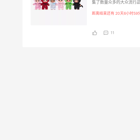
集了数量众多的大众流行品
信用卡付费，支持中国大陆
距离结束还有 20天6小时59
Biōkreativ
民币参与全年全球免邮的Se
30%返利
英国的产品附加税，自动加
的中文官网更为方便中国顾客
54人获得返利
11
与服务旨在成就长久挚爱
Reselfridges提供二
Eileen Fisher
员，即可尊享全年英国境
最高2%返利
5134人获得返利
Matte Collection
最高3%返利
510人获得返利
除了面膜，我还薅到面霜、粉底液、润肤