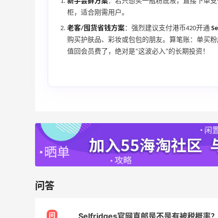
新手尝鲜方案
：若只想买一瓶粉底液，直接下单支
柜，适合刚需用户。
老客/囤货省钱方案
：强烈建议支付港币420开通
Se
购买护肤品、彩妆或包包的朋友。算笔账：单买粉
值回会员费了，绝对是“这波必入”的长期投资！
问答
问
Selfridges官网直邮是不是有被税概率