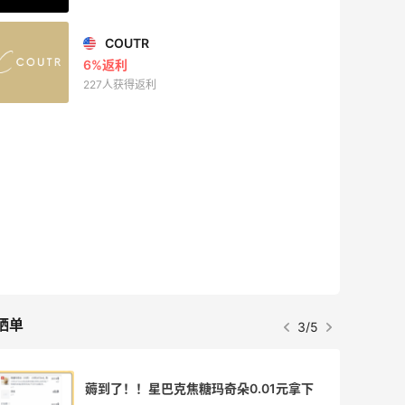
COUTR
6%返利
227人获得返利
晒单
3/5
薅到了！！星巴克焦糖玛奇朵0.01元拿下