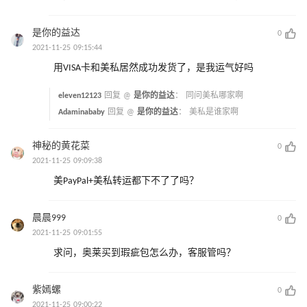
是你的益达
0
2021-11-25 09:15:44
用VISA卡和美私居然成功发货了，是我运气好吗
eleven12123
回复 @
是你的益达
：
同问美私哪家啊
Adaminababy
回复 @
是你的益达
：
美私是谁家啊
神秘的黄花菜
0
2021-11-25 09:09:38
美PayPal+美私转运都下不了了吗？
晨晨999
0
2021-11-25 09:01:55
求问，奥莱买到瑕疵包怎么办，客服管吗？
紫嫣螺
0
2021-11-25 09:00:22