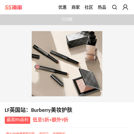
优惠
商家
社区
热品
带你去官网买正品
已过期
LF英国站：Burberry美妆护肤
最高8%返利
低至5折+额外9折