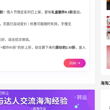
4
浪里一条鱼
3折
！情人节限定系列已上架，更有
礼盒额外8.5折
叠加，
Coach Outlet美国官网海淘教程，2026
码，页面已自动变价 | 优惠可能随时失效，手慢无
最新Coach奥莱海淘攻略
5
我爱写攻略
友好，适合初次体验。
折+额外85折”的折上折，综合算下来约
原价的2.55折
，是入
2024黑五海淘大促Coach奥莱官网折扣
预测！Coach outlet海淘攻略
问AI →
3
浪里一条鱼
海淘