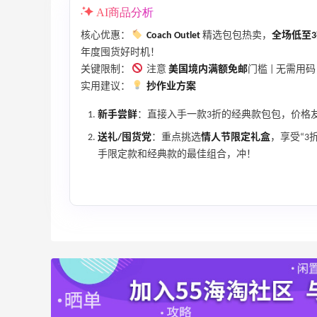
AI商品分析
核心优惠：
Coach Outlet
精选包包热卖，
全场低至
年度囤货好时机！
关键限制：
注意
美国境内满额免邮
门槛 | 无需用
实用建议：
抄作业方案
新手尝鲜
：直接入手一款3折的经典款包包，价格
送礼/囤货党
：重点挑选
情人节限定礼盒
，享受“3
手限定款和经典款的最佳组合，冲！