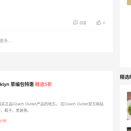
TIMEBEAM (US)
最高10%返利
0
回复
282人获得返利
更多...
RFM Denim
6%返利
85人获得返利
精选
ooklyn 草编包特惠
精选5折
薅到了！！星巴克焦糖玛奇朵0.01元拿下
购买正品Coach Outlet产品的地方。 在Coach Outlet官方网站
装，鞋子，男装等。
1
08月07日
30秒