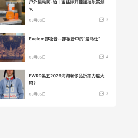
户外运动防-晒｜蜜丝婷开挂摇摇乐实测
🏃
3
08月06日
Evelom卸妆膏--卸妆膏中的“爱马仕”
4
08月05日
FWRD黑五2026海淘奢侈品折扣力度大
吗？
3
08月05日