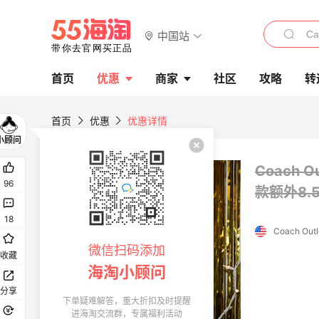
中国站
首页
优惠
商家
社区
攻略
转
首页
优惠
优惠详情
Coach 
96
款额外8
18
Coach Outl
微信扫码添加
收藏
海淘小顾问
分享
下单疑难解答，重大折扣及时提醒
进海淘交流群，专属福利活动