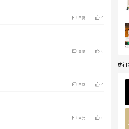
低至4折+额外8折
LN-CC
0
回复
Mytheresa：折扣区时尚上新热卖 关注
10天14小时
TOTEME、ZIMMERMAN 等
享额外9折
Mytheresa
0
回复
热门
0
回复
ERGO Baby
4%返利
62人获得返利
Belly Bandit
0
回复
4%返利
42人获得返利