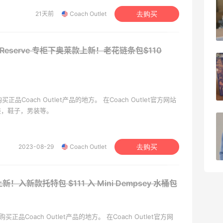
秋天的第1杯安排上｜库迪生椰拿铁叠55
21天前
Coach Outlet
去购买
海淘返利
1
08月07日
美国：Reserve 专柜下奥莱款上新！老花链条包$110
开奖｜社区7月常规主题活动名单公布
2
08月06日
购买正品Coach Outlet产品的地方。 在Coach Outlet官方网站
装，鞋子，男装等。
Bobbi Brown美网2026黑五海淘活动什
么时候开始？
2023-08-29
Coach Outlet
去购买
3
08月06日
：6月上新！入新款托特包
$111 入 Mini Dempsey 水桶包
线购买正品Coach Outlet产品的地方。 在Coach Outlet官方网