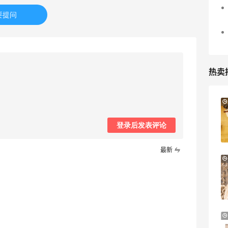
要提问
热卖
Bloomingdales：美妆大促！入手 Dior、
2天20小时
Prada、TF 等
登录后发表评论
满$200享8.5折优惠+部分送好礼
Bloomingdales
最新
【55专享】Base Blu：时尚上新热卖 关注
3天8小时
PRADA、LOEWE、加拿大鹅等
享9折优惠
Base Blu
LN-CC：限时大促！入手 Ganni、Acne、
4天8小时
西太后等