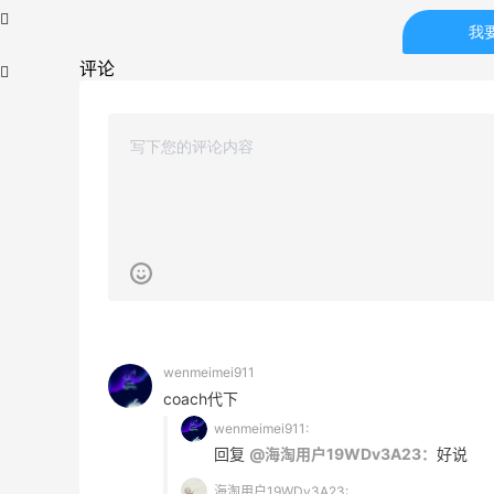
我
评论
【55专享】Bobbi Brown 美网：美妆礼
4天2小时
遇！满$150立省$50
满赠正装橘子眼霜+精华唇蜜等好礼
Bobbi Brown
Bloomingdales：时尚热卖！入手珑骧、
2天20小时
Tory Burch、拉夫劳伦等
wenmeimei911
每满$100返$25礼卡
coach代下
Bloomingdales
wenmeimei911:
回复
@海淘用户19WDv3A23：
好说
iHerb ：88全球好物节！选购日常保健、
3天8小时
健身补剂、护肤洗护等
海淘用户19WDv3A23: