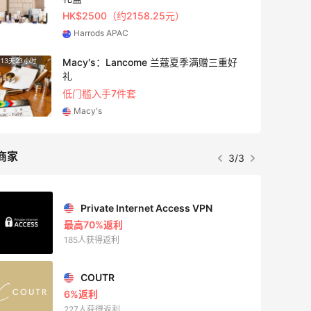
HK$2500（约2158.25元）
Harrods APAC
Macy's：Lancome 兰蔻夏季满赠三重好
13天23小时
5天20
礼
低门槛入手7件套
Macy's
商家
3/3
Private Internet Access VPN
最高70%返利
185人获得返利
COUTR
6%返利
227人获得返利