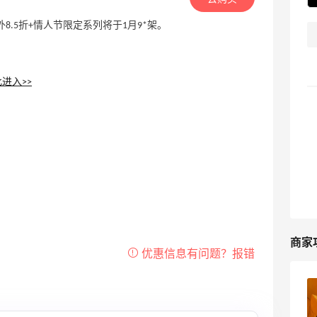
盒额外8.5折+情人节限定系列将于1月9*架。
进入>>
商家
Coach奥莱美网2025黑五海淘大促打几
折？Coach Outlet黑五海淘经验