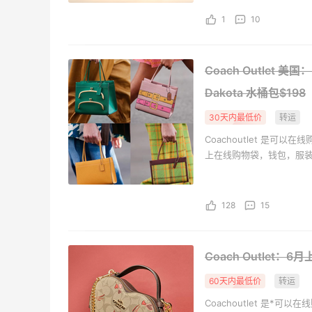
Dr.Levy精华效果给到夯
1
10
4
1
08月07日
Coach Outlet 
Julian Bakery乳清蛋白棒 | 配料干净到感
Dakota 水桶包$198
人！
30天内最低价
转运
4
1
08月07日
Coachoutlet 是可以在线
上在线购物袋，钱包，服
第二单也薅到了！！星巴克4.5拿下焦糖
玛奇朵
128
15
4
1
08月07日
Coach Outlet
60天内最低价
转运
Coachoutlet 是*可以在