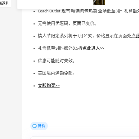
赚返利
Coach Outlet 现有 精选包包热卖 全场低至3折+礼
无需使用优惠码，页面已变价。
情人节限定系列将于1月9*架，价格显示在页面处
点此
礼盒低至3折+额外8.5折
点此进入>>
优惠可能随时失效。
美国境内满额免邮。
立即购买>>
神价