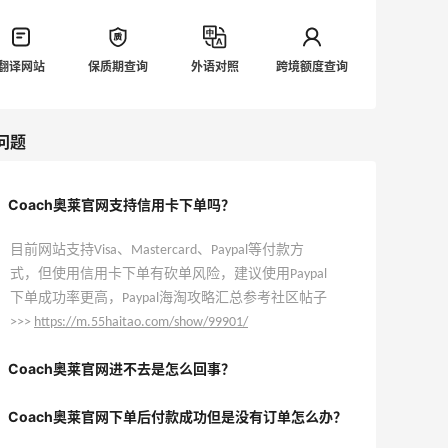
翻译网站
保质期查询
外语对照
跨境额度查询
问题
Coach奥莱官网支持信用卡下单吗？
目前网站支持Visa、Mastercard、Paypal等付款方
式，但使用信用卡下单有砍单风险，建议使用Paypal
下单成功率更高，Paypal海淘攻略汇总参考社区帖子
>>>
https://m.55haitao.com/show/99901/
Coach奥莱官网进不去是怎么回事？
Coach奥莱官网下单后付款成功但是没有订单怎么办？