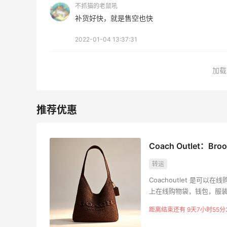
不抓猫的老鼠吼
补货好快，就是售空也快
Eileen Fisher
最高2%返利
2022-01-04 13:37:31
5134人获得返利
加载
Matte Collection
最高3%返利
510人获得返利
Coach Outlet：Br
转运
哈哈，这杯霸王茶姬买得真划算！
Coachoutlet 是可以在线
上在线购物袋，钱包，服
4
1
08月07日
距离结束还有 9天7小时55分