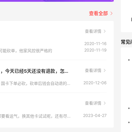
查看全部
查看详情
常见
2020-11-16
2020-11-19
都可能砍单，他家风控很严格的
查看详情
买蔻驰奥莱款没有下单成功，但是扣款了，今天已经5天还没有退款，怎么办呀，姐妹们
2020-12-06
不用担心，coach奥莱官网不支持国内信用卡，国卡下单必砍，砍单后钱会自动退的，你只需要留意你的信用卡未出账单里有没有就可以了。账单日的账单发出来，就不会有这一笔消费
查看详情
2023-04-27
Coach奥莱官网国卡有一定砍单几率，有时候都要看运气，换其他卡试试呢，还有尽量选择小众点的转运地址。