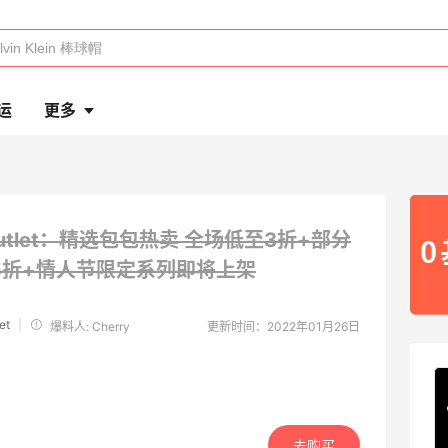
运
更多
Outlet：精选包包热卖
全场低至3折+部分
.5折+情人节限定系列即将上架
et
|
爆料人: Cherry
更新时间：2022年01月26日
去购买