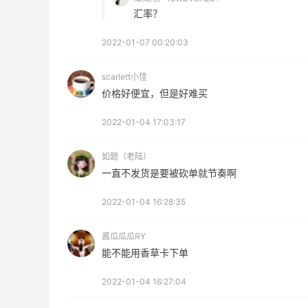
汇率？
无门槛7.5折
iHerb
2022-01-07 00:20:03
Columbia Sportswear：夏季大促！哥伦
5天20小时
比亚运动热卖
scarlett小佳
低至6折
价格好便宜，但是好难买
Columbia Sportswear
2022-01-04 17:03:17
如题（老陆）
一直不发货是要被砍单就节奏啊
2022-01-04 16:28:35
Mac Duggal
最高2%返利
酱瓜瓜瓜RY
6028人成功下单
能不能用香草卡下单
Biōkreativ
2022-01-04 16:27:04
30%返利
54人获得返利