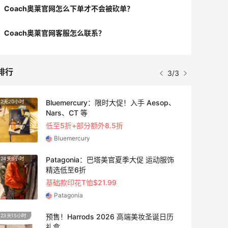
Coach奥莱官网怎么下单才不会被砍单？
Coach奥莱官网客服怎么联系？
排行
3/3
Bluemercury：限时大促！入手 Aesop、
2天20小时
4天2小
Nars、CT 等
低至5折+部分额外8.5折
Bluemercury
Patagonia：巴塔美官夏季大促 运动服饰
24天8小时
2天20
精选低至6折
基础款印花T恤$21.99
Patagonia
预售！Harrods 2026 高端美妆圣诞日历
23天15小时
3天8小
礼盒