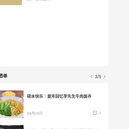
晒单
3/5
碳水快乐｜童年回忆李先生牛肉面🍜
3
08月06日