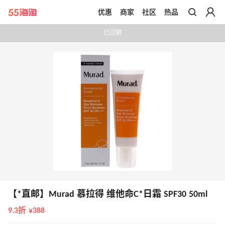
优惠
商家
社区
热品
带你去官网买正品
已过期
【*直邮】Murad 慕拉得 维他命C*日霜 SPF30 50ml
9.3折 ¥388