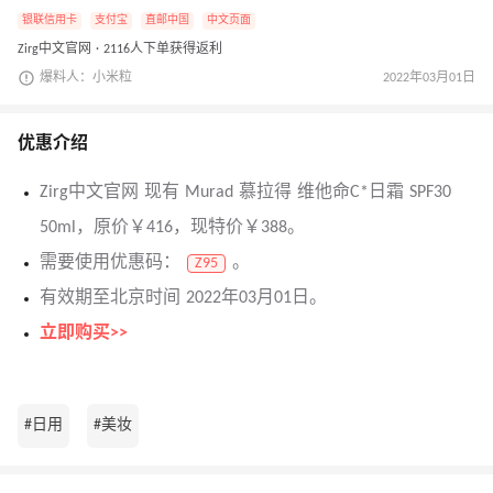
银联信用卡
支付宝
直邮中国
中文页面
Zirg中文官网 · 2116人下单获得返利
爆料人：小米粒
2022年03月01日
优惠介绍
Zirg中文官网 现有 Murad 慕拉得 维他命C*日霜 SPF30
50ml，原价￥416，现特价￥388。
需要使用优惠码：
。
Z95
有效期至北京时间 2022年03月01日。
立即购买>>
#日用
#美妆