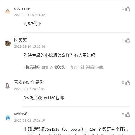
duolaamy
1
2022-02-11 07:41:32
可5.7代下
卿笑笑
1
2022-02-10 15:16:34
雅诗兰黛的小棕瓶怎么样？有人用过吗
快乐就好
回复 @
卿笑笑
：
真心不错 美版的棕瓶
喜欢的少年是你
0
2022-03-02 20:16:01
Dw粉底液1w1180包邮
yybl458
0
2022-03-02 17:28:19
出现货智妍75ml518（cell power）。15ml的智妍三个打包