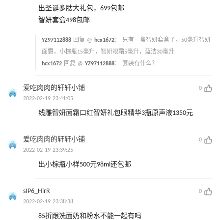
出圣诞多肽大礼包，699包邮
智妍套盒498包邮
YZ97112888
回复 @
hcx1672
：
只有一盒智妍套盒了，50毫升智妍
面霜，小棕瓶15毫升，智妍眼霜5毫升，蓝洁30毫升
hcx1672
回复 @
YZ97112888
：
套装有什么？
爱吃肉肉的轩轩小铺
0
2022-02-19 23:41:05
线雕智妍面霜口红智妍礼包眼精华3瓶原声液1350元
爱吃肉肉的轩轩小铺
0
2022-02-19 23:39:25
出小棕瓶小样500元98ml还包邮
sIP6_HirR
0
2022-02-19 23:38:38
85折跟洗面奶和粉水不能一起有吗