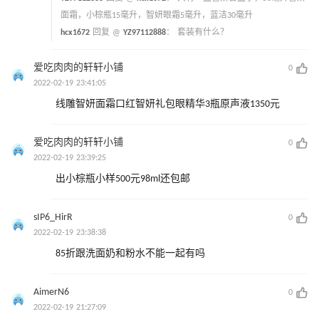
面霜，小棕瓶15毫升，智妍眼霜5毫升，蓝洁30毫升
hcx1672
回复 @
YZ97112888
：
套装有什么？
爱吃肉肉的轩轩小铺
0
2022-02-19 23:41:05
线雕智妍面霜口红智妍礼包眼精华3瓶原声液1350元
爱吃肉肉的轩轩小铺
0
2022-02-19 23:39:25
出小棕瓶小样500元98ml还包邮
sIP6_HirR
0
2022-02-19 23:38:38
85折跟洗面奶和粉水不能一起有吗
AimerN6
0
2022-02-19 21:27:09