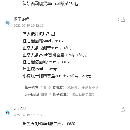
智妍面霜现货30mlcell版💰238包
帽子的鱼
0
2022-02-19 20:12:12
有大佬打包吗？出
红石榴面霜50ml，150元
正装无盒眼绷带15ml，180元
正装无盒youth智妍面霜30ml，185元
红石榴洁面乳125ml，110元
原生液75ml，135元
小棕瓶一拖四套盒30ml➕7ml*4，350元
帽子的鱼
回复 @
渡哦渡
：
私信噢，评论看不到
amyleelxt
回复 @
帽子的鱼
：
收红石榴洗面奶
xulu666
0
2022-02-19 19:51:30
出黑五的400ml原生液，💰620