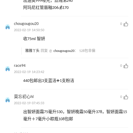
出迪奥999哑光，丝绒💰240
阿玛尼红管唇釉206💰170
chougougou20
0
2022-02-19 14:50:50
收75ml 智妍
雅雅丫头
回复 @
chougougou20
：
528包非偏
race94
0
2022-02-19 14:23:42
440包邮出3支蓝洁➕1支粉洁
莫忘初心hl
0
2022-02-19 07:45:33
出智妍面霜75毫升530，智妍晚霜50毫升378，智妍面霜15
毫升＋7毫升小粽瓶108包邮