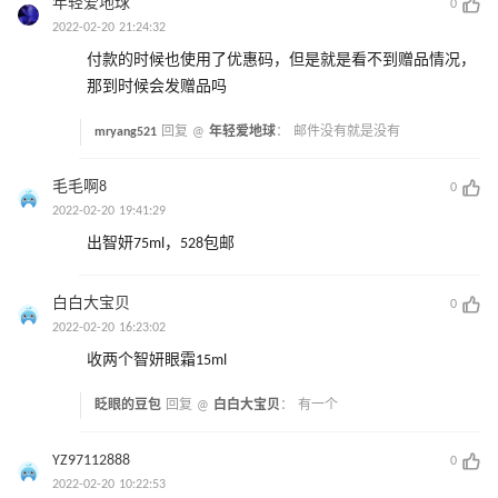
年轻爱地球
0
2022-02-20 21:24:32
付款的时候也使用了优惠码，但是就是看不到赠品情况，
那到时候会发赠品吗
mryang521
回复 @
年轻爱地球
：
邮件没有就是没有
毛毛啊8
0
2022-02-20 19:41:29
出智妍75ml，528包邮
白白大宝贝
0
2022-02-20 16:23:02
收两个智妍眼霜15ml
眨眼的豆包
回复 @
白白大宝贝
：
有一个
YZ97112888
0
2022-02-20 10:22:53