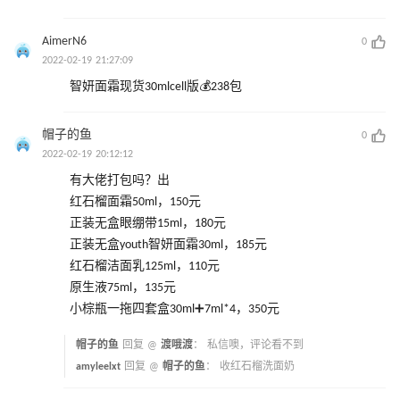
AimerN6
0
2022-02-19 21:27:09
智妍面霜现货30mlcell版💰238包
帽子的鱼
0
2022-02-19 20:12:12
有大佬打包吗？出
红石榴面霜50ml，150元
正装无盒眼绷带15ml，180元
正装无盒youth智妍面霜30ml，185元
红石榴洁面乳125ml，110元
原生液75ml，135元
小棕瓶一拖四套盒30ml➕7ml*4，350元
帽子的鱼
回复 @
渡哦渡
：
私信噢，评论看不到
amyleelxt
回复 @
帽子的鱼
：
收红石榴洗面奶