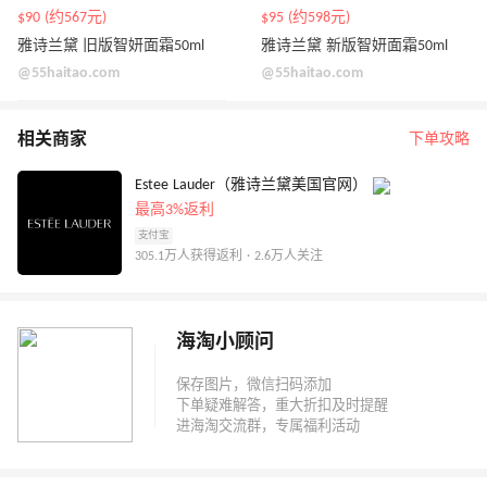
$90 (约567元)
$95 (约598元)
雅诗兰黛 旧版智妍面霜50ml
雅诗兰黛 新版智妍面霜50ml
@55haitao.com
@55haitao.com
相关商家
下单攻略
Estee Lauder（雅诗兰黛美国官网）
最高3%返利
支付宝
305.1万人获得返利 · 2.6万人关注
海淘小顾问