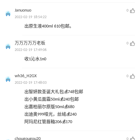
Januonuo
0
2022-02-19 18:54:22
出原生液400ml 610包邮。
万万万万万老板
0
2022-02-19 17:49:06
收1沁水1n0
wh36_H2GX
0
2022-02-19 17:48:03
出智妍款圣诞大礼包💰748包邮
出小黄瓜面霜50ml💰240包邮
出嘉柏丽尔原版50ml💰680
出迪奥999哑光，丝绒💰240
阿玛尼红管唇釉206💰170
chougougou20
0