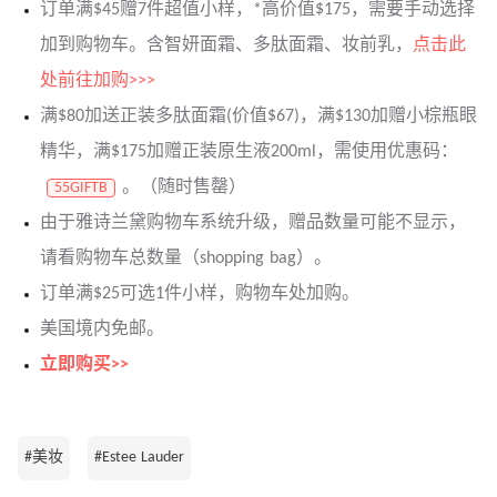
订单满$45赠7件超值小样，*高价值$175，需要手动选择
加到购物车。含智妍面霜、多肽面霜、妆前乳，
点击此
处前往加购>>>
满$80加送正装多肽面霜(价值$67)，满$130加赠小棕瓶眼
精华，满$175加赠正装原生液200ml，需使用优惠码：
。（随时售罄）
55GIFTB
由于雅诗兰黛购物车系统升级，赠品数量可能不显示，
请看购物车总数量（shopping bag）。
订单满$25可选1件小样，购物车处加购。
美国境内免邮。
立即购买>>
#美妆
#Estee Lauder