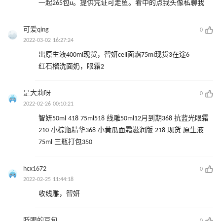
一起265包u。提供凭证可走鱼。看中的点我头像私聊我
可爱qing
0
2022-03-02 16:27:24
出原生液400ml现货，智妍cell面霜75ml现货3在途6
红石榴洗面奶，眼霜2
是大莉呀
0
2022-02-26 00:10:21
智妍50ml 418 75ml518 线雕50ml12月到期368 抗蓝光眼霜
210 小棕瓶精华368 小黄瓜面霜滋润版 218 现货 原生液
75ml 三瓶打包350
hcx1672
0
2022-02-25 11:44:18
收线雕，智妍
眨眼的豆包
0