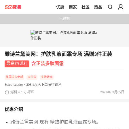
优惠
商家
社区
热品
带你去官网买正品
已过期
雅诗兰黛美网：护肤乳液面霜专场 满赠3件正装
最高3%返利
含正装多肽面霜
美国境内免邮
支付宝
支持转运
Estee Lauder · 305.1万人下单获得返利
爆料人：小米粒
2022年03月05日
优惠介绍
雅诗兰黛美网 现有 精致护肤乳液面霜专场。