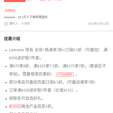
支持转运
Lancome · 16.1万人下单获得返利
爆料人：小米粒
2022年03月12日
优惠介绍
Lancome 现有 全场*高满享7折+订阅8.5折（可叠加） 满
$150送护肤7件套。
满$75享8折，满$125享7.5折，满$175享7折。(套装区不
参加)，需要使用优惠码：
。
S*EMORE
部分单品可叠加页面订阅8.5折。(可叠加满享7折)
订单满$150送护肤7件套（价值$115）。
结账处可自选好礼。
折扣区
精选产品低至5折。