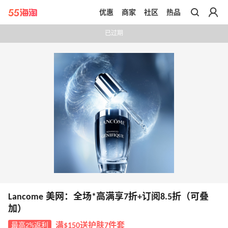
优惠
商家
社区
热品
带你去官网买正品
已过期
Lancome 美网：全场*高满享7折+订阅8.5折（可叠
加）
最高2%返利
满$150送护肤7件套