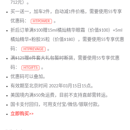
712元）。
买一送一，加车2件，自动减1件价格，需要使用55专享
优惠码：
。
HTPOWER
折后订单满$100赠15ml橘灿精华眼霜（价值$100）+5ml
橘灿精华+粉胶35粒（价值$180），需要使用55专享优惠
码：
。
HTPREVAGE
满$125赠6件套大礼包暂时断货
，需要使用55专享优惠
码：
。
HTGIFTS
优惠码可以叠加。
有效期至北京时间 2022年03月15日15点。
美国境内满$50免运费，目前不支持直邮需转运。
国卡支付回归，可用支付宝/微信/银联付款。
立即购买>>