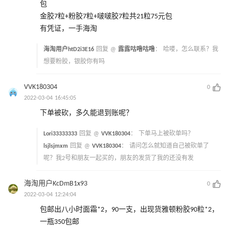
包
金胶7粒+粉胶7粒+啵啵胶7粒共21粒75元包
有凭证，一手海淘
海淘用户htD2i3E16
回复 @
露露咕噜咕噜
：
哈喽，怎么联系？我
想要粉胶，银胶你有吗
VVK180304
0
2022-03-04 16:45:05
下单被砍，多久能退到账呢？
Lori33333333
回复 @
VVK180304
：
下单马上被砍单吗？
lsjlsjmxm
回复 @
VVK180304
：
请问怎么就知道自己被砍单了
呢？我2号和朋友一起买的，朋友的发货了我的还没有发
海淘用户KcDmB1x93
0
2022-03-04 12:24:04
包邮出八小时面霜*2，90一支，出现货雅顿粉胶90粒*2，
一瓶350包邮