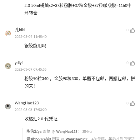
2.0 50ml橘灿x2+37粒粉胶+37粒金胶+37粒啵啵胶=1160中
环转仓
孔kiki
0
2022-03-09 11:45:40
银胶能用吗
ydlyf
0
2022-03-09 09:45:55
粉胶90粒340 ，金胶90粒330，单瓶不包邮，两瓶包邮，拼
的来！
WangHao123
0
2022-03-08 17:53:20
收橘灿2.0 代凭证
陈信宏ya
回复 @
WangHao123
：
384+u
滴18155397663
回复 @
WangHao123
：
460包邮，年后才到的现货