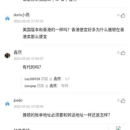
doris小燕
0
2022-03-02 17:47:35
美国版本和香港的一样吗？香港便宜好多为什么雅顿在香
港卖那么便宜
鑫然
0
2022-03-02 17:44:37
有代的吗？
Lay200916
回复 @
鑫然
：
5.7
Lesspop
回复 @
鑫然
：
有呀
joaijo
0
2022-03-02 17:28:56
雅顿的账单地址必须要和转运地址一样还是怎样？