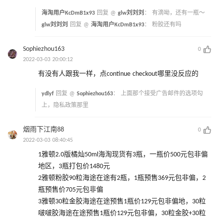
海淘用户KcDmB1x93
回复 @
glw刘刘刘
：
有滴呦，还有一瓶～
glw刘刘刘
回复 @
海淘用户KcDmB1x93
：
粉胶还有吗
Sophiezhou163
0
2022-03-03 20:00:12
有没有人跟我一样，点continue checkout哪里没反应的
ydlyf
回复 @
Sophiezhou163
：
上面那个接受广告邮件的选项勾
上，隐私政策那里
烟雨下江南88
0
2022-03-03 08:40:45
1雅顿2.0版橘灿50ml海淘现货有3瓶，一瓶价500元包非偏
地区，3瓶打包价1480元
2雅顿粉胶90粒海途在途有2瓶，1瓶预售369元包非偏，2
瓶预售价705元包非偏
3雅顿30粒金胶海途在途预售1瓶价129元包非偏地，30粒
啵啵胶海途在途预售1瓶价129元包非偏，30粒金胶+30粒