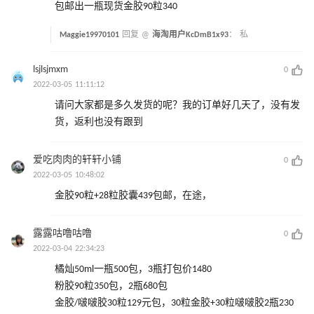
包邮出一瓶现货金胶90粒340
Maggie19970101
回复 @
海淘用户KcDmB1x93
：
私
lsjlsjmxm
0
2022-03-05 11:11:12
请问大家都是多久发货的呢？我的订单好几天了，没有发
货，返利也没有跟到
爱吃肉肉的轩轩小铺
0
2022-03-05 10:48:02
金胶90粒+28粒胶囊439包邮，在途，
露露咕噜咕噜
0
2022-03-04 22:34:23
橘灿50ml一瓶500包，3瓶打包价1480
粉胶90粒350包，2瓶680包
金胶/啵啵胶30粒129元包，30粒金胶+30粒啵啵胶2瓶230