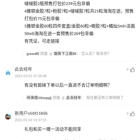
啵啵胶2瓶预售打包价239元包非偏
4雅顿金胶7粒+粉胶7粒+啵啵胶7粒共21粒海淘在途，预售
打包价75元包非偏
5雅顿金胶60粒四件套盒(金胶60粒+眼胶7粒+橘灿5ml+洁面
50ml)海淘在途一套预售价269包非偏
有凭证，可走链接
green88
回复 @
烟雨下江南88
：
怎么买？联系你？
此去经年
0
2022-03-03 07:36:48
有没有姐妹下单以后一直进不去订单明细啊？
闲渔搜chloeppjj
回复 @
此去经年
：
现在都没有订单明细了
新用户oS4X51B6b
0
2022-03-03 01:37:55
礼包和买一赠一活动不能同享