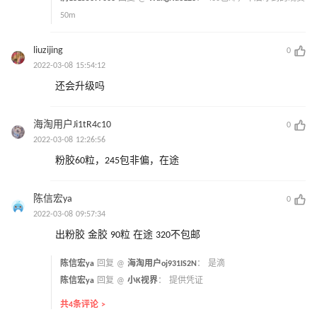
50m
liuzijing
0
2022-03-08 15:54:12
还会升级吗
海淘用户Ji1tR4c10
0
2022-03-08 12:26:56
粉胶60粒，245包非偏，在途
陈信宏ya
0
2022-03-08 09:57:34
出粉胶 金胶 90粒 在途 320不包邮
陈信宏ya
回复 @
海淘用户oj931IS2N
：
是滴
陈信宏ya
回复 @
小K视界
：
提供凭证
共4条评论 >