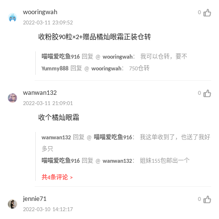
wooringwah
0
2022-03-11 23:09:52
收粉胶90粒×2+赠品橘灿眼霜正装仓转
喵喵爱吃鱼916
回复 @
wooringwah
：
我可以仓转，要不
Yummy888
回复 @
wooringwah
：
750仓转
wanwan132
0
2022-03-11 21:09:01
收个橘灿眼霜
wanwan132
回复 @
喵喵爱吃鱼916
：
我这单收到了，也送了我好
多只
喵喵爱吃鱼916
回复 @
wanwan132
：
姐妹155包邮出一个
共4条评论 >
jennie71
0
2022-03-10 14:12:17