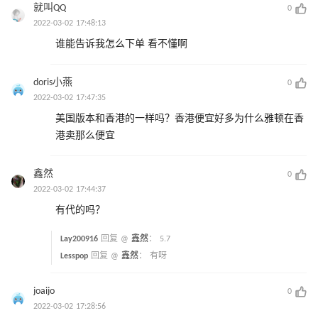
就叫QQ
0
2022-03-02 17:48:13
谁能告诉我怎么下单 看不懂啊
doris小燕
0
2022-03-02 17:47:35
美国版本和香港的一样吗？香港便宜好多为什么雅顿在香
港卖那么便宜
鑫然
0
2022-03-02 17:44:37
有代的吗？
Lay200916
回复 @
鑫然
：
5.7
Lesspop
回复 @
鑫然
：
有呀
joaijo
0
2022-03-02 17:28:56