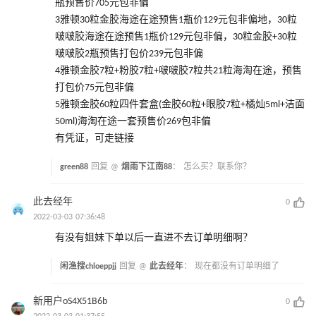
瓶预售价705元包非偏
3雅顿30粒金胶海途在途预售1瓶价129元包非偏地，30粒
啵啵胶海途在途预售1瓶价129元包非偏，30粒金胶+30粒
啵啵胶2瓶预售打包价239元包非偏
4雅顿金胶7粒+粉胶7粒+啵啵胶7粒共21粒海淘在途，预售
打包价75元包非偏
5雅顿金胶60粒四件套盒(金胶60粒+眼胶7粒+橘灿5ml+洁面
50ml)海淘在途一套预售价269包非偏
有凭证，可走链接
green88
回复 @
烟雨下江南88
：
怎么买？联系你？
此去经年
0
2022-03-03 07:36:48
有没有姐妹下单以后一直进不去订单明细啊？
闲渔搜chloeppjj
回复 @
此去经年
：
现在都没有订单明细了
新用户oS4X51B6b
0