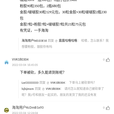
橘灿50ml一瓶500包，3瓶打包价1480
粉胶90粒350包，2瓶680包
金胶/啵啵胶30粒129元包，30粒金胶+30粒啵啵胶2瓶230
包
金胶7粒+粉胶7粒+啵啵胶7粒共21粒75元包
有凭证，一手海淘
海淘用户htD2i3E16
回复 @
露露咕噜咕噜
：
哈喽，怎么联系？我
想要粉胶，银胶你有吗
VVK180304
0
2022-03-04 16:45:05
下单被砍，多久能退到账呢？
Lori33333333
回复 @
VVK180304
：
下单马上被砍单吗？
lsjlsjmxm
回复 @
VVK180304
：
请问怎么就知道自己被砍单了
呢？我2号和朋友一起买的，朋友的发货了我的还没有发
海淘用户KcDmB1x93
0
2022-03-04 12:24:04