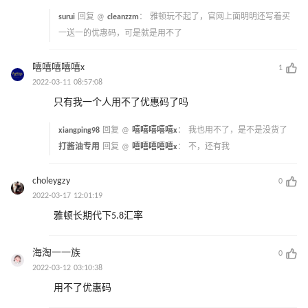
surui
回复 @
cleanzzm
：
雅顿玩不起了，官网上面明明还写着买
一送一的优惠码，可是就是用不了
嘻嘻嘻嘻嘻x
1
2022-03-11 08:57:08
只有我一个人用不了优惠码了吗
xiangping98
回复 @
嘻嘻嘻嘻嘻x
：
我也用不了，是不是没货了
打酱油专用
回复 @
嘻嘻嘻嘻嘻x
：
不，还有我
choleygzy
0
2022-03-17 12:01:19
雅顿长期代下5.8汇率
海淘一一族
0
2022-03-12 03:10:38
用不了优惠码