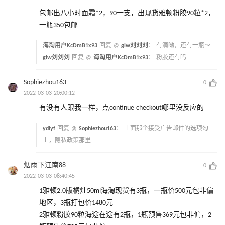
包邮出八小时面霜*2，90一支，出现货雅顿粉胶90粒*2，
一瓶350包邮
海淘用户KcDmB1x93
回复 @
glw刘刘刘
：
有滴呦，还有一瓶～
glw刘刘刘
回复 @
海淘用户KcDmB1x93
：
粉胶还有吗
Sophiezhou163
0
2022-03-03 20:00:12
有没有人跟我一样，点continue checkout哪里没反应的
ydlyf
回复 @
Sophiezhou163
：
上面那个接受广告邮件的选项勾
上，隐私政策那里
烟雨下江南88
0
2022-03-03 08:40:45
1雅顿2.0版橘灿50ml海淘现货有3瓶，一瓶价500元包非偏
地区，3瓶打包价1480元
2雅顿粉胶90粒海途在途有2瓶，1瓶预售369元包非偏，2