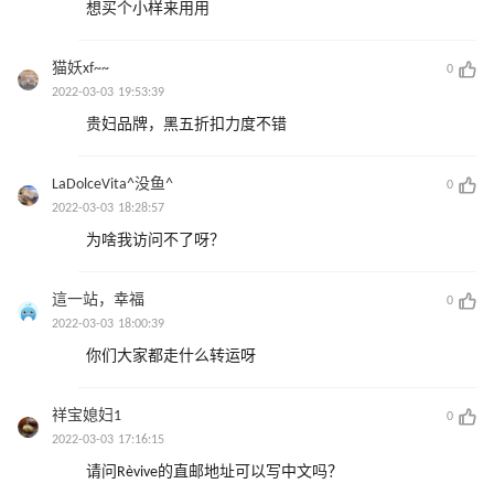
想买个小样来用用
猫妖xf~~
0
2022-03-03 19:53:39
贵妇品牌，黑五折扣力度不错
LaDolceVita^没鱼^
0
2022-03-03 18:28:57
为啥我访问不了呀？
這一站，幸福
0
2022-03-03 18:00:39
你们大家都走什么转运呀
祥宝媳妇1
0
2022-03-03 17:16:15
请问Rèvive的直邮地址可以写中文吗？