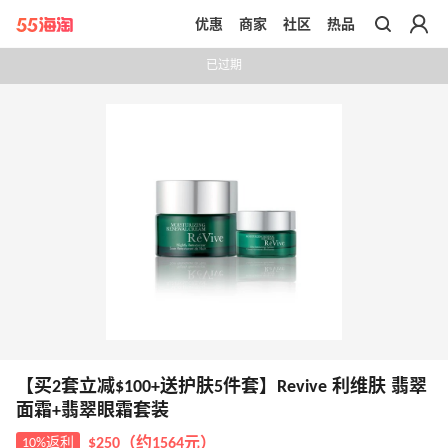
优惠
商家
社区
热品
带你去官网买正品
已过期
【买2套立减$100+送护肤5件套】Revive 利维肤 翡翠
面霜+翡翠眼霜套装
10%返利
$250（约1564元）