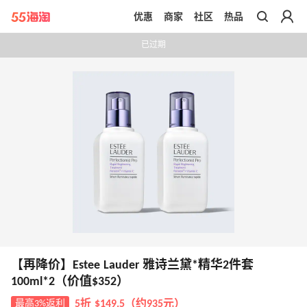
优惠
商家
社区
热品
带你去官网买正品
已过期
【再降价】Estee Lauder 雅诗兰黛*精华2件套
100ml*2（价值$352）
最高3%返利
5折 $149.5（约935元）