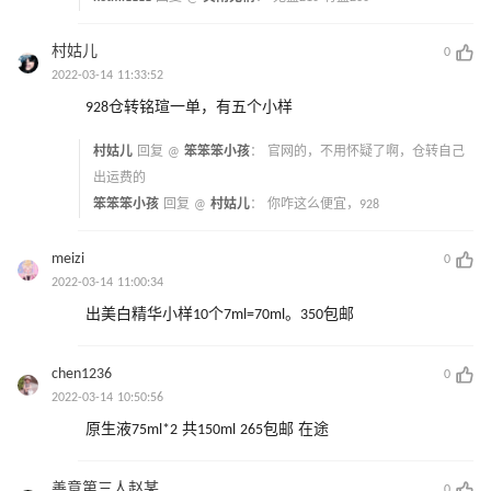
村姑儿
0
2022-03-14 11:33:52
928仓转铭瑄一单，有五个小样
村姑儿
回复 @
笨笨笨小孩
：
官网的，不用怀疑了啊，仓转自己
出运费的
笨笨笨小孩
回复 @
村姑儿
：
你咋这么便宜，928
meizi
0
2022-03-14 11:00:34
出美白精华小样10个7ml=70ml。350包邮
chen1236
0
2022-03-14 10:50:56
原生液75ml*2 共150ml 265包邮 在途
善意第三人赵某
0