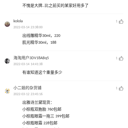
不愧是大牌..比之前买的某家好用多了
kolola
1
2022-03-14 23:38:00
出线雕精华30ml，220
肌光精华30ml，188
海淘用户3DV18ABq5
1
2022-03-14 14:41:38
有谁知道这个重量多少
小二姐的杂货铺
1
2022-03-12 23:45:16
出雅诗兰黛现货：
小棕瓶双胞胎 760包邮
小棕瓶眼霜一拖三 399包邮
小棕瓶眼霜 228包邮