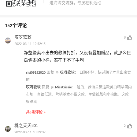
152个评论
哎呀软软
8
2022-03-11 12:52:15
净整些卖不出去的款搞打折，又没有叠加赠品，就那么仨
瓜俩枣的小样，实在下不了手啊
sisi09152020
回复 @
哎呀软软
：
日期不好，快过期了才拿出来卖
的
哎呀软软
回复 @
MissCrissie
：
是的，雅诗兰黛这款美白精华国内
市场一直很低迷，营销基本不做这款，主做线雕和小棕瓶，这款
很难卖
共5条评论 >
桃之夭夭801
2
2022-03-11 10:39:37