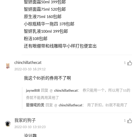
智妍面霜50ml 399包邮
智妍面霜75ml 520包邮
原生液75ml 160包邮
小棕瓶精华一拖四 378包邮
智妍乳液100ml 399包邮
粉洁108包邮
还有眼绷带和线雕精华小样打包便宜出
chinchillathecat
1
2022-03-10 16:29:12
我这个85折的券用不了啊
jayne808
回复 @
chinchillathecat
：
券只能用一个，所以用了55的
券就不能再用其他了
罂僳埖的羙
回复 @
chinchillathecat
：
用了折扣，85就不能用了
我家的狗子
1
2022-03-10 13:10:23
没兴趣