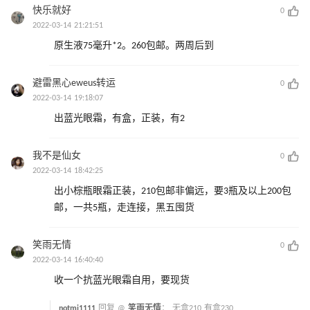
快乐就好
0
2022-03-14 21:21:51
原生液75毫升*2。260包邮。两周后到
避雷黑心eweus转运
0
2022-03-14 19:18:07
出蓝光眼霜，有盒，正装，有2
我不是仙女
0
2022-03-14 18:42:25
出小棕瓶眼霜正装，210包邮非偏远，要3瓶及以上200包
邮，一共5瓶，走连接，黑五囤货
笑雨无情
0
2022-03-14 16:40:40
收一个抗蓝光眼霜自用，要现货
notmi1111
回复 @
笑雨无情
：
无盒210 有盒230