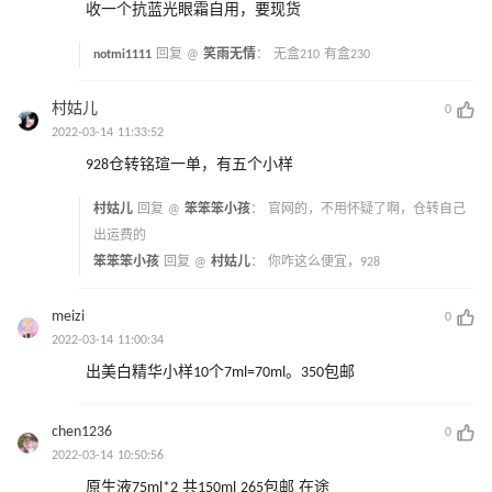
收一个抗蓝光眼霜自用，要现货
notmi1111
回复 @
笑雨无情
：
无盒210 有盒230
村姑儿
0
2022-03-14 11:33:52
928仓转铭瑄一单，有五个小样
村姑儿
回复 @
笨笨笨小孩
：
官网的，不用怀疑了啊，仓转自己
出运费的
笨笨笨小孩
回复 @
村姑儿
：
你咋这么便宜，928
meizi
0
2022-03-14 11:00:34
出美白精华小样10个7ml=70ml。350包邮
chen1236
0
2022-03-14 10:50:56
原生液75ml*2 共150ml 265包邮 在途