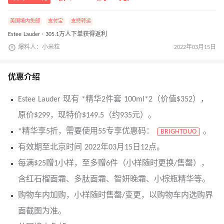
美国境内免邮
支付宝
支持转运
Estee Lauder · 305.1万人下单获得返利
爆料人：小米粒
2022年03月15日
优惠介绍
Estee Lauder 现有 *精华2件套 100ml*2（价值$352），
原价$299，现特价$149.5（约935元）。
*精华享5折，需要使用55专享优惠码：
。
BRIGHTDUO
有效期至北京时间 2022年03月15日12点。
每满$25赠1小样，至多赠6件（小样随时更换/售罄），
含红石榴面霜、多肽面霜、智妍晚霜、小棕瓶精华等。
购物车内加购，小样随时售罄/变更，以购物车内选购界
面截图为准。