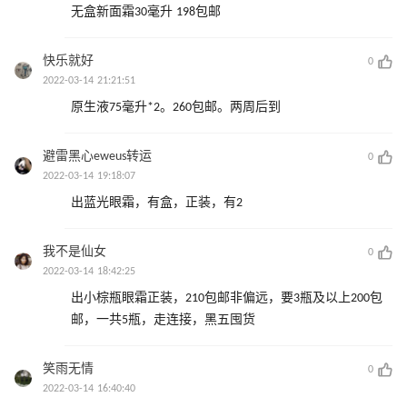
无盒新面霜30毫升 198包邮
快乐就好
0
2022-03-14 21:21:51
原生液75毫升*2。260包邮。两周后到
避雷黑心eweus转运
0
2022-03-14 19:18:07
出蓝光眼霜，有盒，正装，有2
我不是仙女
0
2022-03-14 18:42:25
出小棕瓶眼霜正装，210包邮非偏远，要3瓶及以上200包
邮，一共5瓶，走连接，黑五囤货
笑雨无情
0
2022-03-14 16:40:40