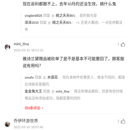
现在返利都跟不上，去年10月的还没生效，搞什么鬼
yingbin0826
回复 @
桃之夭夭801
：
是的我也是
泽泽2010
回复 @
桃之夭夭801
：
+1 还是大集团，一点信用都没
有
mini_tina
2
2022-03-10 18:51:32
雅诗兰黛赠品被砍单了是不是基本不可能要回了，跟客服
说有用吗？
zmufo
回复 @
木莲花
：
现在发邮件给雅家人，根本不回的。都是
在线联系客服的.
金金角大王
回复 @
mini_tina
：
我没有赠品被砍，但是有些时候
赠品没有添加成功，我都是要的回的
共8条评论 >
乔伊环游世界
2
2022-03-10 16:07:40