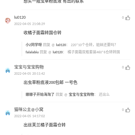
想买一瓶虫草粉底液 有出的联系
lu0120
0
2022-04-05 21:06:29
收橘子面霜转国仓转
小Z同学呀
回复 @
lu0120
：
220*10个仓转，姐妹还要吗？
falalabiu
回复 @
lu0120
：
橘子面霜双瓶套装460*6仓转转国
宝宝与宝宝购物
0
2022-04-05 20:11:42
出虫草粉底液200包邮 一号色
娜娜子开始海淘了
回复 @
宝宝与宝宝购物
：
还出么
猫咪公主@小窝
0
2022-04-05 14:17:02
出丝芙兰橘子面霜仓转