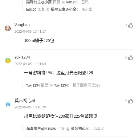
猫咪公主@小窝
回复 @
lu0120
：
已私
lu0120
回复 @
猫咪公主@小窝
：
多少出
Vaughan
0
2022-04-05 13:41:17
100ml橘子525包
Yuki1234
0
2022-04-05 11:01:04
一号密粉饼190，脱盘月光石眼影128
Yuki1234
回复 @
Yuki1234
：
橘子面霜现货290
莫忘初心hl
0
2022-04-05 10:10:39
出芭比波朗卸妆油200毫升225包邮现货
海淘用户oj931IS2N
回复 @
莫忘初心hl
：
怎么买