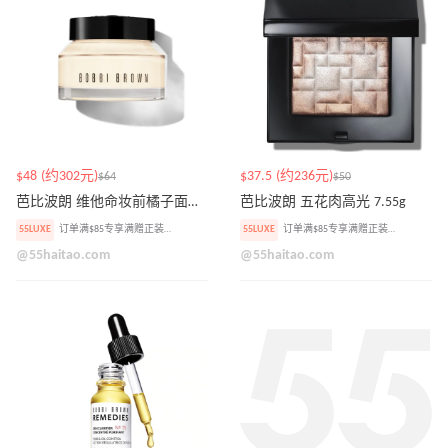
$48 (约302元)
$37.5 (约236元)
$64
$50
芭比波朗 维他命妆前橘子面霜 50m
芭比波朗 五花肉高光 7.55g
55LUXE
订单满$85专享满赠正装眼影盘
55LUXE
订单满$85专享满赠正装眼影盘
@55haitao.com
@55haitao.com