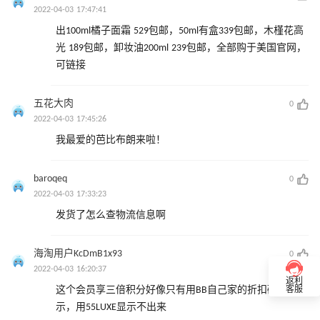
2022-04-03 17:47:41
出100ml橘子面霜 529包邮，50ml有盒339包邮，木槿花高
光 189包邮，卸妆油200ml 239包邮，全部购于美国官网，
可链接
五花大肉
0
2022-04-03 17:45:26
我最爱的芭比布朗来啦！
baroqeq
0
2022-04-03 17:33:23
发货了怎么查物流信息啊
海淘用户KcDmB1x93
0
2022-04-03 16:20:37
返利
这个会员享三倍积分好像只有用BB自己家的折扣码才会显
客服
示，用55LUXE显示不出来