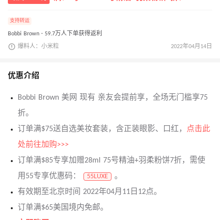
支持转运
Bobbi Brown · 59.7万人下单获得返利
爆料人：小米粒
2022年04月14日
优惠介绍
Bobbi Brown 美网 现有 亲友会提前享，全场无门槛享75
折。
订单满$75送自选美妆套装，含正装眼影、口红，
点击此
处前往加购>>>
订单满$85专享加赠28ml 75号精油+羽柔粉饼7折，需使
用55专享优惠码：
。
55LUXE
有效期至北京时间 2022年04月11日12点。
订单满$65美国境内免邮。