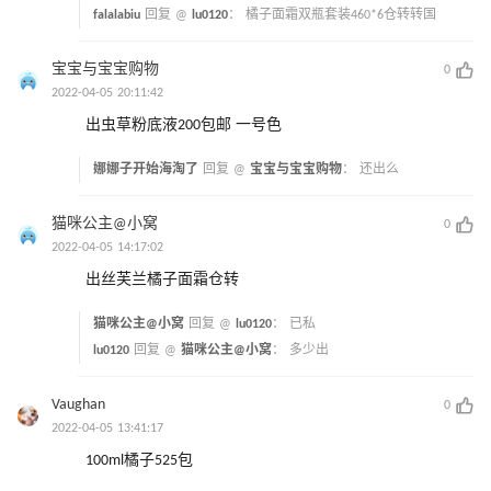
falalabiu
回复 @
lu0120
：
橘子面霜双瓶套装460*6仓转转国
宝宝与宝宝购物
0
2022-04-05 20:11:42
出虫草粉底液200包邮 一号色
娜娜子开始海淘了
回复 @
宝宝与宝宝购物
：
还出么
猫咪公主@小窝
0
2022-04-05 14:17:02
出丝芙兰橘子面霜仓转
猫咪公主@小窝
回复 @
lu0120
：
已私
lu0120
回复 @
猫咪公主@小窝
：
多少出
Vaughan
0
2022-04-05 13:41:17
100ml橘子525包