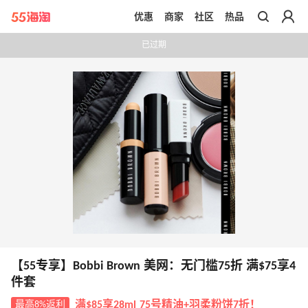
优惠
商家
社区
热品
带你去官网买正品
已过期
【55专享】Bobbi Brown 美网：无门槛75折 满$75享4
件套
最高8%返利
满$85享28ml 75号精油+羽柔粉饼7折！