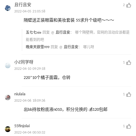
且行且安
2
2022-04-05 21:05:58
隔壁送正装眼霜和美妆套装 55求升个级吧～～～
五七七nie
回复 @
且行且安
：
哪个隔壁啊，官网的活动应该都是
能看到的吧
晚来天欲雪999
回复 @
且行且安
：
哪儿呀
小Z同学呀
1
2022-04-10 09:29:18
220*10个橘子面霜，仓转
niulala
1
2022-04-06 18:09:36
出bb持妆粉底液n010，积分兑换的 💰120包邮
55finjolai
1
2022-04-04 00:50:32