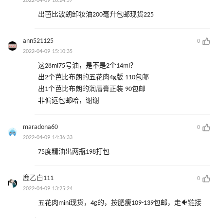
2022-04-09 16:24:57
出芭比波朗卸妆油200毫升包邮现货225
ann521125
0
2022-04-09 15:10:35
这28ml75号油，是不是2个14ml？
出2个芭比布朗的五花肉4g版 110包邮
出1个芭比布朗的润唇膏正装 90包邮
非偏远包邮哈，谢谢
maradona60
0
2022-04-09 14:36:33
75度精油出两瓶198打包
鹿乙白111
0
2022-04-09 13:25:24
五花肉mini现货，4g的，按肥瘦109-139包邮，走🐠链接