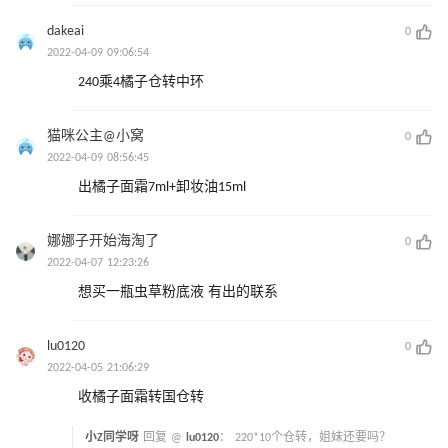
dakeai
0
2022-04-09 09:06:54
240乘4橘子仓转中环
猫咪公主@小窝
0
2022-04-09 08:56:45
出橘子面霜7ml+卸妆油15ml
娜娜子开始海淘了
0
2022-04-07 12:23:26
想买一瓶虫草粉底液 有出的联系
lu0120
0
2022-04-05 21:06:29
收橘子面霜转国仓转
小Z同学呀
回复 @
lu0120
：
220*10个仓转，姐妹还要吗？