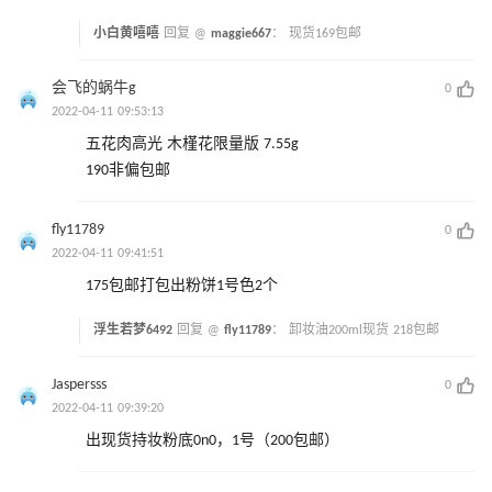
小白黄嘻嘻
回复 @
maggie667
：
现货169包邮
会飞的蜗牛g
0
2022-04-11 09:53:13
五花肉高光 木槿花限量版 7.55g
190非偏包邮
fly11789
0
2022-04-11 09:41:51
175包邮打包出粉饼1号色2个
浮生若梦6492
回复 @
fly11789
：
卸妆油200ml现货 218包邮
Jaspersss
0
2022-04-11 09:39:20
出现货持妆粉底0n0，1号（200包邮）