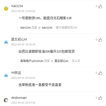
Yuki1234
0
2022-04-05 11:01:04
一号密粉饼190，脱盘月光石眼影128
Yuki1234
回复 @
Yuki1234
：
橘子面霜现货290
莫忘初心hl
0
2022-04-05 10:10:39
出芭比波朗卸妆油200毫升225包邮现货
海淘用户oj931IS2N
回复 @
莫忘初心hl
：
怎么买
99转运
0
2022-04-05 09:53:01
虫草粉底液一直都受干皮喜爱
vkojiayougo
0
2022-04-03 22:57:34