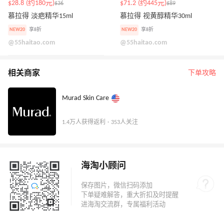
$28.8 (约180元)
$71.2 (约445元)
$36
$89
慕拉得 淡疤精华15ml
慕拉得 视黄醇精华30ml
NEW20
享8折
NEW20
享8折
@55haitao.com
@55haitao.com
相关商家
下单攻略
Murad Skin Care
1.4万人获得返利 · 353人关注
海淘小顾问