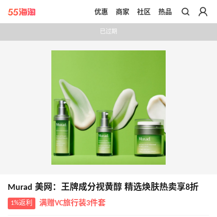
优惠
商家
社区
热品
带你去官网买正品
已过期
Murad 美网：王牌成分视黄醇 精选焕肤热卖享8折
1%返利
满赠VC旅行装3件套