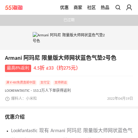
优惠
商家
社区
热品
带你去官网买正品
已过期
Armani 阿玛尼 限量版大师网状蓝色气垫2号色
最高8%返利
4.5折 £33（约275元）
满￥480免费直邮中国
支付宝
支持转运
LOOKFANTASTIC · 153.2万人下单获得返利
爆料人：小米粒
2022年04月19日
优惠介绍
Lookfantastic 现有 Armani 阿玛尼 限量版大师网状蓝色气