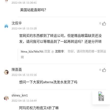
2022-04-16 11:36:41
美国站能直邮吗？
沈叙辛
0
2022-04-16 11:15:28
官网买的东西都到了转运公司，但是赠品眼霜缺货还没
发，请问我可以等赠品到了一起再转运吗？还是分开转
htma_b2a7b0a701
回复 @
沈叙辛
：
你好，请问你用的哪一家转运
啊
陳嘉義
0
2022-04-16 11:15:16
想问一下大家的alterna洗发水发货了吗
shiney_km1
0
返利
客服
2022-04-16 11:14:49
阿玛尼权力粉底又6折了嘛