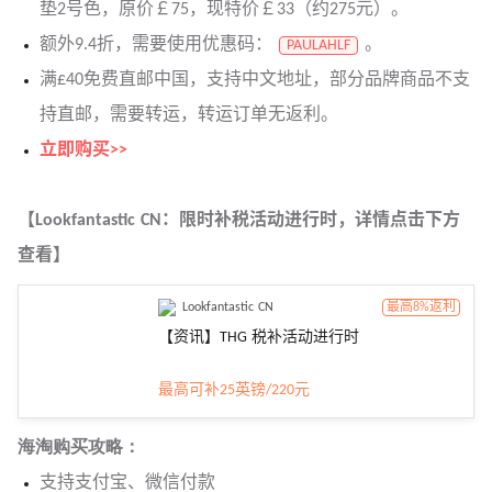
垫2号色，原价￡75，现特价￡33（约275元）。
额外9.4折，需要使用优惠码：
。
PAULAHLF
满£40免费直邮中国，支持中文地址，部分品牌商品不支
持直邮，需要转运，转运订单无返利。
立即购买>>
【Lookfantastic CN：限时补税活动进行时，详情点击下方
查看】
Lookfantastic CN
最高8%返利
【资讯】THG 税补活动进行时
最高可补25英镑/220元
海淘购买攻略：
支持支付宝、微信付款