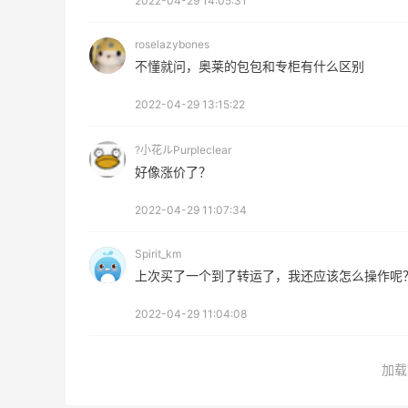
2022-04-29 14:05:31
无门槛7.5折
iHerb
roselazybones
不懂就问，奥莱的包包和专柜有什么区别
Macy's：美妆精选10日闪促 低至5折+免
9天18小时
邮
2022-04-29 13:15:22
关注兰蔻、雅诗兰黛等 每日更新
Macy's
?小花ルPurpleclear
好像涨价了？
2022-04-29 11:07:34
Spirit_km
Mac Duggal
上次买了一个到了转运了，我还应该怎么操作呢
最高2%返利
2022-04-29 11:04:08
6028人成功下单
Biōkreativ
加载
30%返利
54人获得返利