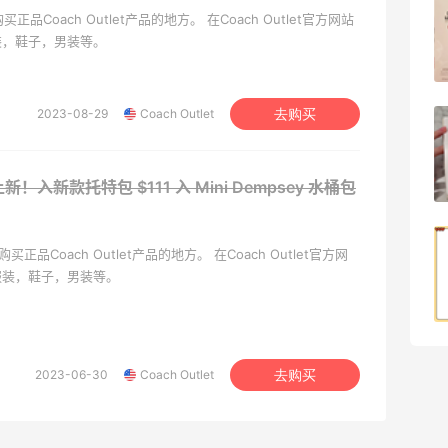
再来我的面膜羊毛分享～又薅到了10片面
购买正品Coach Outlet产品的地方。 在Coach Outlet官方网站
膜+2片眼膜
装，鞋子，男装等。
1
08月07日
2023-08-29
Coach Outlet
去购买
京东薅面膜太爽啦～每天都可以收货面膜
：6月上新！入新款托特包
$111 入 Mini Dempsey 水桶包
1
08月07日
Origins悦木之源美网海淘攻略，Origins
线购买正品Coach Outlet产品的地方。 在Coach Outlet官方网
海淘教程
服装，鞋子，男装等。
1
08月07日
2023-06-30
Coach Outlet
去购买