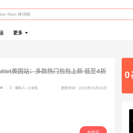
运
更多
 Outlet美国站：多款热门包包上新
低至4折
et
|
爆料人: 小米粒
更新时间：2022年05月05日
去购买