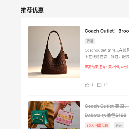
Eileen Fisher
最高2%返利
5136人获得返利
Coach Outlet：Br
转运
Matte Collection
Coachoutlet 是可以在线
最高3%返利
上在线购物袋，钱包，服
510人获得返利
距离结束还有 9天2小时42分
1
10
又去皮爷喝下午茶了，香蕉布朗尼超好吃
呀
Coach Outlet 
4
1
08月07日
Dakota 水桶包$198
30天内最低价
转运