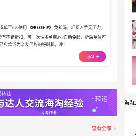
4
浪里一条鱼
Coach Outlet美国官网海淘教程，2026
单至$50使用
《FREESHIP》
免邮码，轻松入手无压力。
最新Coach奥莱海淘攻略
e等系列常有不错折扣，可一次性凑单至$99自动免邮，折后单价可
5
我爱写攻略
经典款或为亲友代购的好时机，冲！
问AI →
2024黑五海淘大促Coach奥莱官网折扣
预测！Coach outlet海淘攻略
3
浪里一条鱼
海淘
查看全部