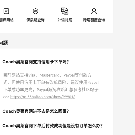
翻译网站
保质期查询
外语对照
跨境额度查询
问题
Coach奥莱官网支持信用卡下单吗？
目前网站支持Visa、Mastercard、Paypal等付款方
式，但使用信用卡下单有砍单风险，建议使用Paypal
下单成功率更高，Paypal海淘攻略汇总参考社区帖子
>>>
https://m.55haitao.com/show/99901/
Coach奥莱官网进不去是怎么回事？
Coach奥莱官网下单后付款成功但是没有订单怎么办？