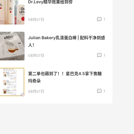
Dr.Levy精华效果给到夯
1
08月07日
Julian Bakery乳清蛋白棒 | 配料干净到感
人！
1
08月07日
第二单也薅到了！！星巴克4.5拿下焦糖
玛奇朵
1
08月07日