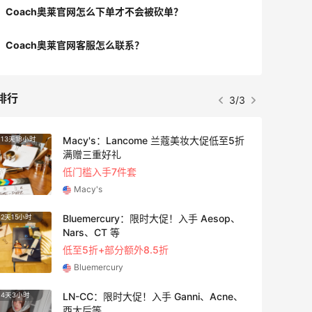
Coach奥莱官网怎么下单才不会被砍单？
Coach奥莱官网客服怎么联系？
排行
3/3
Macy's：Lancome 兰蔻美妆大促低至5折
13天18小时
3天21
满赠三重好礼
低门槛入手7件套
Macy's
Bluemercury：限时大促！入手 Aesop、
2天15小时
2天15
Nars、CT 等
低至5折+部分额外8.5折
Bluemercury
LN-CC：限时大促！入手 Ganni、Acne、
4天3小时
3天3小
西太后等