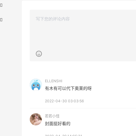
折
【55专享】Bobbi Brown 美网：美妆礼
3天21小时
遇！满$150立省$50
满赠正装橘子眼霜+精华唇蜜等好礼
ELLENSHI
Bobbi Brown
有木有可以代下奥莱的呀
Bloomingdales：时尚热卖！入手珑骧、
2天15小时
Tory Burch、拉夫劳伦等
2022-04-30 03:03:56
每满$100返$25礼卡
若若小怪
Bloomingdales
封面挺好看的
、
iHerb ：88全球好物节！选购日常保健、
3天3小时
健身补剂、护肤洗护等