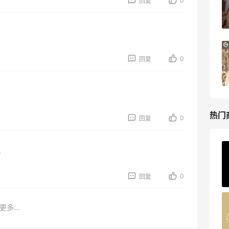
0
回复
满$200享8.5折优惠+部分送好礼
Bloomingdales
Mytheresa：折扣区时尚上新热卖 关注
10天9小时
TOTEME、ZIMMERMAN 等
0
回复
享额外9折
Mytheresa
热门
0
回复
ERGO Baby
？
4%返利
0
回复
62人获得返利
Belly Bandit
更多...
4%返利
42人获得返利