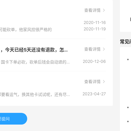
查看详情
2020-11-16
2020-11-19
都可能砍单，他家风控很严格的
常见
查看详情
买蔻驰奥莱款没有下单成功，但是扣款了，今天已经5天还没有退款，怎么办呀，姐妹们
2020-12-06
不用担心，coach奥莱官网不支持国内信用卡，国卡下单必砍，砍单后钱会自动退的，你只需要留意你的信用卡未出账单里有没有就可以了。账单日的账单发出来，就不会有这一笔消费
查看详情
2023-04-27
Coach奥莱官网国卡有一定砍单几率，有时候都要看运气，换其他卡试试呢，还有尽量选择小众点的转运地址。
要提问