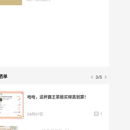
晒单
3/5
哈哈，这杯霸王茶姬买得真划算！
1
08月07日