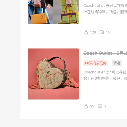
山缓缓火锅，锅底够味，牛肉实在
Coachoutlet 是可以在线
上在线购物袋，钱包，服
3
1
08月07日
128
15
可莎蜜儿的恰巴塔，味道有点怪怪的
Coach Outlet
4
1
08月07日
60天内最低价
转运
羊毛薅的实在有点多～积攒的最后一篇羊
Coachoutlet 是*可以在
毛贴啦
站上在线购物袋，钱包，
3
1
08月07日
95
9