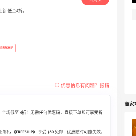
包包上新 低至4折。
FREESHIP
商家
，全场低至
4折
！无需任何优惠码，直接下单即可享受折
Coach奥莱美网2025黑五海淘大促打几
用免邮码
《FREESHIP》
享受
$50
免邮 | 优惠随时可能失效，
折？Coach Outlet黑五海淘经验