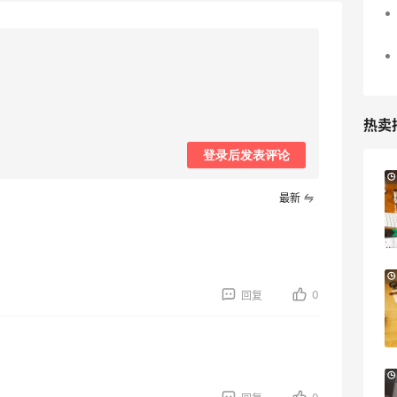
热卖
登录后发表评论
Columbia Sportswear：夏季大促！哥伦
5天15小时
比亚运动热卖
最新
低至6折
Columbia Sportswear
【55专享】Base Blu：时尚上新热卖 关注
3天3小时
PRADA、LOEWE、加拿大鹅等
0
回复
享9折优惠
Base Blu
Bloomingdales：美妆大促！入手 Dior、
2天15小时
Prada、TF 等