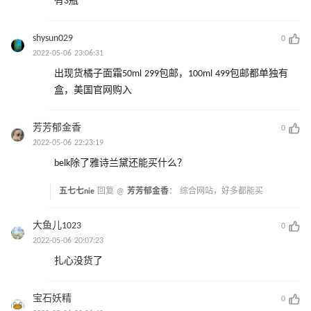
有3瓶
shysun029
0
2022-05-06 23:06:31
出现货橘子面霜50ml 299包邮，100ml 499包邮都单独有
盒，美国官网购入
芳芳郁金香
0
2022-05-06 22:23:19
belk除了雅诗兰黛还能买什么？
五七七nie
回复 @
芳芳郁金香
：
综合网站，好多都能买
大鱼儿1023
0
2022-05-06 20:07:23
扎心没货了
宝石妖精
0