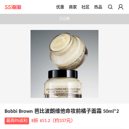
优惠
商家
社区
热品
带你去官网买正品
已过期
Bobbi Brown 芭比波朗维他命妆前橘子面霜 50ml*2
最高8%返利
8折 $51.2（约337元）