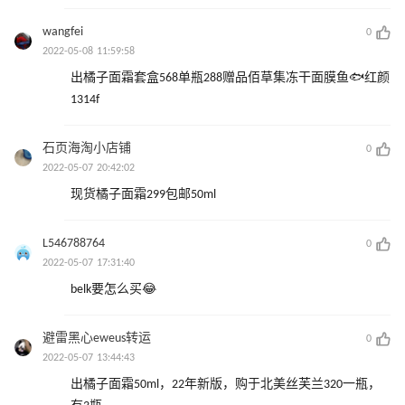
wangfei
0
2022-05-08 11:59:58
出橘子面霜套盒568单瓶288赠品佰草集冻干面膜鱼🐟红颜
1314f
石页海淘小店铺
0
2022-05-07 20:42:02
现货橘子面霜299包邮50ml
L546788764
0
2022-05-07 17:31:40
belk要怎么买😂
避雷黑心eweus转运
0
2022-05-07 13:44:43
出橘子面霜50ml，22年新版，购于北美丝芙兰320一瓶，