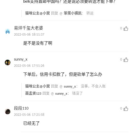
belk支持直邮中国吗？还是说必须要转运才能下单？
猫咪公主@小窝
回复 @
笨蛋小骚凯
：
转运
易烊千玺大老婆
0
2022-05-06 18:11:37
是不是没有了啊
sunny_x
0
2022-05-06 17:51:26
下单后，信用卡扣款了，但是砍单了怎么办
猫咪公主@小窝
回复 @
sunny_x
：
没事，不会入账
聂孟贤123
回复 @
sunny_x
：
钱没了
段段110
0
2022-05-06 17:21:58
已经无了