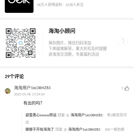
26万人获得返利 · 3238人关注
海淘小顾问
29个评论
海淘用户1xLOBHZ83
1
2022-05-06 17:24:24
有出的吗？
避雷黑心eweus转运
回复 @
海淘用户1xLOBHZ83
：
有3瓶现货可
出
娜娜子开始海淘了
回复 @
海淘用户1xLOBHZ83
：
300一瓶包邮