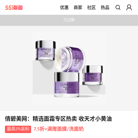
优惠
商家
社区
热品
带你去官网买正品
已过期
倩碧美网：精选面霜专区热卖 收天才小黄油
最高2%返利
7.5折+满赠面膜/洗面奶