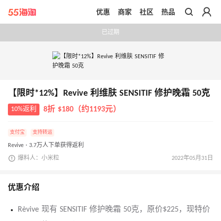
优惠
商家
社区
热品
带你去官网买正品
已过期
【限时*12%】Revive 利维肤 SENSITIF 修护晚霜 50克
10%返利
8折 $180（约1193元）
支付宝
支持转运
Revive · 3.7万人下单获得返利
爆料人：小米粒
2022年05月31日
优惠介绍
Rèvive 现有 SENSITIF 修护晚霜 50克，原价$225，现特价