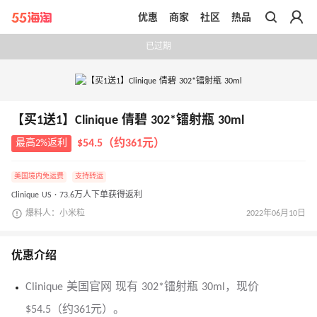
优惠
商家
社区
热品
带你去官网买正品
已过期
【买1送1】Clinique 倩碧 302*镭射瓶 30ml
最高2%返利
$54.5（约361元）
美国境内免运费
支持转运
Clinique US · 73.6万人下单获得返利
爆料人：小米粒
2022年06月10日
优惠介绍
Clinique 美国官网 现有 302*镭射瓶 30ml，现价
$54.5（约361元）。