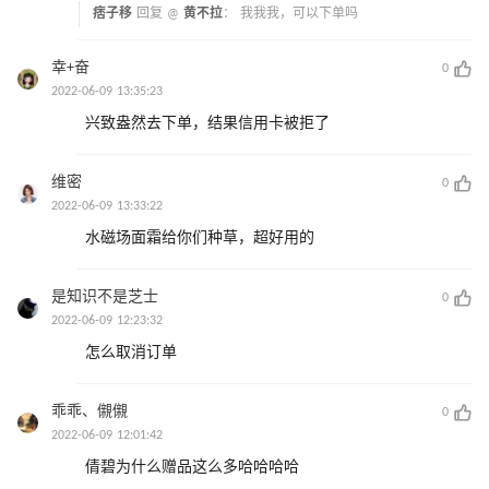
痞子移
回复 @
黄不拉
：
我我我，可以下单吗
幸+奋
0
2022-06-09 13:35:23
兴致盎然去下单，结果信用卡被拒了
维密
0
2022-06-09 13:33:22
水磁场面霜给你们种草，超好用的
是知识不是芝士
0
2022-06-09 12:23:32
怎么取消订单
乖乖、儭儭
0
2022-06-09 12:01:42
倩碧为什么赠品这么多哈哈哈哈