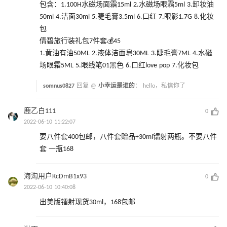
包含：1.100H水磁场面霜15ml 2.水磁场眼霜5ml 3.卸妆油
50ml 4.洁面30ml 5.睫毛膏3.5ml 6.口红 7.眼影1.7G 8.化妆
包
倩碧旅行装礼包7件套💰45
1.黄油有油50ML 2.液体洁面皂30ML 3.睫毛膏7ML 4.水磁
场眼霜5ML 5.眼线笔01黑色 6.口红love pop 7.化妆包
somnus0827
回复 @
小幸运是谁的
：
hello，私信你了
鹿乙白111
0
2022-06-10 11:22:07
要八件套400包邮，八件套赠品+30ml镭射两瓶。不要八件
套 一瓶168
海淘用户KcDmB1x93
0
2022-06-10 10:40:08
出美版镭射现货30ml，168包邮