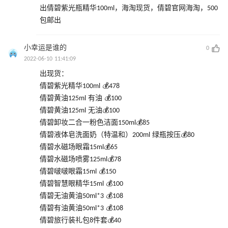
出倩碧紫光瓶精华100ml，海淘现货，倩碧官网海淘，500
包邮出
小幸运是谁的
0
2022-06-10 11:41:09
出现货：
倩碧紫光精华100ml 💰478
倩碧黄油125ml 有油 💰100
倩碧黄油125ml 无油💰100
倩碧卸妆二合一粉色洁面150ml💰85
倩碧液体皂洗面奶（特温和）200ml 绿瓶按压💰80
倩碧水磁场眼霜15ml💰65
倩碧水磁场喷雾125ml💰78
倩碧啵啵眼霜15ml 💰150
倩碧智慧眼精华15ml 💰100
倩碧无油黄油50ml*3 💰108
倩碧有油黄油50ml*3 💰108
倩碧旅行装礼包8件套💰40