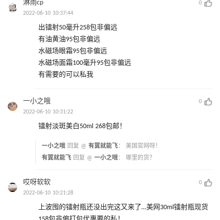
淋雨cp
0
2022-06-10 10:37:44
出镭射50毫升258包非偏远
有油黄油95包非偏远
水磁场眼霜95包非偏远
水磁场面霜100毫升95包非偏远
有需要的可以私我
一小之哦
0
2022-06-10 10:31:22
镭射淡斑美白50ml 268包邮！
一小之哦
回复 @
有翼就能飞
：
美国官网呀！
有翼就能飞
回复 @
一小之哦
：
哪里的货？
哎呀软软
0
2022-06-10 10:21:28
上波囤的镭射瓶还没出完这又来了…美网30ml镭射瓶现货
158包非偏打包优惠要的私！