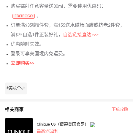
购买镭射任意容量送30ml，需要使用优惠码：
。
EBCIBOGO
订单满$35赠8件套，满$55送水磁场面膜或抗老2件套，
满$75自选1件正装好礼，
自选链接直达>>>
优惠随时失效。
登录可享美国境内免运费。
立即购买>>
#美妆个护
相关商家
下单攻略
Clinique US（倩碧美国官网）
最高2%返利