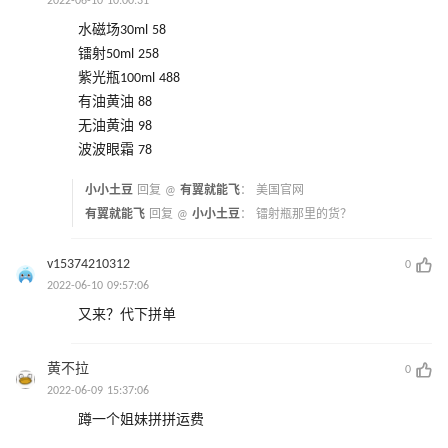
2022-06-10 10:00:31
水磁场30ml 58
镭射50ml 258
紫光瓶100ml 488
有油黄油 88
无油黄油 98
波波眼霜 78
小小土豆
回复 @
有翼就能飞
：
美国官网
有翼就能飞
回复 @
小小土豆
：
镭射瓶那里的货？
v15374210312
0
2022-06-10 09:57:06
又来？代下拼单
黄不拉
0
2022-06-09 15:37:06
蹲一个姐妹拼拼运费