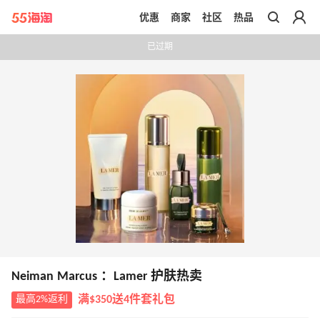
优惠
商家
社区
热品
带你去官网买正品
已过期
Neiman Marcus ：Lamer 护肤热卖
最高2%返利
满$350送4件套礼包