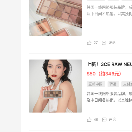
韩国一线网络服装品牌，成
及中日闻名热销。以其独
亮亮的发夹再买两个！走了55有额外的返
设计风格多样，适合各场
利到账！
1
1
08月07日
27
评论
贴秋膘啦，今天吃冰煮羊
上新！3CE RAW NE
2
1
08月07日
$50（约346元）
直邮中国
转运
支付
为了这家烧烤，我必然还要再去新疆
韩国一线网络服装品牌，成
及中日闻名热销。以其独
3
1
设计风格多样，适合各场
08月07日
49
评论
又去皮爷喝下午茶了，香蕉布朗尼超好吃
呀