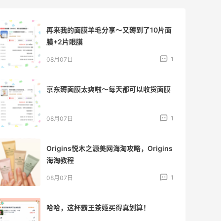
再来我的面膜羊毛分享～又薅到了10片面
膜+2片眼膜
1
08月07日
京东薅面膜太爽啦～每天都可以收货面膜
1
08月07日
Origins悦木之源美网海淘攻略，Origins
海淘教程
1
08月07日
哈哈，这杯霸王茶姬买得真划算！