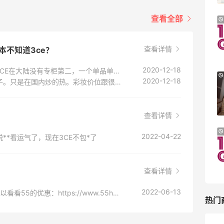
“More”,就可以查看具体的物流信息啦。 .
以上就是我的分享，其实遇到折扣的时候
查看全部
Bluemercury：限时大促！入手 Aesop、
2天2小时
真的很划算，这次多亏了55，才薅到了羊
Nars、CT 等
毛，海淘会上瘾的感觉，已经忍不住想买
低至5折+部分额外8.5折
查看详情
本不知道3ce？
其他的网站了，后面也会一直和大家分享
Bluemercury
哒！ 相关**： [3ce手机版手把手教程]
2020-12-18
第一，国内的3CE并不是韩国的3CE，韩国的3CE在大陆没有专柜第二，一个单品单价几十块一百块的品牌能算是奢侈品？还价位较高？
Bloomingdales：时尚热卖！入手珑骧、
2天2小时
(https://post.55haitao.com/p/127566
2020-12-18
国民度一般的，很多韩国人根本不知道这个牌子。只是在国内炒的热。彩妆价位跟很多韩国本土牌子比也是偏贵的。。
Tory Burch、拉夫劳伦等
/) [3ce云朵超全试色合集]
每满$100返$25礼卡
(https://post.55haitao.com/show/12
Bloomingdales
6843/) [3ce云朵唇釉色号**]
查看详情
(https://post.55haitao.com/show/12
Macy's：返校季大促 精选童装热卖 部分
5天5小时
2022-04-22
**看运气了，现在3CE不包*了
6838/)
尺码成人可穿
低至5折
Macy's
查看详情
？
2022-06-13
他家现在就有反季清仓好价，多款低至5折，可以看看55的优惠：https://www.55haitao.com/deals/747335.html
热门