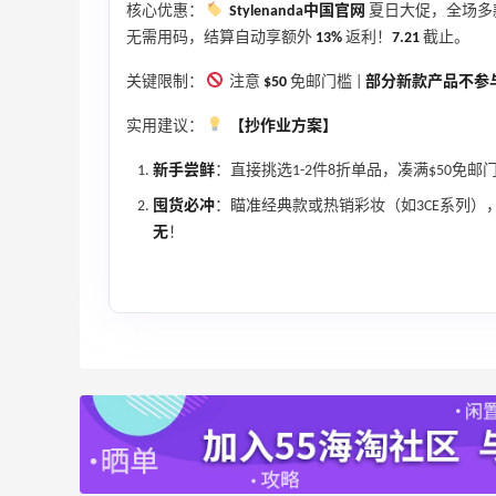
核心优惠：
Stylenanda中国官网
夏日大促，全场多
无需用码，结算自动享额外
13%
返利！
7.21
截止。
关键限制：
注意
$50
免邮门槛 |
部分新款产品不参
实用建议：
【抄作业方案】
新手尝鲜
：直接挑选1-2件8折单品，凑满$50免
囤货必冲
：瞄准经典款或热销彩妆（如3CE系列）
无
！
【55专享】Bobbi Brown 美网：美妆礼
3天8小时
遇！满$150立省$50
满赠正装橘子眼霜+精华唇蜜等好礼
Bobbi Brown