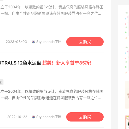
立于2004年，以精致的细节设计，贵族气息的服装风格在韩国
树一帜、自由个性的品牌形象迅速在韩国服装界占有一席之位，
山缓缓火锅，锅底够味，牛肉实在
合多人群的需求，更是年轻人张扬个性的比较佳选择。
1
08月07日
2023-03-03
Stylenanda中国
去购买
可莎蜜儿的恰巴塔，味道有点怪怪的
UTRALS 12色水泥盘
超美！新人享首单85折！
1
08月07日
宝
羊毛薅的实在有点多～积攒的最后一篇羊
立于2004年，以精致的细节设计，贵族气息的服装风格在韩国
毛贴啦
树一帜、自由个性的品牌形象迅速在韩国服装界占有一席之位，
1
合多人群的需求，更是年轻人张扬个性的比较佳选择。
08月07日
2022-10-22
Stylenanda中国
去购买
除了面膜，我还薅到面霜、粉底液、润肤
乳、安睡裤等等