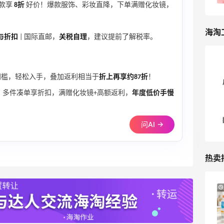
手机APP，发货后就显示，很少翻车； 🉑
手后就随意的分享了一下，也有姐妹私信
款享
8折
好价！爆款服饰、彩妆直降，下单满赠化妆镜，
其次，下单前清除浏览器缓存、
问我怎么买的，今天就来出一个简单的注
Cookies，以防浏览器不干净，返利被跟
册教程和查询物流的方法。 . ➡第一步：
海淘
丢； 🉑再者，购物车在通过55这边跳转
与折扣
| 国际直邮，
关税自理
从55海淘搜索3CE或者stylenanda ➡第
，建议提前了解税率。
之前无产品，通过55跳转过去选购产品再
二步：进入后先注册，右上角点“my
支付结算； 🉑最后，关于淘宝返利，美团
page”,填写信息就可以了，很多姐妹反应
外卖之类，尽量不使用商家自带的优惠
都卡在了名字那一关，其实真的很简单，
邮门槛，轻松入手，叠加返利相当于
折上再享约87折
！
券，比如美团会员，我试了几次，每次用
我就是纯英文都过了，最好是小写英文
，多件凑单享折扣，满赠化妆镜+高额返利，
年度低价手慢
了会员的5块钱优惠券，就绝对没返利，
+数字+英文，然后点“账号验证”后设置密
但是直接通过55这边跳转过去，用55的
码填写邮箱提交就行，后面密码忘了还可
优惠券，基本上都有返利。 希望55能多
以用邮箱来找回密码啥的。 ➡第三步:添
问AI →
推点3CE的折扣，最近可喜欢撸他家的口
加喜欢的东西到购物车就可以，新人注册
红和眼影盘了。虽然每次下单都要挤掉半
官网会送3个积分，结算的时候可以抵扣3
热卖
条命（跳转太慢），但是不影响我薅羊毛
刀噢。 ➡坐等收货，我有一单18号买的，
的心情啊。单支口红才几十块钱，跟卡泡
23号发货，28就到手了。 . ❤查询物流方
有得比了。 ❤相关**： [3CE官网海淘攻
法 1.3CE发货后会发一封订单配送的邮件
Macy's：Lancome 兰蔻美妆大促低至5折
13天5小时
略教程]
给你，可以通过邮件里的单号直接点击查
满赠三重好礼
(https://post.55haitao.com/show/12
看物流信息； 2.也可以在官网“我的订单”
低门槛入手7件套
5955/)
里去直接点击“配送查询”，点开后点击
Macy's