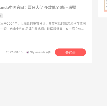
enanda中国官网：夏日大促
多款低至6折+满赠
1
08月07日
宝
立于2004年，以精致的细节设计，贵族气息的服装风格在韩国
树一帜、自由个性的品牌形象迅速在韩国服装界占有一席之位，
多人群的需求，更是年轻人张扬个性的*佳选择。
2022-08-15
Stylenanda中国
去购买