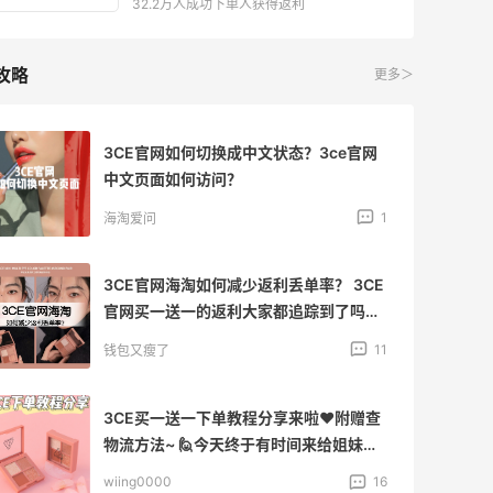
32.2万人成功下单人获得返利
攻略
更多＞
3CE官网如何切换成中文状态？3ce官网
中文页面如何访问？
1
海淘爱问
3CE官网海淘如何减少返利丢单率？ 3CE
官网买一送一的返利大家都追踪到了吗？
我买了5单，全部都追到了，不知道为什
11
钱包又瘦了
么有人说返利追不到？从21号买到23号一
共下了5单，单单都有返利（有图有真
相），简单说一下我的下单要点，希望能
3CE买一送一下单教程分享来啦❤附赠查
帮助到没追到返利的小伙伴。 🉑首先，用
物流方法~ 🙋今天终于有时间来给姐妹们
55返利的订单我基本上都用电脑，很少用
分享3ce的购买教程分享了，之前东西到
wiing0000
16