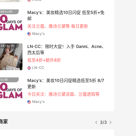
“More”,就可以查看具体的物流信息啦。 .
以上就是我的分享，其实遇到折扣的时候
Macy's：美妆精选10日闪促 低至5折+免
9天5小时
5天2小
真的很划算，这次多亏了55，才薅到了羊
邮
毛，海淘会上瘾的感觉，已经忍不住想买
关注兰蔻、雅诗兰黛等 每日更新
其他的网站了，后面也会一直和大家分享
Macy's
哒！ 相关**： [3ce手机版手把手教程]
LN-CC：限时大促！入手 Ganni、Acne、
3天14小时
2天2小
(https://post.55haitao.com/p/127566
西太后等
/) [3ce云朵超全试色合集]
低至4折+额外8折
(https://post.55haitao.com/show/12
LN-CC
6843/) [3ce云朵唇釉色号**]
(https://post.55haitao.com/show/12
Macy's：美妆10日闪促精选低至5折 8/7
5小时
9天20
6838/)
更新
今日关注：雅诗兰黛洁面、兰蔻遮瑕等
Macy's
商家
3/3