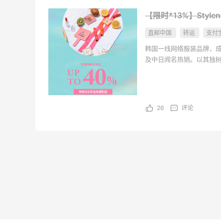
【限时*13%】Styl
4
1
08月07日
直邮中国
转运
支付
韩国一线网络服装品牌，成
及中日闻名热销。以其独
设计风格多样，适合各场合
26
评论