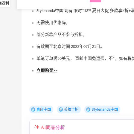
赚返利
Stylenanda中国 现有 限时*13% 夏日大促 多款享8
无需使用优惠码。
部分新款产品不参与折扣。
有效期至北京时间 2022年07月21日。
单笔订单满50美元， 直邮中国免运费，不*，如有税
立即购买>>
直邮中国
美妆个护
Stylenanda中国
AI商品分析