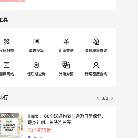
手机APP，发货后就显示，很少翻车； 🉑
手后就随意的分享了一下，也有姐妹私信
其次，下单前清除浏览器缓存、
问我怎么买的，今天就来出一个简单的注
Cookies，以防浏览器不干净，返利被跟
册教程和查询物流的方法。 . ➡第一步：
工具
丢； 🉑再者，购物车在通过55这边跳转
从55海淘搜索3CE或者stylenanda ➡第
之前无产品，通过55跳转过去选购产品再
二步：进入后先注册，右上角点“my
支付结算； 🉑最后，关于淘宝返利，美团
page”,填写信息就可以了，很多姐妹反应
外卖之类，尽量不使用商家自带的优惠
都卡在了名字那一关，其实真的很简单，
尺码对照
单位换算
汇率查询
关税税率查询
券，比如美团会员，我试了几次，每次用
我就是纯英文都过了，最好是小写英文
了会员的5块钱优惠券，就绝对没返利，
+数字+英文，然后点“账号验证”后设置密
但是直接通过55这边跳转过去，用55的
码填写邮箱提交就行，后面密码忘了还可
翻译网站
保质期查询
外语对照
跨境额度查询
优惠券，基本上都有返利。 希望55能多
以用邮箱来找回密码啥的。 ➡第三步:添
推点3CE的折扣，最近可喜欢撸他家的口
加喜欢的东西到购物车就可以，新人注册
红和眼影盘了。虽然每次下单都要挤掉半
官网会送3个积分，结算的时候可以抵扣3
排行
条命（跳转太慢），但是不影响我薅羊毛
刀噢。 ➡坐等收货，我有一单18号买的，
3/3
的心情啊。单支口红才几十块钱，跟卡泡
23号发货，28就到手了。 . ❤查询物流方
有得比了。 ❤相关**： [3CE官网海淘攻
法 1.3CE发货后会发一封订单配送的邮件
iHerb ：88全球好物节！选购日常保健、
2天14小时
3天8小
略教程]
给你，可以通过邮件里的单号直接点击查
健身补剂、护肤洗护等
(https://post.55haitao.com/show/12
看物流信息； 2.也可以在官网“我的订单”
无门槛7.5折
5955/)
里去直接点击“配送查询”，点开后点击
iHerb