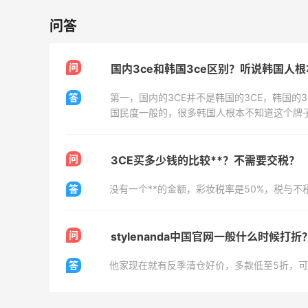
问答
Columbia Sportswear：夏季大促！哥伦
5天2小时
比亚运动热卖
低至6折
问
国内3ce和韩国3ce区别？听说韩国人根
Columbia Sportswear
答
、
Bloomingdales：美妆大促！入手 Dior、
2天2小时
Prada、TF 等
满$200享8.5折优惠+部分送好礼
Bloomingdales
问
3CE买多少钱的比较**？不需要交税？
Mytheresa：折扣区时尚上新热卖 关注
9天20小时
答
没有一个**的金额，彩妆税率是50%，税与不税
TOTEME、ZIMMERMAN 等
享额外9折
Mytheresa
问
stylenanda中国官网一般什么时候打折
答