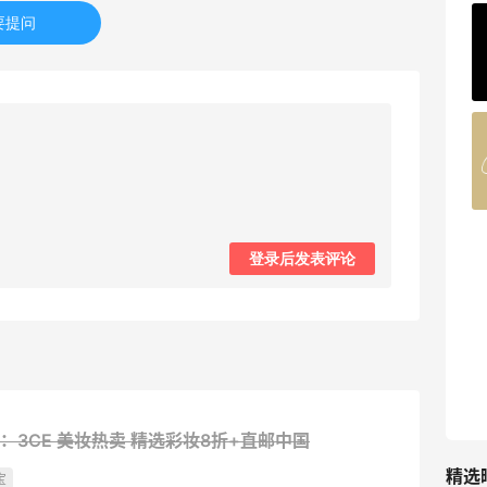
要提问
ERGO Baby
4%返利
62人获得返利
Belly Bandit
4%返利
42人获得返利
TIMEBEAM (US)
登录后发表评论
最高10%返利
285人获得返利
RFM Denim
6%返利
86人获得返利
官网：3CE 美妆热卖
精选彩妆8折+直邮中国
精选
宝