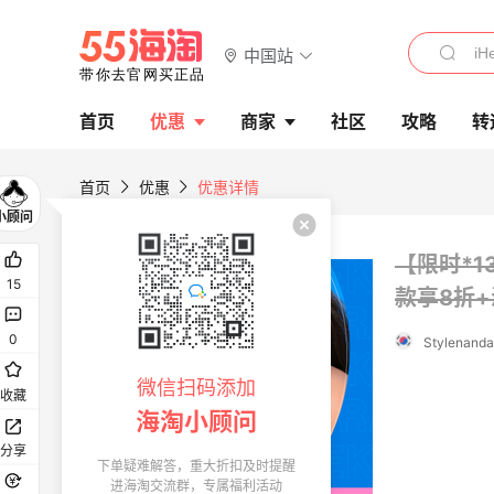
中国站
首页
优惠
商家
社区
攻略
转
首页
优惠
优惠详情
【限时*1
15
款享8折
0
Stylenan
微信扫码添加
收藏
海淘小顾问
分享
下单疑难解答，重大折扣及时提醒
进海淘交流群，专属福利活动