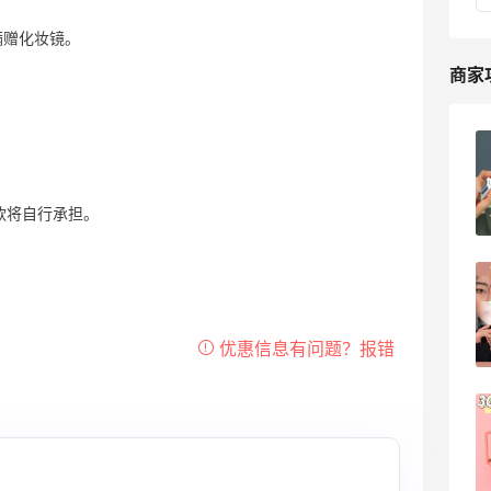
折+满赠化妆镜。
商家
3CE官网如何切换成中文状态？3ce官网
中文页面如何访问？
款将自行承担。
1
海淘爱问
3CE官网海淘如何减少返利丢单率？ 3CE
官网买一送一的返利大家都追踪到了吗？
我买了5单，全部都追到了，不知道为什
11
钱包又瘦了
么有人说返利追不到？从21号买到23号一
共下了5单，单单都有返利（有图有真
相），简单说一下我的下单要点，希望能
3CE买一送一下单教程分享来啦❤附赠查
帮助到没追到返利的小伙伴。 🉑首先，用
物流方法~ 🙋今天终于有时间来给姐妹们
55返利的订单我基本上都用电脑，很少用
分享3ce的购买教程分享了，之前东西到
wiing0000
16