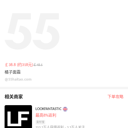
￡38.8 (约318元)
￡48.5
橘子面霜
@55haitao.com
相关商家
下单攻略
LOOKFANTASTIC
最高8%返利
支付宝
153.2万人获得返利 · 3.3万人关注