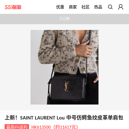
优惠
商家
社区
热品
带你去官网买正品
已过期
上新！SAINT LAURENT Lou 中号仿鳄鱼纹皮革单肩包
最高6%返利
HK$13500（约11617元）