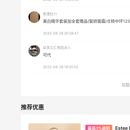
6%返利
227人获得返利
攸落杜11
美白精华套装加全套赠品(智妍面霜)仓转中环123
2022-08-28 20:58:47
丝芙兰汇率四点八
可代
2022-08-28 18:20:52
加载
FWRD黑五2026海淘奢侈品折扣力度大
吗？
3
3
08月05日
Este
最高3%返利