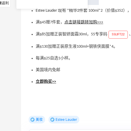
赚返利
Estee Lauder 现有 *精华2件套 100ml*2（价值$35
满$45赠7件套，
点击链接跳转加购>>>
满$85加赠正装智妍面霜30ml，55专享码
55LIFT22
满$130加赠正装原生液100ml+钢铁侠面膜*4。
每满$25自选1小样。
美国境内免邮
立即购买>>
美妆
Estee Lauder