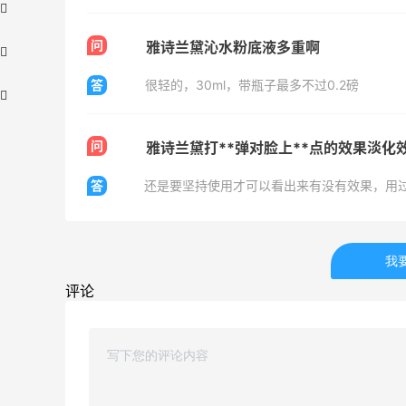
问
雅诗兰黛沁水粉底液多重啊
答
很轻的，30ml，带瓶子最多不过0.2磅
问
雅诗兰黛打**弹对脸上**点的效果淡化
答
还是要坚持使用才可以看出来有没有效果，用
iHerb ：88全球好物节！选购日常保健、
3天11小时
健身补剂、护肤洗护等
无门槛7.5折
我
iHerb
评论
Patagonia：巴塔美官夏季大促 运动服饰
24天11小时
精选低至6折
明日开抢
Patagonia