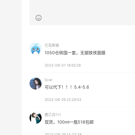
预售！Harrods 2026 高端美妆圣诞日历
23天18小时
礼盒
HK$2500（约2158.25元）
Harrods APAC
Macy's：Lancome 兰蔻夏季满赠三重好
14天2小时
礼
它岛新娘
1050仓转国一套，无钢铁侠面膜
低门槛入手7件套
Macy's
2022-09-01 18:55:26
Scar
可以代下！！！5.4-5.6
2022-08-29 22:29:53
Private Internet Access VPN
最高70%返利
鹿乙白111
185人获得返利
现货，100ml一瓶518包邮
COUTR
2022-08-29 14:23:38