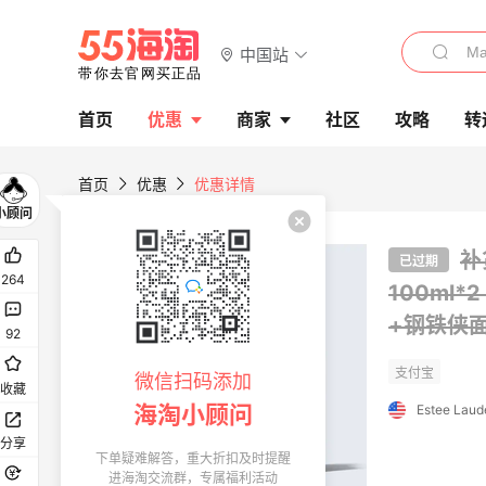
中国站
首页
优惠
商家
社区
攻略
转
首页
优惠
优惠详情
补
已过期
264
100ml*
+钢铁侠面
92
微信扫码添加
收藏
海淘小顾问
Estee Laud
分享
下单疑难解答，重大折扣及时提醒
进海淘交流群，专属福利活动