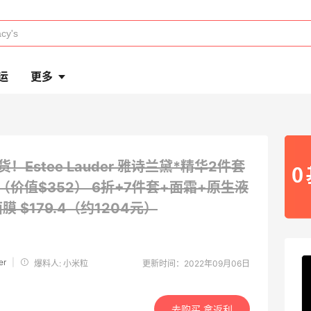
运
更多
货！Estee Lauder 雅诗兰黛*精华2件套
2（价值$352）
6折+7件套+面霜+原生液
膜 $179.4（约1204元）
er
|
爆料人: 小米粒
更新时间：2022年09月06日
去购买 拿返利