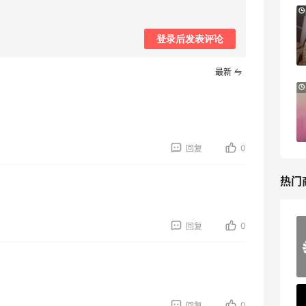
Bloomingdales：时尚热卖！入手珑骧、
2天23小时
Tory Burch、拉夫劳伦等
登录后发表评论
每满$100返$25礼卡
Bloomingdales
最新
Columbia Sportswear：夏季大促！哥伦
5天23小时
比亚运动热卖
低至6折
Columbia Sportswear
0
回复
热门
0
回复
Mac Duggal
最高2%返利
6028人成功下单
Biōkreativ
0
回复