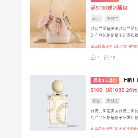
满$130送水桶包
FWRD美网2026黑五海淘活动什么时候
转运
支付宝
开始？
雅诗兰黛是美国雅诗兰黛
3
3
08月05日
的产品风格是精于研发和
品、护肤品和香氛产品都
距离结束还有 24天10小时6
【黑五海淘攻略】Bobbi Brown黑五
1
10
2026海淘折扣预测！
3
1
08月05日
上新！Es
最高3%返利
柏瑞美黑瓶和白瓶哪个好用？混油皮选了
$160（约1082.26
黑瓶
转运
支付宝
4
3
08月05日
雅诗兰黛是美国雅诗兰黛
的产品风格是精于研发和
品、护肤品和香氛产品都
距离结束还有 30天10小时6