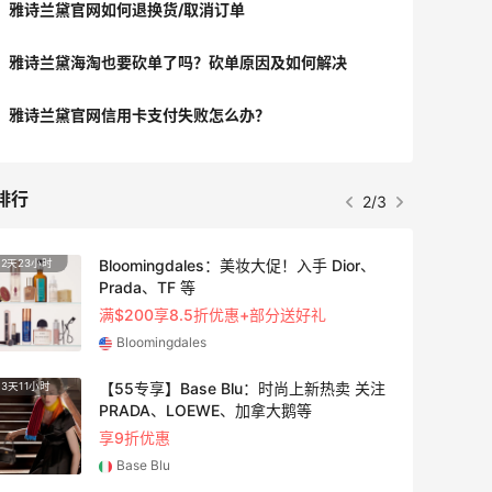
雅诗兰黛官网如何退换货/取消订单
雅诗兰黛海淘也要砍单了吗？砍单原因及如何解决
雅诗兰黛官网信用卡支付失败怎么办？
排行
2/3
Bloomingdales：美妆大促！入手 Dior、
2天23小时
3天11
Prada、TF 等
满$200享8.5折优惠+部分送好礼
Bloomingdales
【55专享】Base Blu：时尚上新热卖 关注
3天11小时
24天1
PRADA、LOEWE、加拿大鹅等
享9折优惠
Base Blu