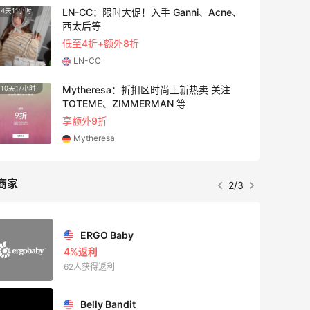
LN-CC：限时大促！入手 Ganni、Acne、
4天11小时
23天1
西太后等
低至4折+额外8折
LN-CC
Mytheresa：折扣区时尚上新热卖 关注
10天17小时
14天2
TOTEME、ZIMMERMAN 等
享额外9折
Mytheresa
商家
2/3
ERGO Baby
4%返利
62人获得返利
Belly Bandit