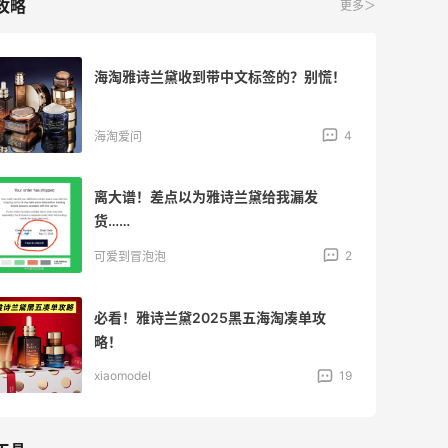
攻略
更多＞
海淘雅诗兰黛收到带中文标签的？别慌！
4
海淘爱问
离大谱！差点以为雅诗兰黛给我漏发
货……
2
可爱到冒泡泡
必看！雅诗兰黛2025黑五海淘凑单攻
略！
xiaomodel
19