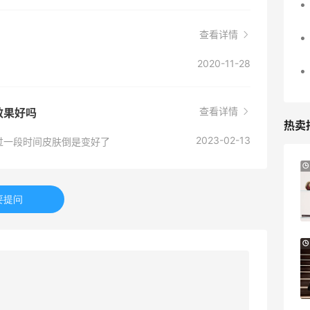
查看详情
2020-11-28
查看详情
效果好吗
热卖
2023-02-13
过一段时间皮肤倒是变好了
adidas HK：精选正价产品促销！入球
3天11小时
衣、金属银跆拳道鞋等
2件8折 叠加满HK$1800-100
要提问
adidas HK
【55专享】Bobbi Brown 美网：美妆礼
4天5小时
遇！满$150立省$50
满赠正装橘子眼霜+精华唇蜜等好礼
Bobbi Brown