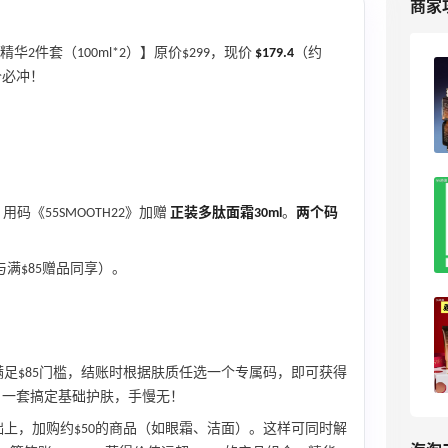
商家
2件套（100ml*2）】原价$299，现价
$179.4
（约
海淘雅诗兰黛收到带中文标签的？别慌！
价必冲！
4
海淘爱问
离大谱！差点以为雅诗兰黛给我漏发
用码《55SMOOTH22》加赠
正装多肽面霜30ml
。
两个码
货……
2
可爱到冒泡泡
与满$85赠品同享）。
必看！雅诗兰黛2025黑五海淘凑单攻
略！
满足$85门槛，结账时根据肤质任选一个专属码，即可获得
xiaomodel
19
小样】，一套搞定基础护肤，手慢无！
上，加购约$50的商品（如眼霜、洁面）。这样可同时解