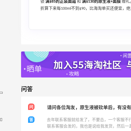
锁
满$85的正装面霜
和
满$130的原生液+面膜
赠礼。
折算下来每100ml不到$90，比海淘单买还便宜
问答
问
请问各位淘友，原生液被砍单后，有没
答
去年联系客服就给发了，不要怂，一个客服不