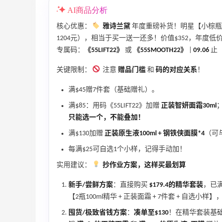
AI商品分析
核心优惠：
雅诗兰黛
年度重磅补货！明星【小棕瓶精华
1204元），相当于买一送一还多！价值$352，年度低
专属码：
《55LIFT22》
或
《55SMOOTH22》
|
09.06
止
关键限制：
注意
赠品门槛
和
码的对应关系
！
满$45赠7件套（基础赠礼）。
满$85：用码《55LIFT22》加赠
正装智妍面霜30ml
；
只能选一个，不能叠加！
满$130加赠
正装原生液100ml + 钢铁侠面膜*4
（可
每满$25可自选1个小样，记得手动加！
实用建议：
抄作业方案，这样买最划算
新手/尝鲜方案
：直接购买
$179.4的精华套装
，已
【2瓶100ml精华 + 正装面霜 + 7件套 + 自选
囤货/极致省钱方案
：
凑单至$130
！在精华套装基础