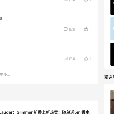
30%返利
54人获得返利
8
Eileen Fisher
0
最高2%返利
回复
5134人获得返利
Matte Collection
最高3%返利
0
回复
510人获得返利
更多...
精选
兰蔻粉金管新色212哪个网站可以海淘？
在线等！
3
08月05日
e Lauder：Glimmer 新香上新热卖！随单送5ml香水