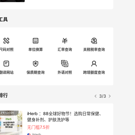
工具
尺码对照
单位换算
汇率查询
关税税率查询
翻译网站
保质期查询
外语对照
跨境额度查询
排行
3/3
iHerb ：88全球好物节！选购日常保健、
3天12小时
3天12
健身补剂、护肤洗护等
无门槛7.5折
iHerb