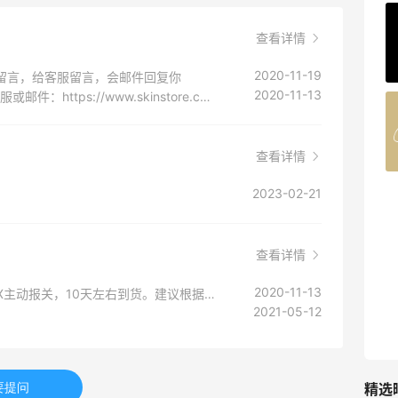
ERGO Baby
查看详情
4%返利
62人获得返利
2020-11-19
在线留言，给客服留言，会邮件回复你
2020-11-13
skinstore客服电话：1-844-433-5143 在线客服或邮件：https://www.skinstore.com/help-centre.list
Belly Bandit
4%返利
42人获得返利
查看详情
2023-02-21
TIMEBEAM (US)
最高10%返利
282人获得返利
查看详情
RFM Denim
2020-11-13
USPS被税率相对较低，18天左右到货；FEDEX主动报关，10天左右到货。建议根据购买产品情况合理选择
2021-05-12
6%返利
85人获得返利
精选
要提问