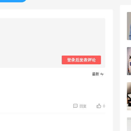
Bobbi Brown美网2026黑五海淘活动什
么时候开始？
3
08月06日
碳水快乐｜童年回忆李先生牛肉面🍜
登录后发表评论
3
08月06日
最新
户外运动防-晒｜蜜丝婷开挂摇摇乐实测
🏃
3
08月06日
0
回复
Evelom卸妆膏--卸妆膏中的“爱马仕”