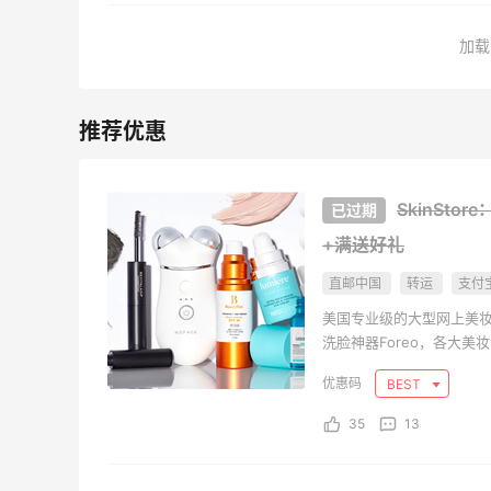
加载
SkinSt
+满送好礼
直邮中国
转运
支付
美国专业级的大型网上美
洗脸神器Foreo，各大美妆博
Caudalie 等国内丝
BEST
Erno Laszlo，杜
运回国，让你感受不一样
35
13