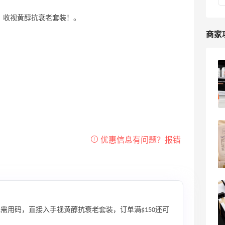
丽可套装上新！ 收视黄醇抗衰老套装！。
商家
2024黑五海淘SkinStore官网折扣预测！
SkinStore官网海淘攻略
4
浪里一条鱼
Skinstore美国官网2025最新海淘教程，
Skinstore直邮中国海淘攻略
5
我爱写攻略
SkinStore黑五海淘折扣力度大吗？2024
年SkinStore黑五海淘攻略
需用码，直接入手视黄醇抗衰老套装，订单满$150还可
7
浪里一条鱼