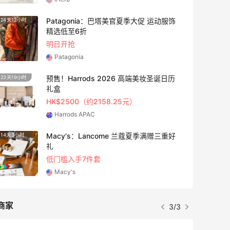
Patagonia：巴塔美官夏季大促 运动服饰
24天12小时
4天6小
精选低至6折
明日开抢
Patagonia
预售！Harrods 2026 高端美妆圣诞日历
23天19小时
6天
礼盒
HK$2500（约2158.25元）
Harrods APAC
Macy's：Lancome 兰蔻夏季满赠三重好
14天3小时
3天
礼
低门槛入手7件套
Macy's
商家
3/3