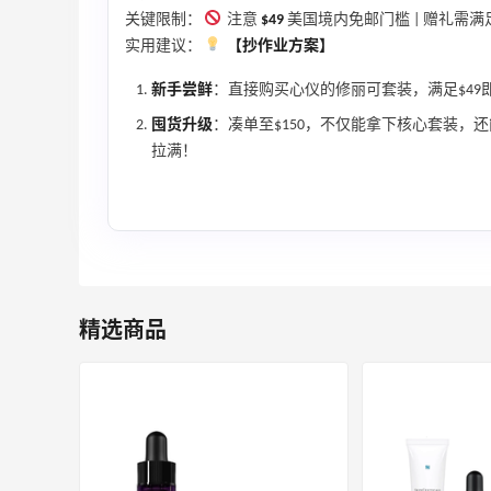
关键限制：
注意
$49
美国境内免邮门槛 | 赠礼需满足
实用建议：
【抄作业方案】
新手尝鲜
：直接购买心仪的修丽可套装，满足$4
囤货升级
：凑单至$150，不仅能拿下核心套装，
拉满！
精选商品
adidas HK：精选正价产品促销！入球
3天12小时
衣、金属银跆拳道鞋等
2件8折 叠加满HK$1800-100
adidas HK