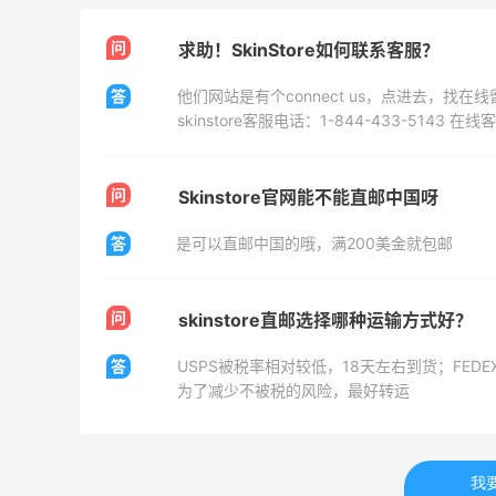
Mac Duggal
问
求助！SkinStore如何联系客服？
最高2%返利
6024人成功下单
答
他们网站是有个connect us，点进去，找
Biōkreativ
30%返利
54人获得返利
问
Skinstore官网能不能直邮中国呀
答
是可以直邮中国的哦，满200美金就包邮
Eileen Fisher
最高2%返利
5134人获得返利
问
skinstore直邮选择哪种运输方式好？
Matte Collection
答
最高3%返利
为了减少不被税的风险，最好转运
510人获得返利
我