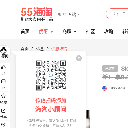
中国站
首页
优惠
商家
社区
攻略
转
首页
优惠
优惠详情
首单高返
S
已过期
41
新！
享8
16
SkinStore
微信扫码添加
收藏
海淘小顾问
分享
下单疑难解答，重大折扣及时提醒
进海淘交流群，专属福利活动