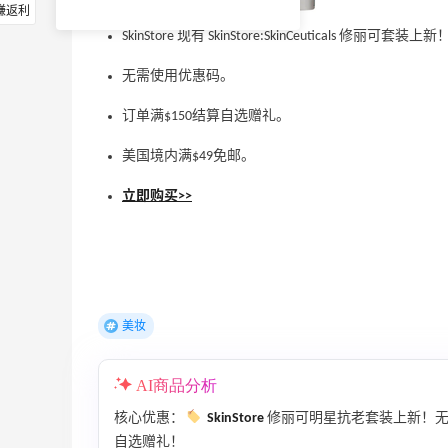
赚返利
SkinStore 现有 SkinStore:SkinCeuticals 修
无需使用优惠码。
订单满$150结算自选赠礼。
美国境内满$49免邮。
立即购买>>
美妆
AI商品分析
核心优惠：
SkinStore
修丽可明星抗老套装上新！无
自选赠礼！