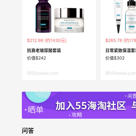
【55专享】Bobbi Brown 美网：美妆礼
4天6小时
遇！满$150立省$50
满赠正装橘子眼霜+精华唇蜜等好礼
Bobbi Brown
$212.96 (约1430元)
$265.76 (约17
Columbia Sportswear：夏季大促！哥伦
6天
抗衰老玻尿酸套装
日常紧致保湿套
比亚运动热卖
价值$242
价值$302
低至6折
Columbia Sportswear
@55haitao.com
@55haitao.co
Bloomingdales：美妆大促！入手 Dior、
3天
Prada、TF 等
满$200享8.5折优惠+部分送好礼
Bloomingdales
问答