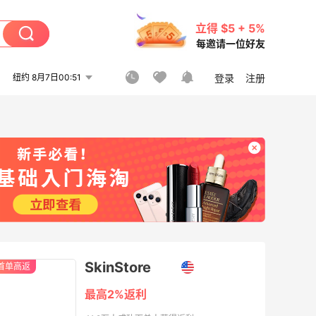
立得 $5 + 5%
每邀请一位好友
纽约 8月7日00:51
登录
注册
SkinStore
首单高返
最高2%返利