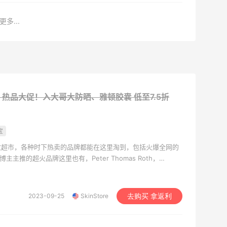
更多...
ore：热品大促！入大哥大防晒、雅顿胶囊
低至7.5折
宝
妆超市，各种时下热卖的品牌都能在这里淘到，包括火爆全网的
主主推的超火品牌这里也有，Peter Thomas Roth，
芙兰没有的价格让MM们一度恨到手痒痒，还有很多小众好用的品牌如
克等坐等你开发新大陆，每月折扣不断，支持国内信用卡，直邮中国和转
的购物刺激！
2023-09-25
SkinStore
去购买 拿返利