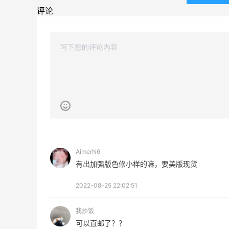
评论
第二单也薅到了！！星巴克4.5拿下焦糖
玛奇朵
4
1
08月07日
薅到了！！星巴克焦糖玛奇朵0.01元拿下
1
0
08月07日
AimerN6
海
秋天的第1杯安排上｜库迪生椰拿铁叠55
有出加强版色修小样的嘛，要美版现货
海淘返利
1
1
08月07日
2022-08-25 22:02:51
我炒饭
开奖｜社区7月常规主题活动名单公布
可以直邮了？？