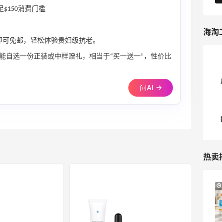
$150消费门槛
海淘
9即可免邮，轻松体验贵妇级抗老。
还能自选一份正装或中样赠礼，相当于“买一送一”，性价比
问AI →
热卖
LN-CC：限时大促！入手 Ganni、Acne、
4天12小时
西太后等
低至4折+额外8折
LN-CC