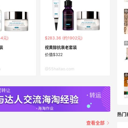
【55专享】Base Blu：时尚上新热卖 关注
3天12小时
PRADA、LOEWE、加拿大鹅等
享9折优惠
Base Blu
84元)
$283.36 (约1902元)
Mytheresa：折扣区时尚上新热卖 关注
10天18小时
装
视黄醇抗衰老套装
TOTEME、ZIMMERMAN 等
价值$322
享额外9折
Mytheresa
m
@55haitao.com
Bloomingdales：时尚热卖！入手珑骧、
3天
Tory Burch、拉夫劳伦等
每满$100返$25礼卡
Bloomingdales
热门
查看全部