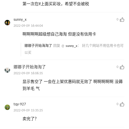
第一次在lf上面买彩妆，希望不会被税
sunny_x
0
2022-09-09 16:44:04
啊啊啊啊超级想自己海淘 但是没有信用卡
娜娜子开始海淘了
回复 @
sunny_x
：
好几个网站不用信用卡也可
以买
娜娜子开始海淘了
0
2022-09-09 16:06:35
显示售空了 一会在上架优惠码就无效了 啊啊啊啊啊 没薅
到羊毛 气
tqy-927
0
2022-09-09 15:35:25
卖完了？