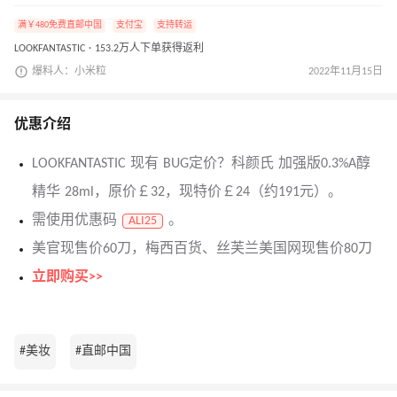
满￥480免费直邮中国
支付宝
支持转运
LOOKFANTASTIC · 153.2万人下单获得返利
爆料人：小米粒
2022年11月15日
优惠介绍
LOOKFANTASTIC 现有 BUG定价？科颜氏 加强版0.3%A醇
精华 28ml，原价￡32，现特价￡24（约191元）。
需使用优惠码
。
ALI25
美官现售价60刀，梅西百货、丝芙兰美国网现售价80刀
立即购买>>
#美妆
#直邮中国