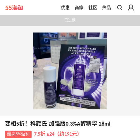
优惠
商家
社区
热品
带你去官网买正品
已过期
变相5折！科颜氏 加强版0.3%A醇精华 28ml
最高8%返利
7.5折 £24（约191元）