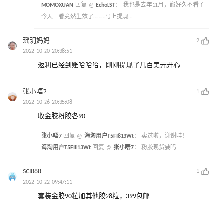
MOMOXUAN
回复 @
EchoLST
：
我也是去年11月，都好久不看了
今天一看竟然生效了………马上提现…
瑶玥妈妈
2
2022-10-20 20:38:51
返利已经到账哈哈哈，刚刚提现了几百美元开心
张小唔7
1
2022-10-26 20:35:08
收金胶粉胶各90
张小唔7
回复 @
海淘用户T5FI813Wt
：
卖过啦，谢谢哇！
海淘用户T5FI813Wt
回复 @
张小唔7
：
粉胶现货要吗
SCI888
1
2022-10-22 09:47:11
套装金胶90粒加其他胶28粒，399包邮