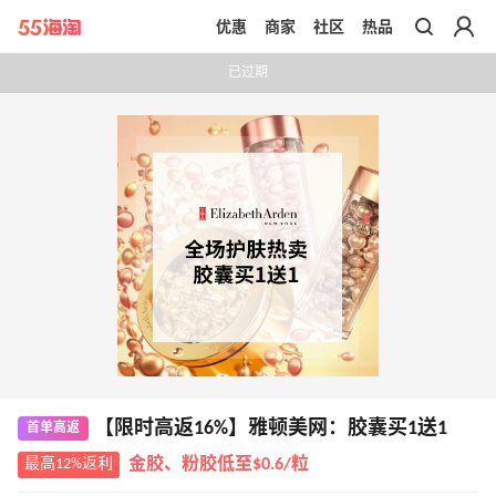
优惠
商家
社区
热品
带你去官网买正品
已过期
【限时高返16%】雅顿美网：胶囊买1送1
首单高返
最高12%返利
金胶、粉胶低至$0.6/粒