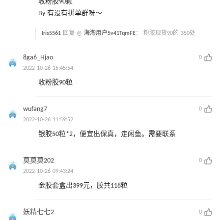
收粉胶90颗
By 有没有拼单群呀～
Iris5561
回复 @
海淘用户5v41TqmFE
：
粉胶现货90的 350处
8ga6_Hjao
0
2022-10-26 15:45:54
收粉胶90粒
wufang7
0
2022-10-26 11:59:52
银胶50粒*2，便宜出保真，走闲鱼。需要联系
莫莫莫202
0
2022-10-26 09:43:24
金胶套盒出399元，胶共118粒
妖精七七2
0