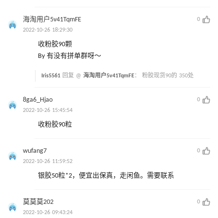
海淘用户5v41TqmFE
0
2022-10-26 18:29:30
收粉胶90颗
By 有没有拼单群呀～
Iris5561
回复 @
海淘用户5v41TqmFE
：
粉胶现货90的 350处
8ga6_Hjao
0
2022-10-26 15:45:54
收粉胶90粒
wufang7
0
2022-10-26 11:59:52
银胶50粒*2，便宜出保真，走闲鱼。需要联系
莫莫莫202
0
2022-10-26 09:43:24