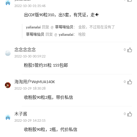
2022-10-30 01:35:46
出CDF版90粒310，出5套，有凭证，走🐠
yalianalai
回复 @
草莓味仙贝
：
金胶，不过现在没有了
草莓味仙贝
回复 @
yalianalai
：
啥胶
念念念念念
0
2022-10-30 00:59:22
粉胶5管约35粒 155包邮
海淘用户WqMUA140K
0
2022-10-29 18:30:28
收粉胶90粒2瓶，带价私信
木子酱
0
2022-10-29 14:22:15
收粉胶90粒，2瓶，代价私信