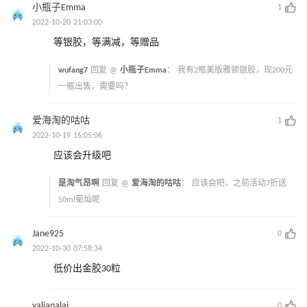
小瓶子Emma
1
2022-10-20 21:03:00
等银胶，等满减，等赠品
wufang7
回复 @
小瓶子Emma
：
我有2瓶美版雅顿银胶，现200元
一瓶出售，需要吗？
爱海淘的咕咕
1
2022-10-19 16:05:06
应该会升级吧
是淘气昂啊
回复 @
爱海淘的咕咕
：
应该会吧，之前活动7折送
50ml菊灿呢
Jane925
0
2022-10-30 07:58:34
低价出金胶30粒
yalianalai
0