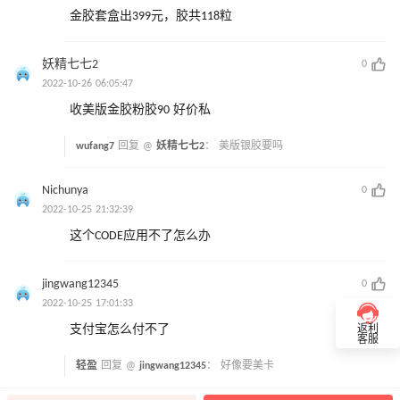
金胶套盒出399元，胶共118粒
妖精七七2
0
2022-10-26 06:05:47
收美版金胶粉胶90 好价私
wufang7
回复 @
妖精七七2
：
美版银胶要吗
Nichunya
0
2022-10-25 21:32:39
这个CODE应用不了怎么办
jingwang12345
0
2022-10-25 17:01:33
支付宝怎么付不了
返利
客服
轻盈
回复 @
jingwang12345
：
好像要美卡