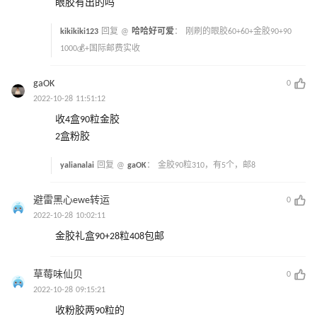
眼胶有出的吗
kikikiki123
回复 @
哈哈好可爱
：
刚刷的眼胶60+60+金胶90+90
1000💰+国际邮费实收
gaOK
0
2022-10-28 11:51:12
收4盒90粒金胶
2盒粉胶
yalianalai
回复 @
gaOK
：
金胶90粒310，有5个，邮8
避雷黑心ewe转运
0
2022-10-28 10:02:11
金胶礼盒90+28粒408包邮
草莓味仙贝
0
2022-10-28 09:15:21
收粉胶两90粒的