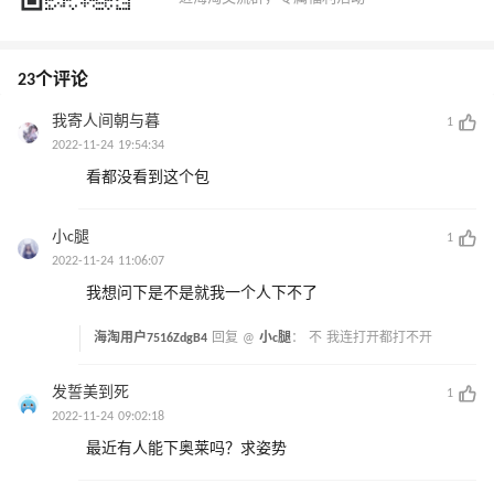
23个评论
我寄人间朝与暮
1
2022-11-24 19:54:34
看都没看到这个包
小c腿
1
2022-11-24 11:06:07
我想问下是不是就我一个人下不了
海淘用户7516ZdgB4
回复 @
小c腿
：
不 我连打开都打不开
发誓美到死
1
2022-11-24 09:02:18
最近有人能下奥莱吗？求姿势