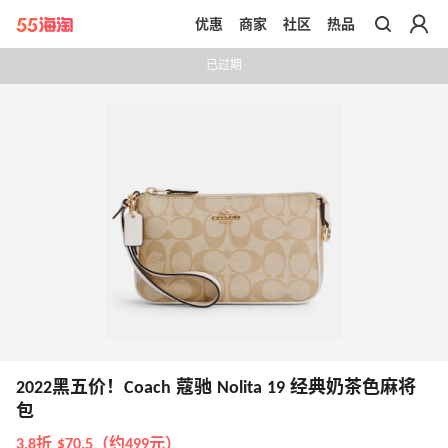
优惠
商家
社区
热品
带你去官网买正品
已过期
2022黑五价！Coach 蔻驰 Nolita 19 经典奶茶色麻将
包
3.8折 $70.5（约499元）