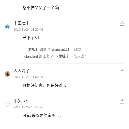
忍不住又买了一个🤗
卡里哇卡
0
2022-11-24 11:23:44
已下单6个
卡里哇卡
回复 @
qianqian115
：
650到手
qianqian115
回复 @
卡里哇卡
：
多少钱？
大大玲子
0
2022-11-24 11:02:25
价格好便宜，但是好难买
小兔LAY
0
2022-11-24 10:55:26
Macy貌似更便宜呢……