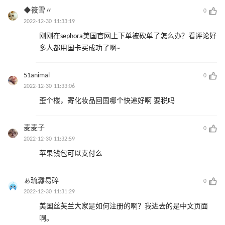
◆筱雪〃
0
2022-12-30 11:33:19
刚刚在sephora美国官网上下单被砍单了怎么办？看评论好
多人都用国卡买成功了啊~
51animal
0
2022-12-30 11:33:06
歪个楼，寄化妆品回国哪个快递好啊 要税吗
麦麦子
0
2022-12-30 11:32:59
苹果钱包可以支付么
ぁ琉灕易碎
0
2022-12-30 11:31:29
美国丝芙兰大家是如何注册的啊？我进去的是中文页面
啊。