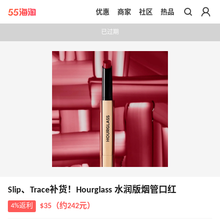
优惠
商家
社区
热品
带你去官网买正品
已过期
Slip、Trace补货！Hourglass 水润版烟管口红
4%返利
$35（约242元）