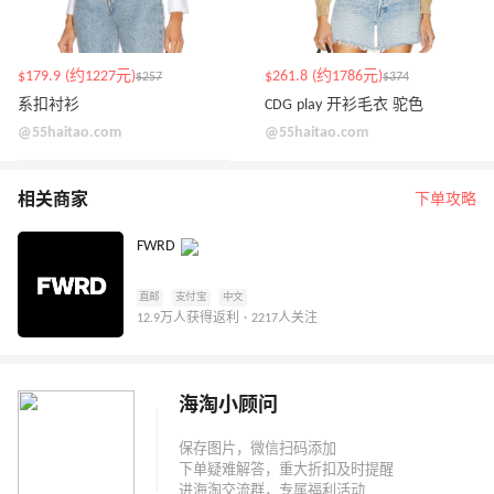
$179.9 (约1227元)
$261.8 (约1786元)
$257
$374
系扣衬衫
CDG play 开衫毛衣 驼色
@55haitao.com
@55haitao.com
相关商家
下单攻略
FWRD
直邮
支付宝
中文
12.9万人获得返利 · 2217人关注
海淘小顾问