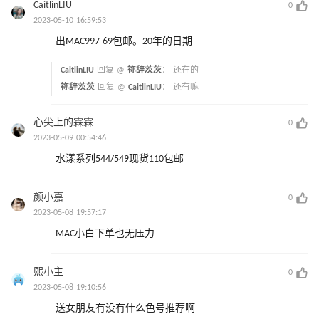
CaitlinLIU
0
2023-05-10 16:59:53
出MAC997 69包邮。20年的日期
CaitlinLIU
回复 @
祢辞茨茨
：
还在的
祢辞茨茨
回复 @
CaitlinLIU
：
还有嘛
心尖上的霖霖
0
2023-05-09 00:54:46
水漾系列544/549现货110包邮
颜小嘉
0
2023-05-08 19:57:17
MAC小白下单也无压力
熙小主
0
2023-05-08 19:10:56
送女朋友有没有什么色号推荐啊