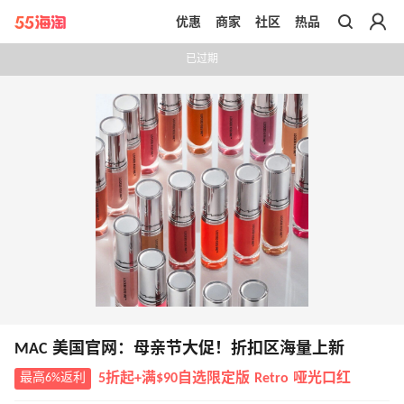
优惠
商家
社区
热品
带你去官网买正品
已过期
MAC 美国官网：母亲节大促！折扣区海量上新
最高6%返利
5折起+满$90自选限定版 Retro 哑光口红