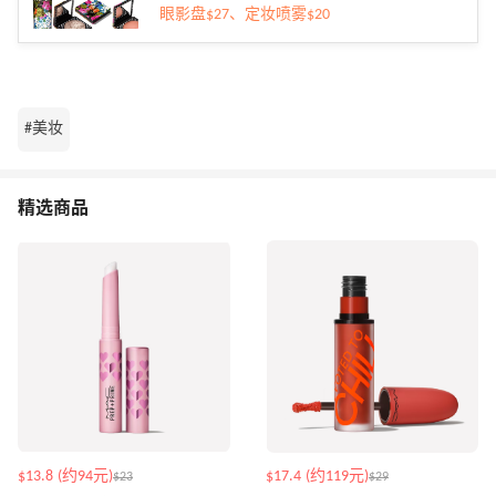
眼影盘$27、定妆喷雾$20
#美妆
精选商品
$13.8 (约94元)
$17.4 (约119元)
$23
$29