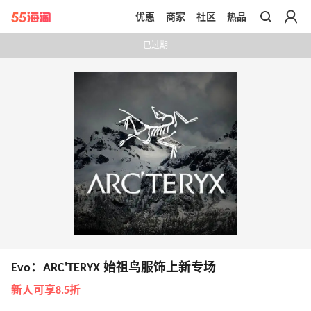
优惠
商家
社区
热品
带你去官网买正品
已过期
Evo：ARC'TERYX 始祖鸟服饰上新专场
新人可享8.5折