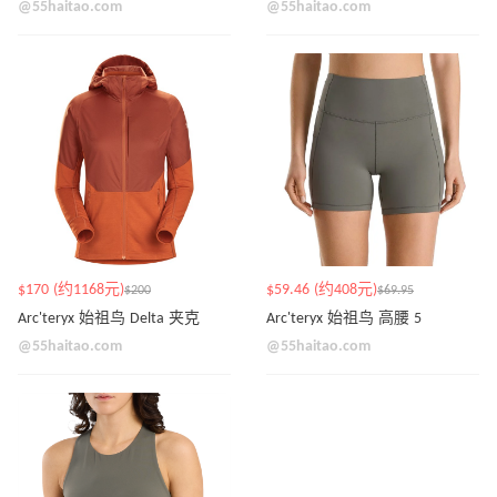
@55haitao.com
@55haitao.com
$170 (约1168元)
$59.46 (约408元)
$200
$69.95
Arc'teryx 始祖鸟 Delta 夹克
Arc'teryx 始祖鸟 高腰 5
@55haitao.com
@55haitao.com