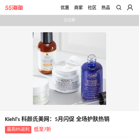
优惠
商家
社区
热品
带你去官网买正品
已过期
Kiehl's 科颜氏美网：5月闪促 全场护肤热销
最高8%返利
低至7折