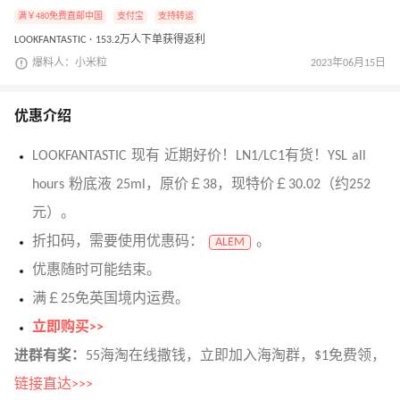
满￥480免费直邮中国
支付宝
支持转运
LOOKFANTASTIC · 153.2万人下单获得返利
爆料人：小米粒
2023年06月15日
优惠介绍
LOOKFANTASTIC 现有 近期好价！LN1/LC1有货！YSL all
hours 粉底液 25ml，原价￡38，现特价￡30.02（约252
元）。
折扣码，需要使用优惠码：
。
ALEM
优惠随时可能结束。
满￡25免英国境内运费。
立即购买>>
进群有奖：
55海淘在线撒钱，立即加入海淘群，$1免费领，
链接直达>>>