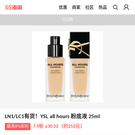
优惠
商家
社区
热品
带你去官网买正品
已过期
LN1/LC1有货！YSL all hours 粉底液 25ml
最高8%返利
7.9折 £30.02（约252元）