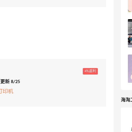
ellenli
6
丝芙兰美网2026全年海淘攻略！跟着排
期闭眼买
5
海淘那些事儿
海淘砍单血泪史！这些坑我替你们踩过了
4%返利
7
淇淇77
更新 8/25
红打印机
海淘