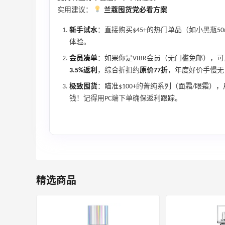
Evelom卸妆膏--卸妆膏中的“爱马仕”
实用建议：
兰蔻囤货党必看方案
新手试水
：直接购买$45+的热门单品（如小黑瓶50m
2
4
08月05日
体验。
会员凑单
：如果你是VIBR会员（无门槛免邮），
FWRD黑五2026海淘奢侈品折扣力度大
3.5%返利
，综合折扣约
原价77折
，年度好价手慢无
吗？
极致囤货
：瞄准$100+的菁纯系列（面霜/眼霜）
3
3
08月05日
钱！记得用PC端下单确保返利跟踪。
FWRD美网2026黑五海淘活动什么时候
开始？
3
3
08月05日
精选商品