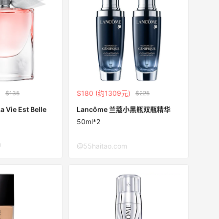
)
$180 (约1309元)
$135
$225
Vie Est Belle
Lancôme 兰蔻小黑瓶双瓶精华
50ml*2
m
@55haitao.com