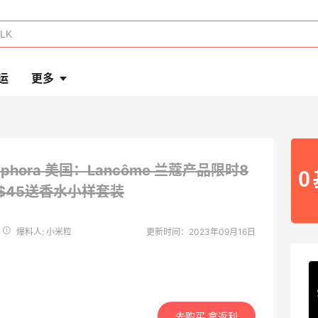
运
更多
ephora 美国：Lancôme 兰蔻产品限时8
$45送香水小样套装
爆料人: 小米粒
更新时间：2023年09月16日
去购买 拿返利