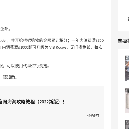
槛免邮。
热卖
nsider，并开始根据购物的金额累计积分；一年内消费满$350
der）；一年内消费满$1000即可升级为 VIB Rouge，无门槛免邮，每次
Columbia Sportswear：夏季大促！哥伦
6天1小时
比亚运动热卖
限，可以使用代理进行浏览。
低至6折
，请知悉。
Columbia Sportswear
Bloomingdales：美妆大促！入手 Dior、
3天1小时
Prada、TF 等
国官网海淘攻略教程（2022新版）！
满$200享8.5折优惠+部分送好礼
Bloomingdales
4分钟前
LN-CC：限时大促！入手 Ganni、Acne、
4天13小时
西太后等