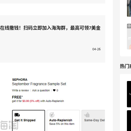
低至4折+额外8折
LN-CC
Mytheresa：折扣区时尚上新热卖 关注
10天19小时
淘在线撒钱！扫码立即加入海淘群，最高可领7美金
TOTEME、ZIMMERMAN 等
享额外9折
Mytheresa
04-26
热门
Private Internet Access VPN
最高70%返利
185人获得返利
COUTR
6%返利
227人获得返利