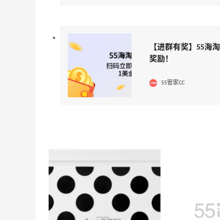
每满$100返$25礼卡
Bloomingdales
iHerb ：88全球好物节！选购日常保健、
3天13小时
【进群有奖】55海
健身补剂、护肤洗护等
奖励！
无门槛7.5折
iHerb
55管家CC
ERGO Baby
4%返利
62人获得返利
Belly Bandit
4%返利
42人获得返利