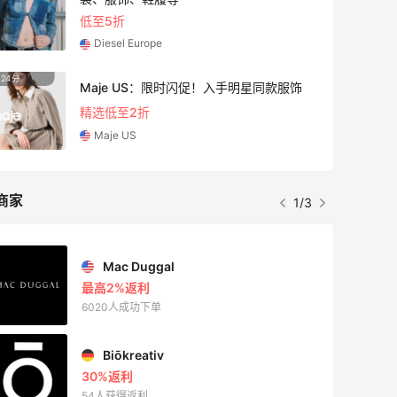
低至5折
Diesel Europe
24分
Maje US：限时闪促！入手明星同款服饰
精选低至2折
Maje US
商家
1/3
Mac Duggal
最高2%返利
6020人成功下单
Biōkreativ
30%返利
54人获得返利