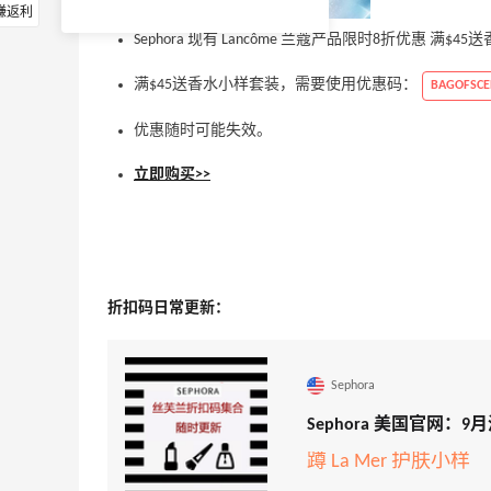
赚返利
Sephora 现有 Lancôme 兰蔻产品限时8折优惠 满$
满$45送香水小样套装，需要使用优惠码：
BAGOFSCE
优惠随时可能失效。
立即购买>>
折扣码日常更新：
Sephora
Sephora 美国官网：
蹲 La Mer 护肤小样