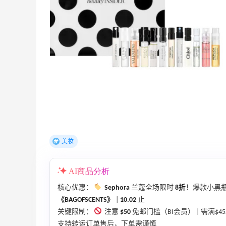
TIMEBEAM (US)
最高10%返利
282人获得返利
RFM Denim
6%返利
85人获得返利
美妆
户外运动防-晒｜蜜丝婷开挂摇摇乐实测
AI商品分析
🏃
核心优惠：
Sephora
兰蔻全场限时
8折
！爆款小黑瓶
1
2
08月06日
《BAGOFSCENTS》
|
10.02
止
关键限制：
注意
$50
免邮门槛（BI会员） | 需满$
支持转运订单售后，下单需谨慎