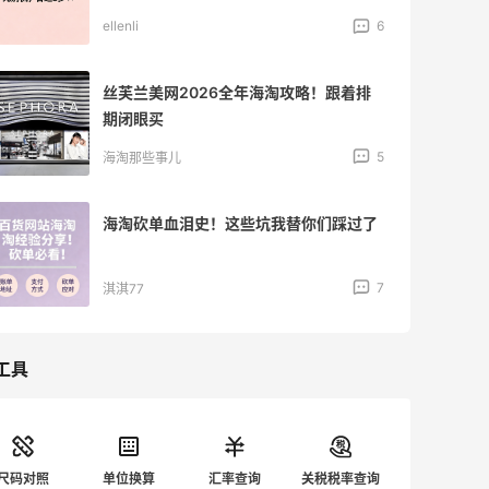
ellenli
6
丝芙兰美网2026全年海淘攻略！跟着排
期闭眼买
5
海淘那些事儿
海淘砍单血泪史！这些坑我替你们踩过了
7
淇淇77
工具
尺码对照
单位换算
汇率查询
关税税率查询