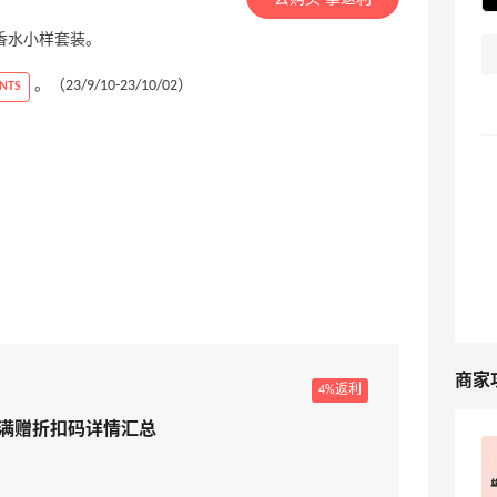
45送香水小样套装。
。（23/9/10-23/10/02）
NTS
商家
4%返利
9月满赠折扣码详情汇总
丝芙兰预授权变0是砍单？别慌，可能只
是流程