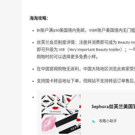
海淘攻略：
BI账户满$50美国境内免邮，VIBR账户美国境内无门
丝芙兰会员制度详情：注册并消费即可成为 Beauty I
即可升级为 VIB（Very Important Beauty Insi
购物时的可以选择更多免费小样。
24分
Sandro us：限时闪促！法式美衣精选
在中国官网购物无返利，中国大陆地区浏览此商家受
低至2折 千鸟格连衣裙$95
Sandro us
支持国卡转运地址下单，但网站不支持转运订单售后
【55专享】Base Blu：时尚上新热卖 关注
3天13小时
PRADA、LOEWE、加拿大鹅等
Sephora丝芙兰美
享9折优惠
Base Blu
攻略小助手
包
Bloomingdales：时尚热卖！入手珑骧、
3天1小时
Tory Burch、拉夫劳伦等