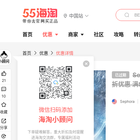
中国站
首页
优惠
商家
社区
攻略
转
首页
优惠
优惠详情
S
已过期
21
折优惠
满
10
Sephora
|
微信扫码添加
收藏
海淘小顾问
分享
下单疑难解答，重大折扣及时提醒
进海淘交流群，专属福利活动