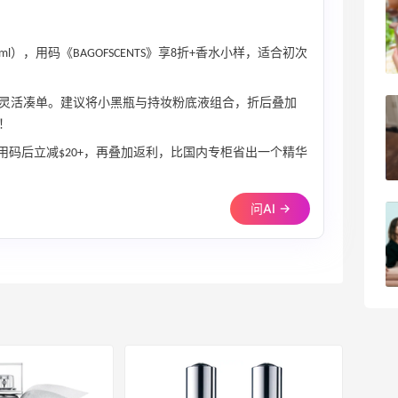
柏瑞美黑瓶和白瓶哪个好用？混油皮选了
黑瓶
l），用码《BAGOFSCENTS》享8折+香水小样，适合初次
3
08月05日
可灵活凑单。建议将小黑瓶与持妆粉底液组合，折后叠加
兰蔻粉金管新色212哪个网站可以海淘？
！
在线等！
，用码后立减$20+，再叠加返利，比国内专柜省出一个精华
3
08月05日
问AI →
淘宝买柏瑞美定妆喷雾跳55海淘！返利
2.91元
4
08月05日