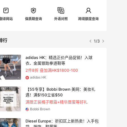
翻译网站
保质期查询
外语对照
跨境额度查询
排行
1/3
adidas HK：精选正价产品促销！入球
3天13小时
衣、金属银跆拳道鞋等
2件8折 叠加满HK$1800-100
adidas HK
【55专享】Bobbi Brown 美网：美妆礼
4天7小时
遇！满$150立省$50
满赠正装橘子眼霜+精华唇蜜等好礼
Bobbi Brown
Diesel Europe：折扣区上新热卖！入手包
2天13小时
袋、服饰、鞋履等